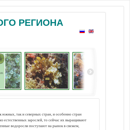
ОГО РЕГИОНА
 южных, так и северных стран, и особенно стран
из естественных зарослей, то сейчас их выращивают
щенные водоросли поступают на рынок в свежем,