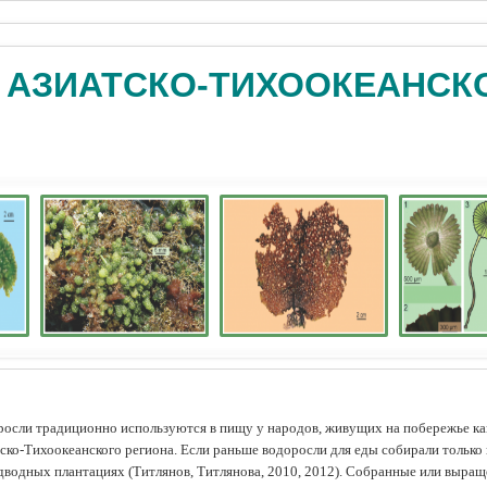
 АЗИАТСКО-ТИХООКЕАНСК
осли традиционно используются в пищу у народов, живущих на побережье как
ско-Тихоокеанского региона. Если раньше водоросли для еды собирали только 
дводных плантациях (Tитлянов, Титлянова, 2010, 2012). Собранные или выра