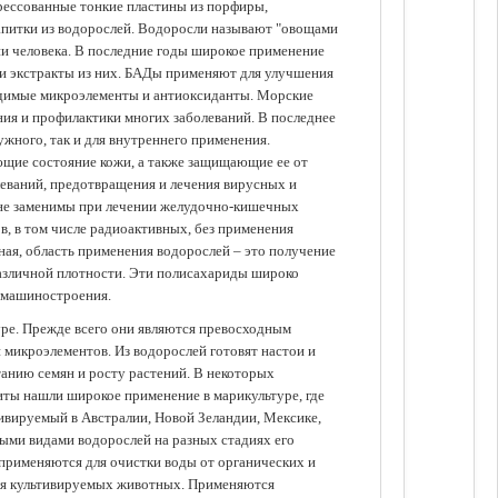
прессованные тонкие пластины из порфиры,
апитки из водорослей. Водоросли называют "овощами
ании человека. В последние годы широкое применение
ли экстракты из них. БАДы применяют для улучшения
одимые микроэлементы и антиоксиданты. Морские
ия и профилактики многих заболеваний. В последнее
ужного, так и для внутреннего применения.
ющие состояние кожи, а также защищающие ее от
еваний, предотвращения и лечения вирусных и
 не заменимы при лечении желудочно-кишечных
в, в том числе радиоактивных, без применения
ая, область применения водорослей – это получение
различной плотности. Эти полисахариды широко
 машиностроения.
уре. Прежде всего они являются превосходным
 микроэлементов. Из водорослей готовят настои и
анию семян и росту растений. В некоторых
иты нашли широкое применение в марикультуре, где
ивируемый в Австралии, Новой Зеландии, Мексике,
зными видами водорослей на разных стадиях его
 применяются для очистки воды от органических и
для культивируемых животных. Применяются