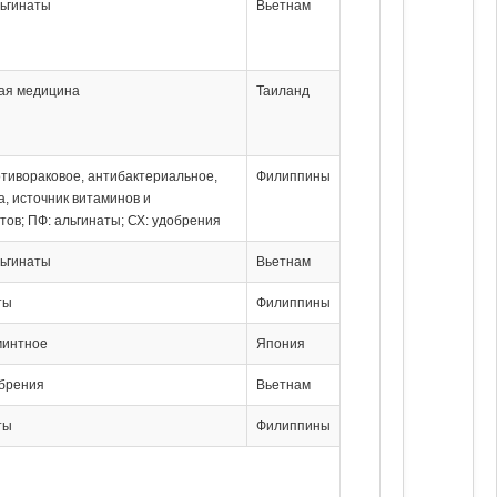
льгинаты
Вьетнам
ная медицина
Таиланд
ротивораковое, антибактериальное,
Филиппины
а, источник витаминов и
тов; ПФ: альгинаты; СХ: удобрения
льгинаты
Вьетнам
ты
Филиппины
минтное
Япония
обрения
Вьетнам
ты
Филиппины