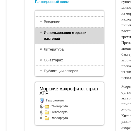
сушен
Расширенный поиск
монос
из мо
наход
Введение
пищев
расте
Использование морских
время
растений
Препа
внешн
Литература
бакте
забол
Об авторах
препа
Публикации авторов
из ни
испол
Морск
Морские макрофиты стран
орган
АТР
экстр
Таксономия
прибр
Chlorophyta
они и
Ochrophyta
Китае
Rhodophyta
разви
неорг