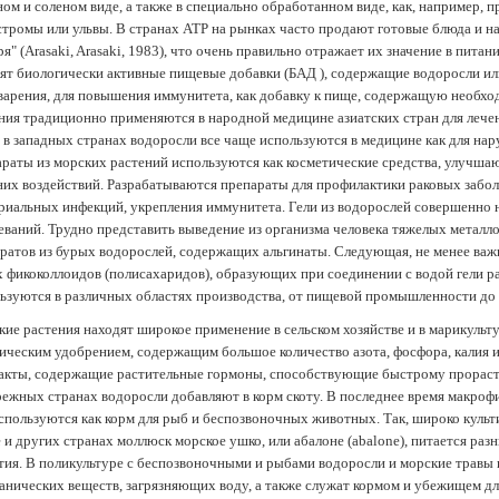
ом и соленом виде, а также в специально обработанном виде, как, например, 
тромы или ульвы. В странах АТР на рынках часто продают готовые блюда и н
ря" (Arasaki, Arasaki, 1983), что очень правильно отражает их значение в пит
ят биологически активные пищевые добавки (БАД ), содержащие водоросли и
арения, для повышения иммунитета, как добавку к пище, содержащую необх
ния традиционно применяются в народной медицине азиатских стран для лечен
 в западных странах водоросли все чаще используются в медицине как для нар
раты из морских растений используются как косметические средства, улучша
их воздействий. Разрабатываются препараты для профилактики раковых забол
риальных инфекций, укрепления иммунитета. Гели из водорослей совершенно
еваний. Трудно представить выведение из организма человека тяжелых металло
ратов из бурых водорослей, содержащих альгинаты. Следующая, не менее важн
х фикоколлоидов (полисахаридов), образующих при соединении с водой гели 
ьзуются в различных областях производства, от пищевой промышленности до
ие растения находят широкое применение в сельском хозяйстве и в марикульт
ическим удобрением, содержащим большое количество азота, фосфора, калия и
акты, содержащие растительные гормоны, способствующие быстрому прораст
ежных странах водоросли добавляют в корм скоту. В последнее время макроф
спользуются как корм для рыб и беспозвоночных животных. Так, широко культ
 и других странах моллюск морское ушко, или абалоне (abalone), питается ра
тия. В поликультуре с беспозвоночными и рыбами водоросли и морские травы
анических веществ, загрязняющих воду, а также служат кормом и убежищем 