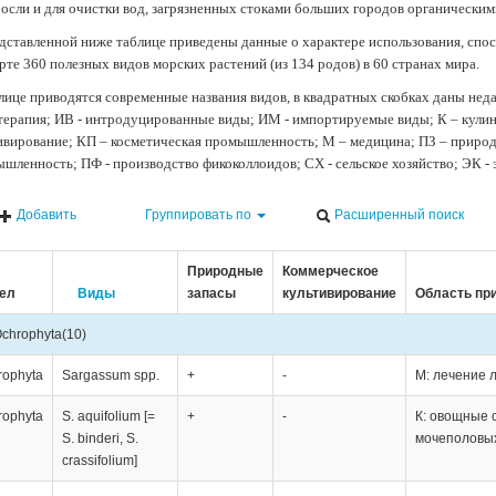
осли и для очистки вод, загрязненных стоками больших городов органически
дставленной ниже таблице приведены данные о характере использования, спос
рте 360 полезных видов морских растений (из 134 родов) в 60 странах мира.
лице приводятся современные названия видов, в квадратных скобках даны нед
терапия; ИВ - интродуцированные виды; ИМ - импортируемые виды; К – кули
ивирование; КП – косметическая промышленность; М – медицина; ПЗ – природн
шленность; ПФ - производство фикоколлоидов; СХ - сельское хозяйство; ЭК -
Добавить
Группировать по
Расширенный поиск
Природные
Коммерческое
ел
Виды
запасы
культивирование
Область пр
chrophyta
(10)
rophyta
Sargassum spp.
+
-
М: лечение 
rophyta
S. aquifolium [=
+
-
К: овощные 
S. binderi, S.
мочеполовых
crassifolium]