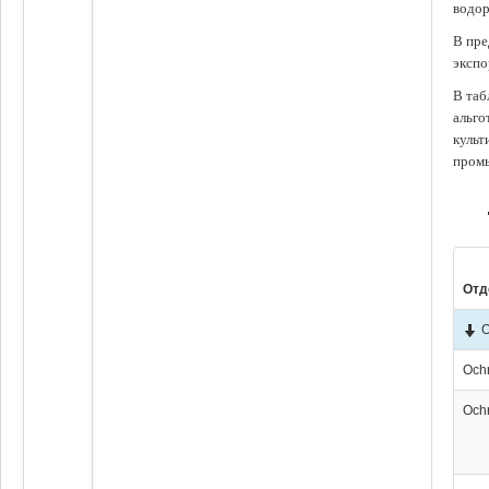
водор
В пре
экспо
В таб
альго
культ
промы
Отд
O
Och
Och