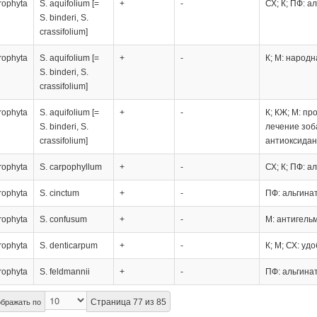
rophyta
S. aquifolium [=
+
-
СХ; К; ПФ: а
S. binderi, S.
crassifolium]
rophyta
S. aquifolium [=
+
-
К; М: народ
S. binderi, S.
crassifolium]
rophyta
S. aquifolium [=
+
-
К; КЖ; М: п
S. binderi, S.
лечение зоб
crassifolium]
антиоксидан
rophyta
S. carpophyllum
+
-
СХ; К; ПФ: а
rophyta
S. cinctum
+
-
ПФ: альгина
rophyta
S. confusum
+
-
М: антигель
rophyta
S. denticarpum
+
-
К; М; СХ: уд
rophyta
S. feldmannii
+
-
ПФ: альгина
Страница 77 из 85
бражать по