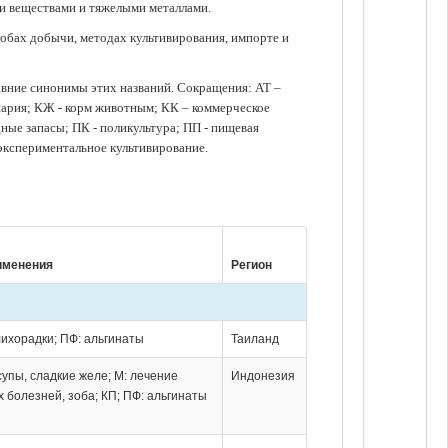
ми веществами и тяжелыми металлами.
обах добычи, методах культивирования, импорте и
авние синонимы этих названий. Сокращения: АТ –
нария; КЖ - корм животным; КК – коммерческое
ые запасы; ПК - поликультура; ПП - пищевая
 экспериментальное культивирование.
именения
Регион
лихорадки; ПФ: альгинаты
Таиланд
супы, сладкие желе; М: лечение
Индонезия
 болезней, зоба; КП; ПФ: альгинаты