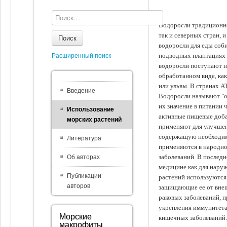
Водоросли традиционно
так и северных стран, 
Поиск
водоросли для еды соби
подводных плантациях 
Расширенный поиск
водоросли поступают на
обработанном виде, ка
или ульвы. В странах А
Введение
Водоросли называют "ов
их значение в питании 
Использование
активные пищевые доба
морских растений
применяют для улучшен
содержащую необходим
Литература
применяются в народно
заболеваний. В последн
Об авторах
медицине как для наруж
Публикации
растений используются 
авторов
защищающие ее от внеш
раковых заболеваний, 
укрепления иммунитета
Морские
кишечных заболеваний.
макрофиты