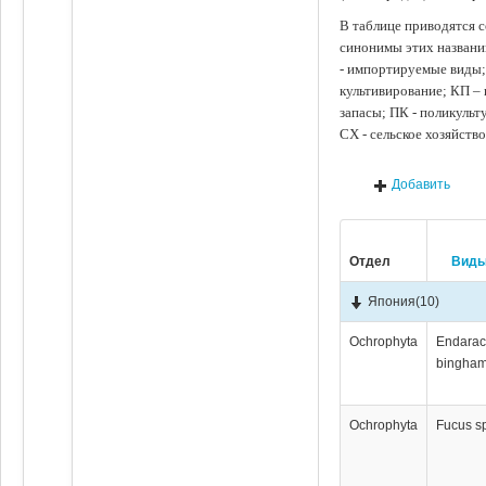
В таблице приводятся с
синонимы этих названи
- импортируемые виды;
культивирование; КП –
запасы; ПК - поликуль
СХ - сельское хозяйств
Добавить
Отдел
Вид
Япония
(10)
Ochrophyta
Endara
bingham
Ochrophyta
Fucus s