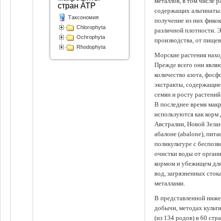
металлов, в том числе 
стран АТР
содержащих альгинаты.
Таксономия
получение из них фико
Chlorophyta
различной плотности. 
Ochrophyta
производства, от пище
Rhodophyta
Морские растения наход
Прежде всего они явля
количество азота, фосф
экстракты, содержащи
семян и росту растений
В последнее время мак
используются как корм
Австралии, Новой Зелан
абалоне (abalone), пит
поликультуре с беспоз
очистки воды от органи
кормом и убежищем для
вод, загрязненных сто
металлами.
В представленной ниже
добычи, методах культ
(из 134 родов) в 60 стр