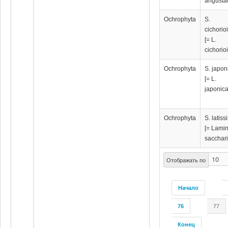
angustat
Ochrophyta
S.
cichorio
[= L.
cichorio
Ochrophyta
S. japon
[= L.
japonica
Ochrophyta
S. latis
[= Lamin
sacchari
Отображать по
Начало
76
77
Конец