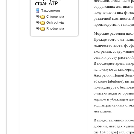
металлов, в том числе 
стран АТР
содержащих альгинаты.
Таксономия
получение из них фико
Chlorophyta
различной плотности. 
Ochrophyta
производства, от пище
Rhodophyta
Морские растения наход
Прежде всего они явля
количество азота, фосф
экстракты, содержащи
семян и росту растений
В последнее время мак
используются как корм
Австралии, Новой Зелан
абалоне (abalone), пит
поликультуре с беспоз
очистки воды от органи
кормом и убежищем для
вод, загрязненных сто
металлами.
В представленной ниже
добычи, методах культ
(из 134 родов) в 60 стр