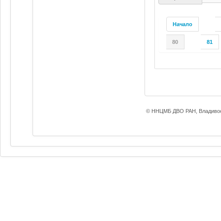
Начало
80
81
© ННЦМБ ДВО РАН, Владивос