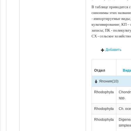
В таблице приводятся с
синонимы этих названи
- импортируемые виды;
культивирование; КП –
запасы; ПК - поликуль
СХ - сельское хозяйств
Добавить
Отдел
Вид
Япония
(10)
Rhodophyta
Chondr
spp.
Rhodophyta
Ch. oce
Rhodophyta
Digene
simple