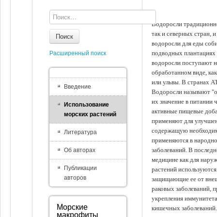
Водоросли традиционно
так и северных стран, 
Поиск
водоросли для еды соби
подводных плантациях 
Расширенный поиск
водоросли поступают на
обработанном виде, ка
или ульвы. В странах А
Введение
Водоросли называют "ов
их значение в питании 
Использование
активные пищевые доба
морских растений
применяют для улучшен
содержащую необходим
Литература
применяются в народно
заболеваний. В последн
Об авторах
медицине как для наруж
Публикации
растений используются 
авторов
защищающие ее от внеш
раковых заболеваний, 
укрепления иммунитета
Морские
кишечных заболеваний.
макрофиты