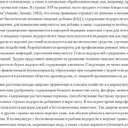
ом и соленом виде, а также в специально обработанном виде, как, например, 
тромы или ульвы. В странах АТР на рынках часто продают готовые блюда и н
ря" (Arasaki, Arasaki, 1983), что очень правильно отражает их значение в пит
ят биологически активные пищевые добавки (БАД ), содержащие водоросли и
арения, для повышения иммунитета, как добавку к пище, содержащую необх
ния традиционно применяются в народной медицине азиатских стран для лечен
 в западных странах водоросли все чаще используются в медицине как для нар
раты из морских растений используются как косметические средства, улучша
их воздействий. Разрабатываются препараты для профилактики раковых забол
риальных инфекций, укрепления иммунитета. Гели из водорослей совершенно
еваний. Трудно представить выведение из организма человека тяжелых металло
ратов из бурых водорослей, содержащих альгинаты. Следующая, не менее важн
х фикоколлоидов (полисахаридов), образующих при соединении с водой гели 
ьзуются в различных областях производства, от пищевой промышленности до
ие растения находят широкое применение в сельском хозяйстве и в марикульт
ическим удобрением, содержащим большое количество азота, фосфора, калия и
акты, содержащие растительные гормоны, способствующие быстрому прораст
ежных странах водоросли добавляют в корм скоту. В последнее время макроф
спользуются как корм для рыб и беспозвоночных животных. Так, широко культ
 и других странах моллюск морское ушко, или абалоне (abalone), питается ра
тия. В поликультуре с беспозвоночными и рыбами водоросли и морские травы
анических веществ, загрязняющих воду, а также служат кормом и убежищем 