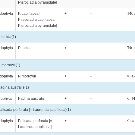
Pterocladia pyramidale]
dophyta
P. capillacea [=
+
-
ПФ: 
Ptreocladia capillacea,
Pterocladia pyramidale]
. lucida
(1)
dophyta
P. lucida
+
-
ПФ: 
. morrowii
(1)
dophyta
P. morrowii
+
-
М: а
adina australis
(1)
rophyta
Padina australis
+
-
К; П
alisada perforata [= Laurencia papillosa]
(1)
dophyta
Palisada perforata [=
+
-
К: с
Laurencia papillosa]