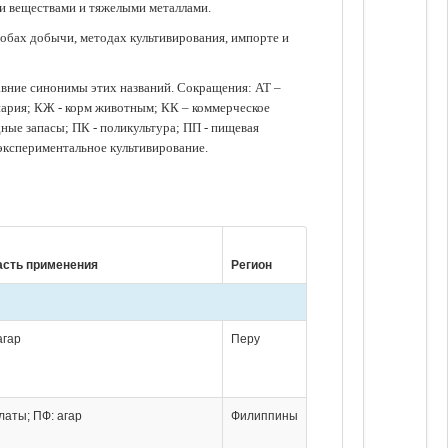
ми веществами и тяжелыми металлами.
обах добычи, методах культивирования, импорте и
авние синонимы этих названий. Сокращения: АТ –
нария; КЖ - корм животным; КК – коммерческое
ые запасы; ПК - поликультура; ПП - пищевая
 экспериментальное культивирование.
сть применения
Регион
агар
Перу
алаты; ПФ: агар
Филиппины