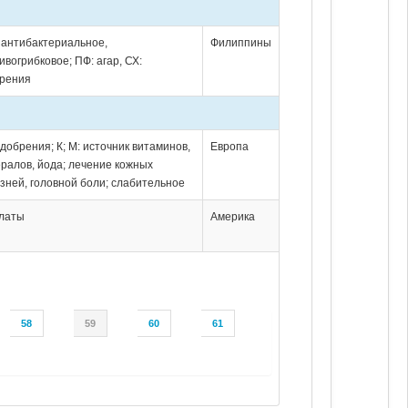
: антибактериальное,
Филиппины
ивогрибковое; ПФ: агар, СХ:
рения
удобрения; К; М: источник витаминов,
Европа
ралов, йода; лечение кожных
зней, головной боли; слабительное
алаты
Америка
58
59
60
61