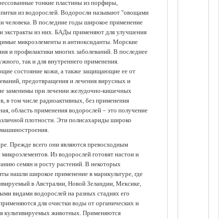
прессованные тонкие пластины из порфиры,
апитки из водорослей. Водоросли называют "овощами
ании человека. В последние годы широкое применение
ли экстракты из них. БАДы применяют для улучшения
одимые микроэлементы и антиоксиданты. Морские
ия и профилактики многих заболеваний. В последнее
ужного, так и для внутреннего применения.
ющие состояние кожи, а также защищающие ее от
еваний, предотвращения и лечения вирусных и
 не заменимы при лечении желудочно-кишечных
в, в том числе радиоактивных, без применения
ая, область применения водорослей – это получение
различной плотности. Эти полисахариды широко
 машиностроения.
уре. Прежде всего они являются превосходным
 микроэлементов. Из водорослей готовят настои и
анию семян и росту растений. В некоторых
иты нашли широкое применение в марикультуре, где
ивируемый в Австралии, Новой Зеландии, Мексике,
зными видами водорослей на разных стадиях его
 применяются для очистки воды от органических и
для культивируемых животных. Применяются