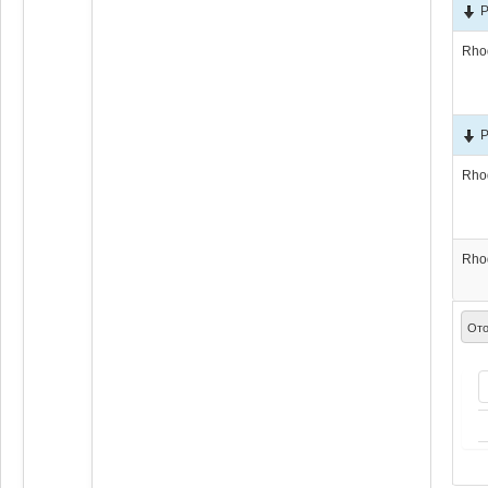
P
Rho
P
Rho
Rho
Ото