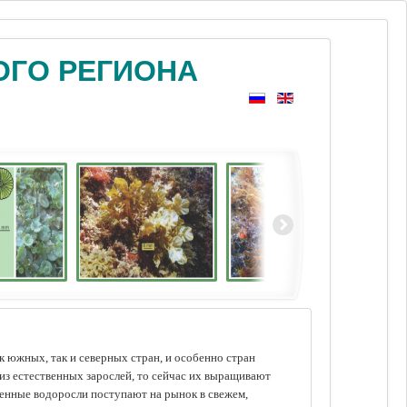
ОГО РЕГИОНА
 южных, так и северных стран, и особенно стран
из естественных зарослей, то сейчас их выращивают
щенные водоросли поступают на рынок в свежем,