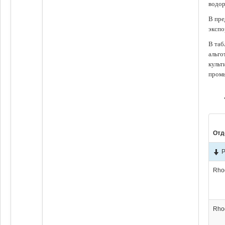
водор
В пре
экспо
В таб
альго
культ
промы
Отд
P
Rho
Rho