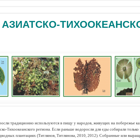
 АЗИАТСКО-ТИХООКЕАНСК
осли традиционно используются в пищу у народов, живущих на побережье как
ско-Тихоокеанского региона. Если раньше водоросли для еды собирали только 
дводных плантациях (Tитлянов, Титлянова, 2010, 2012). Собранные или выра