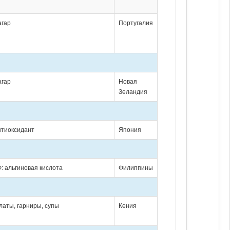
агар
Португалия
агар
Новая
Зеландия
нтиоксидант
Япония
Ф: альгиновая кислота
Филиппины
алаты, гарниры, супы
Кения