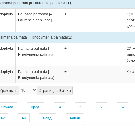
alisada perforata [= Laurencia papillosa]
(1)
dophyta
Palisada perforata [=
+
-
К; М
Laurencia papillosa]
прот
удоб
almaria palmata [= Rhodymenia palmata]
(2)
dophyta
Palmaria palmata [=
+
-
СХ: 
Rhodymenia palmata]
мине
боле
dophyta
Palmaria palmata [=
+
-
К: с
Rhodymenia palmata]
Страница 59 из 85
бражать по
Начало
Пред.
54
55
56
57
62
63
След.
Конец