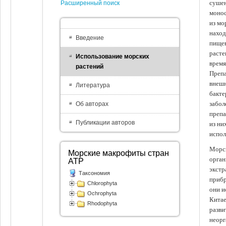
сушен
Расширенный поиск
монос
из мо
наход
Введение
пищев
расте
Использование морских
время
растений
Препа
внешн
Литература
бакте
забол
Об авторах
препа
Публикации авторов
из ни
испол
Морск
Морские макрофиты стран
орган
АТР
экстр
Таксономия
прибр
Chlorophyta
они и
Ochrophyta
Китае
Rhodophyta
разви
неорг