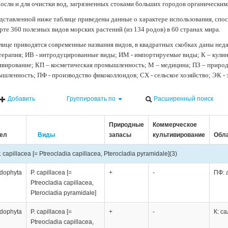
осли и для очистки вод, загрязненных стоками больших городов органически
дставленной ниже таблице приведены данные о характере использования, спос
рте 360 полезных видов морских растений (из 134 родов) в 60 странах мира.
лице приводятся современные названия видов, в квадратных скобках даны нед
терапия; ИВ - интродуцированные виды; ИМ - импортируемые виды; К – кули
ивирование; КП – косметическая промышленность; М – медицина; ПЗ – природн
шленность; ПФ - производство фикоколлоидов; СХ - сельское хозяйство; ЭК -
Добавить
Группировать по
Расширенный поиск
Природные
Коммерческое
ел
Виды
запасы
культивирование
Обла
. capillacea [= Ptreocladia capillacea, Pterocladia pyramidale]
(3)
dophyta
P. capillacea [=
+
-
ПФ: 
Ptreocladia capillacea,
Pterocladia pyramidale]
dophyta
P. capillacea [=
+
-
К: с
Ptreocladia capillacea,