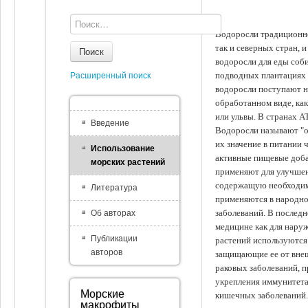
Водоросли традиционно
так и северных стран, 
Поиск
водоросли для еды соби
подводных плантациях 
Расширенный поиск
водоросли поступают на
обработанном виде, ка
или ульвы. В странах А
Введение
Водоросли называют "ов
их значение в питании 
Использование
активные пищевые доба
морских растений
применяют для улучшен
содержащую необходим
Литература
применяются в народно
заболеваний. В последн
Об авторах
медицине как для наруж
Публикации
растений используются 
авторов
защищающие ее от внеш
раковых заболеваний, 
укрепления иммунитета
Морские
кишечных заболеваний.
макрофиты