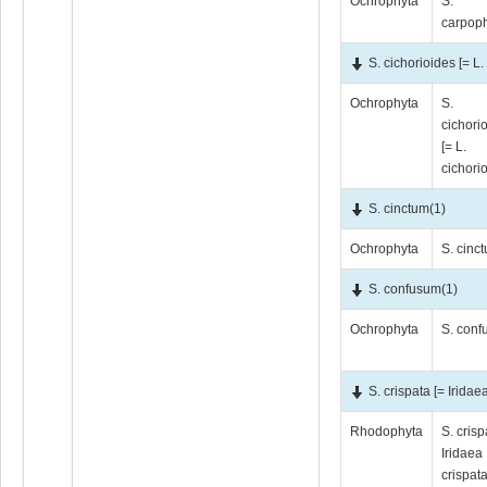
Ochrophyta
S.
carpop
S. cichorioides [= L.
Ochrophyta
S.
cichori
[= L.
cichori
S. cinctum
(1)
Ochrophyta
S. cinc
S. confusum
(1)
Ochrophyta
S. con
S. crispata [= Iridae
Rhodophyta
S. crisp
Iridaea
crispata