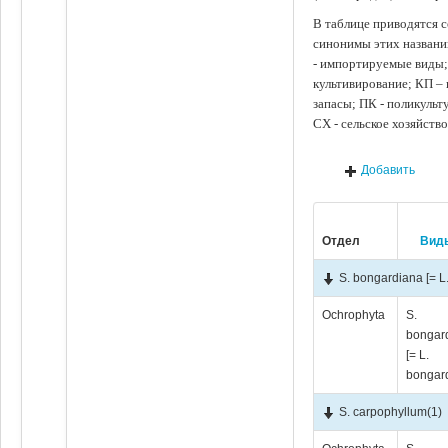
В таблице приводятся с
синонимы этих названи
- импортируемые виды;
культивирование; КП –
запасы; ПК - поликуль
СХ - сельское хозяйств
Добавить
Отдел
Вид
S. bongardiana [= L
Ochrophyta
S.
bongar
[= L.
bongar
S. carpophyllum
(1)