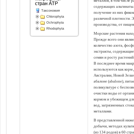
металлов, в том числе 
стран АТР
содержащих альгинаты.
Таксономия
получение из них фико
Chlorophyta
различной плотности. 
Ochrophyta
производства, от пище
Rhodophyta
Морские растения наход
Прежде всего они явля
количество азота, фосф
экстракты, содержащи
семян и росту растений
В последнее время мак
используются как корм
Австралии, Новой Зелан
абалоне (abalone), пит
поликультуре с беспоз
очистки воды от органи
кормом и убежищем для
вод, загрязненных сто
металлами.
В представленной ниже
добычи, методах культ
(из 134 родов) в 60 стр