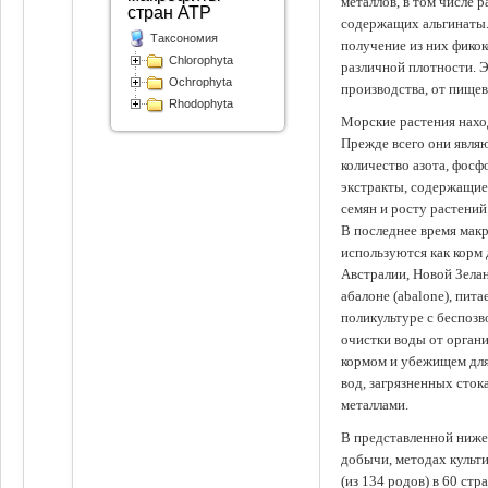
металлов, в том числе 
стран АТР
содержащих альгинаты.
Таксономия
получение из них фико
Chlorophyta
различной плотности. 
Ochrophyta
производства, от пище
Rhodophyta
Морские растения наход
Прежде всего они явля
количество азота, фосф
экстракты, содержащи
семян и росту растений
В последнее время мак
используются как корм
Австралии, Новой Зелан
абалоне (abalone), пит
поликультуре с беспоз
очистки воды от органи
кормом и убежищем для
вод, загрязненных сто
металлами.
В представленной ниже
добычи, методах культ
(из 134 родов) в 60 стр