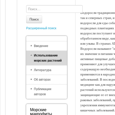
Водоросли традиционно
так и северных стран, 
Поиск
водоросли для еды соби
подводных плантациях 
Расширенный поиск
водоросли поступают на
обработанном виде, ка
или ульвы. В странах А
Введение
Водоросли называют "ов
их значение в питании 
Использование
активные пищевые доба
морских растений
применяют для улучшен
содержащую необходим
Литература
применяются в народно
заболеваний. В последн
Об авторах
медицине как для наруж
Публикации
растений используются 
авторов
защищающие ее от внеш
раковых заболеваний, 
укрепления иммунитета
Морские
кишечных заболеваний.
макрофиты