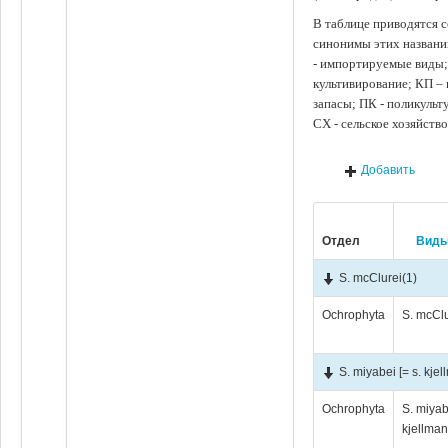
В таблице приводятся с
синонимы этих названи
- импортируемые виды;
культивирование; КП –
запасы; ПК - поликуль
СХ - сельское хозяйств
Добавить
Отдел
Вид
S. mcClurei
(1)
Ochrophyta
S. mcClu
S. miyabei [= s. kje
Ochrophyta
S. miyab
kjellma