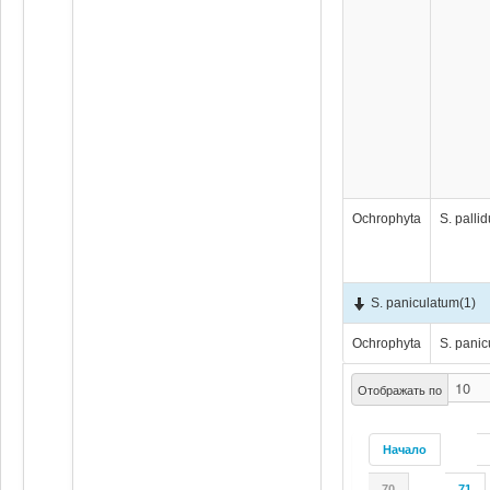
Ochrophyta
S. palli
S. paniculatum
(1)
Ochrophyta
S. pani
Отображать по
Начало
70
71