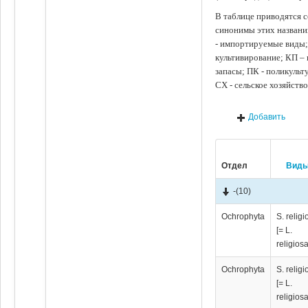
В таблице приводятся с
синонимы этих названи
- импортируемые виды;
культивирование; КП –
запасы; ПК - поликуль
СХ - сельское хозяйств
Добавить
Отдел
Вид
-
(10)
Ochrophyta
S. religi
[= L.
religiosa
Ochrophyta
S. religi
[= L.
religiosa