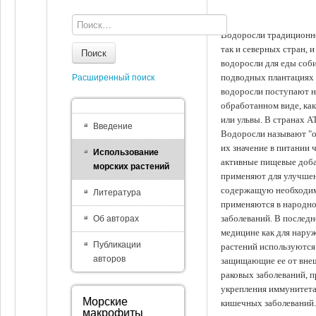
Водоросли традиционно
так и северных стран, 
Поиск
водоросли для еды соби
подводных плантациях 
Расширенный поиск
водоросли поступают на
обработанном виде, ка
или ульвы. В странах А
Введение
Водоросли называют "ов
их значение в питании 
Использование
активные пищевые доба
морских растений
применяют для улучшен
содержащую необходим
Литература
применяются в народно
заболеваний. В последн
Об авторах
медицине как для наруж
Публикации
растений используются 
авторов
защищающие ее от внеш
раковых заболеваний, 
укрепления иммунитета
Морские
кишечных заболеваний.
макрофиты