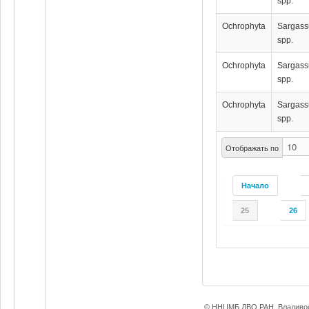
spp.
Ochrophyta
Sargas
spp.
Ochrophyta
Sargas
spp.
Ochrophyta
Sargas
spp.
Отображать по
Начало
25
26
© ННЦМБ ДВО РАН, Владивос