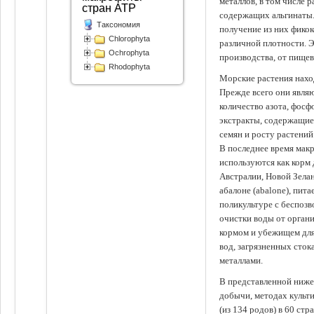
металлов, в том числе 
стран АТР
содержащих альгинаты.
Таксономия
получение из них фико
Chlorophyta
различной плотности. 
Ochrophyta
производства, от пище
Rhodophyta
Морские растения наход
Прежде всего они явля
количество азота, фосф
экстракты, содержащи
семян и росту растений
В последнее время мак
используются как корм
Австралии, Новой Зелан
абалоне (abalone), пит
поликультуре с беспоз
очистки воды от органи
кормом и убежищем для
вод, загрязненных сто
металлами.
В представленной ниже
добычи, методах культ
(из 134 родов) в 60 стр