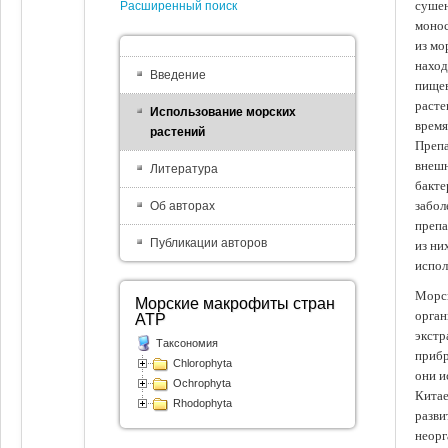
сушен
Расширенный поиск
монос
из мо
наход
Введение
пищев
расте
Использование морских
время
растений
Препа
внешн
Литература
бакте
забол
Об авторах
препа
Публикации авторов
из ни
испол
Морск
Морские макрофиты стран
орган
АТР
экстр
Таксономия
прибр
Chlorophyta
они и
Ochrophyta
Китае
Rhodophyta
разви
неорг