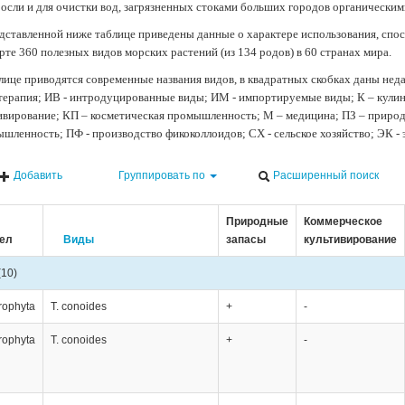
осли и для очистки вод, загрязненных стоками больших городов органически
дставленной ниже таблице приведены данные о характере использования, спос
рте 360 полезных видов морских растений (из 134 родов) в 60 странах мира.
лице приводятся современные названия видов, в квадратных скобках даны нед
терапия; ИВ - интродуцированные виды; ИМ - импортируемые виды; К – кули
ивирование; КП – косметическая промышленность; М – медицина; ПЗ – природн
шленность; ПФ - производство фикоколлоидов; СХ - сельское хозяйство; ЭК -
Добавить
Группировать по
Расширенный поиск
Природные
Коммерческое
ел
Виды
запасы
культивирование
(10)
rophyta
T. conoides
+
-
rophyta
T. conoides
+
-