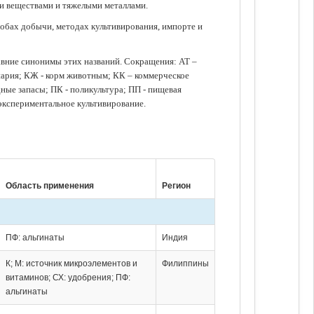
ми веществами и тяжелыми металлами.
обах добычи, методах культивирования, импорте и
авние синонимы этих названий. Сокращения: АТ –
нария; КЖ - корм животным; КК – коммерческое
ые запасы; ПК - поликультура; ПП - пищевая
 экспериментальное культивирование.
Область применения
Регион
ПФ: альгинаты
Индия
К; М: источник микроэлементов и
Филиппины
витаминов; СХ: удобрения; ПФ:
альгинаты