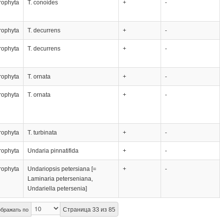
rophyta
T. conoides
+
-
rophyta
T. decurrens
+
-
rophyta
T. decurrens
+
-
rophyta
T. ornata
+
-
rophyta
T. ornata
+
-
rophyta
T. turbinata
+
-
rophyta
Undaria pinnatifida
+
-
rophyta
Undariopsis petersiana [=
+
-
Laminaria peterseniana,
Undariella petersenia]
Страница 33 из 85
бражать по