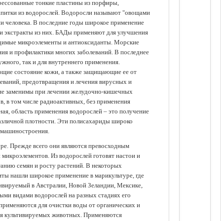
прессованные тонкие пластины из порфиры,
апитки из водорослей. Водоросли называют "овощами
ании человека. В последние годы широкое применение
ли экстракты из них. БАДы применяют для улучшения
одимые микроэлементы и антиоксиданты. Морские
ия и профилактики многих заболеваний. В последнее
ужного, так и для внутреннего применения.
ющие состояние кожи, а также защищающие ее от
еваний, предотвращения и лечения вирусных и
 не заменимы при лечении желудочно-кишечных
в, в том числе радиоактивных, без применения
ая, область применения водорослей – это получение
различной плотности. Эти полисахариды широко
 машиностроения.
уре. Прежде всего они являются превосходным
 микроэлементов. Из водорослей готовят настои и
анию семян и росту растений. В некоторых
иты нашли широкое применение в марикультуре, где
ивируемый в Австралии, Новой Зеландии, Мексике,
зными видами водорослей на разных стадиях его
 применяются для очистки воды от органических и
для культивируемых животных. Применяются