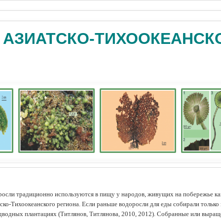
 АЗИАТСКО-ТИХООКЕАНСК
осли традиционно используются в пищу у народов, живущих на побережье как
ско-Тихоокеанского региона. Если раньше водоросли для еды собирали только 
дводных плантациях (Tитлянов, Титлянова, 2010, 2012). Собранные или выра