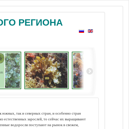
ОГО РЕГИОНА
 южных, так и северных стран, и особенно стран
из естественных зарослей, то сейчас их выращивают
щенные водоросли поступают на рынок в свежем,