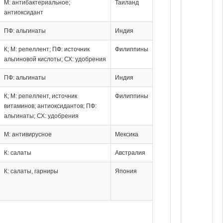
М: антибактериальное;
Таиланд
антиоксидант
ПФ: альгинаты
Индия
К; М: репеллент; ПФ: источник
Филиппины
альгиновой кислоты; СХ: удобрения
ПФ: альгинаты
Индия
К; М: репеллент, источник
Филиппины
витаминов; антиоксидантов; ПФ:
альгинаты; СХ: удобрения
М: антивирусное
Мексика
К: салаты
Австралия
К: салаты, гарниры
Япония