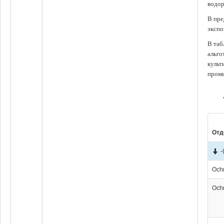
водор
В пре
экспо
В таб
альго
культ
промы
Отд
-
Och
Och