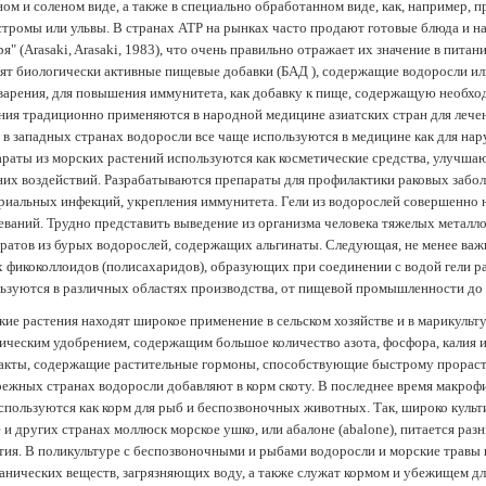
ом и соленом виде, а также в специально обработанном виде, как, например, 
тромы или ульвы. В странах АТР на рынках часто продают готовые блюда и н
ря" (Arasaki, Arasaki, 1983), что очень правильно отражает их значение в пит
ят биологически активные пищевые добавки (БАД ), содержащие водоросли и
арения, для повышения иммунитета, как добавку к пище, содержащую необх
ния традиционно применяются в народной медицине азиатских стран для лечен
 в западных странах водоросли все чаще используются в медицине как для нар
раты из морских растений используются как косметические средства, улучша
их воздействий. Разрабатываются препараты для профилактики раковых забол
риальных инфекций, укрепления иммунитета. Гели из водорослей совершенно
еваний. Трудно представить выведение из организма человека тяжелых металло
ратов из бурых водорослей, содержащих альгинаты. Следующая, не менее важн
х фикоколлоидов (полисахаридов), образующих при соединении с водой гели 
ьзуются в различных областях производства, от пищевой промышленности до
ие растения находят широкое применение в сельском хозяйстве и в марикульт
ическим удобрением, содержащим большое количество азота, фосфора, калия и
акты, содержащие растительные гормоны, способствующие быстрому прораст
ежных странах водоросли добавляют в корм скоту. В последнее время макроф
спользуются как корм для рыб и беспозвоночных животных. Так, широко культ
 и других странах моллюск морское ушко, или абалоне (abalone), питается ра
тия. В поликультуре с беспозвоночными и рыбами водоросли и морские травы
анических веществ, загрязняющих воду, а также служат кормом и убежищем 