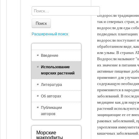
Водоросли традиционно
так и северных стран, 
Поиск
водоросли для еды соби
подводных плантациях 
Расширенный поиск
водоросли поступают на
обработанном виде, ка
или ульвы. В странах А
Введение
Водоросли называют "ов
их значение в питании 
Использование
активные пищевые доба
морских растений
применяют для улучшен
содержащую необходим
Литература
применяются в народно
заболеваний. В последн
Об авторах
медицине как для наруж
Публикации
растений используются 
авторов
защищающие ее от внеш
раковых заболеваний, 
укрепления иммунитета
Морские
кишечных заболеваний.
макрофиты