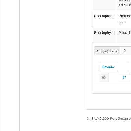
articula
Rhodophyta
Pterocl
spp.
Rhodophyta
P. lucid
Отображать по
Начало
66
67
© ННЦМБ ДВО РАН, Владивос