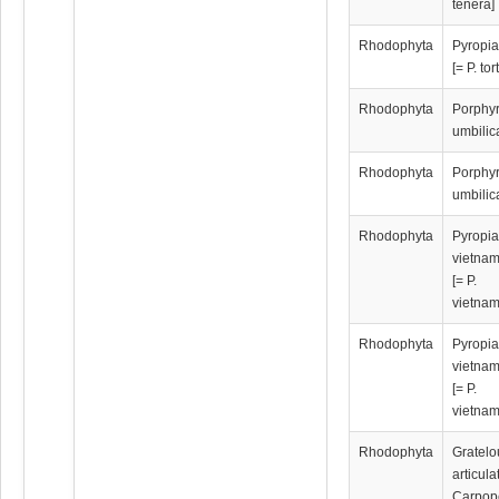
tenera]
Rhodophyta
Pyropia
[= P. tor
Rhodophyta
Porphy
umbilic
Rhodophyta
Porphy
umbilic
Rhodophyta
Pyropi
vietna
[= P.
vietnam
Rhodophyta
Pyropi
vietna
[= P.
vietnam
Rhodophyta
Gratelo
articula
Carpope