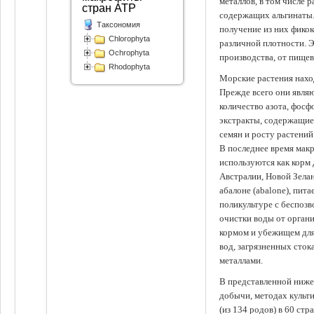
металлов, в том числе 
стран АТР
содержащих альгинаты.
Таксономия
получение из них фико
Chlorophyta
различной плотности. 
Ochrophyta
производства, от пище
Rhodophyta
Морские растения наход
Прежде всего они явля
количество азота, фосф
экстракты, содержащи
семян и росту растений
В последнее время мак
используются как корм
Австралии, Новой Зелан
абалоне (abalone), пит
поликультуре с беспоз
очистки воды от органи
кормом и убежищем для
вод, загрязненных сто
металлами.
В представленной ниже
добычи, методах культ
(из 134 родов) в 60 стр