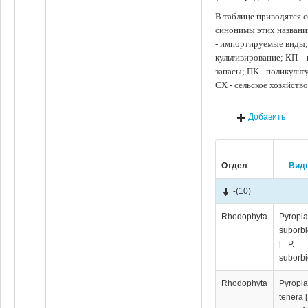
В таблице приводятся с
синонимы этих названи
- импортируемые виды;
культивирование; КП –
запасы; ПК - поликуль
СХ - сельское хозяйств
Добавить
Отдел
Вид
-
(10)
Rhodophyta
Pyropi
suborbi
[= P.
suborbi
Rhodophyta
Pyropi
tenera [