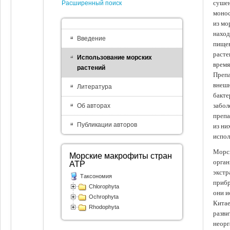
сушен
Расширенный поиск
монос
из мо
наход
Введение
пищев
расте
Использование морских
время
растений
Препа
внешн
Литература
бакте
забол
Об авторах
препа
Публикации авторов
из ни
испол
Морск
Морские макрофиты стран
орган
АТР
экстр
Таксономия
прибр
Chlorophyta
они и
Ochrophyta
Китае
Rhodophyta
разви
неорг