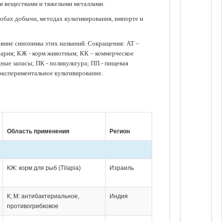
ми веществами и тяжелыми металлами.
обах добычи, методах культивирования, импорте и
авние синонимы этих названий. Сокращения: АТ –
нария; КЖ - корм животным; КК – коммерческое
ые запасы; ПК - поликультура; ПП - пищевая
 экспериментальное культивирование.
Область применения
Регион
КЖ: корм для рыб (Tilapia)
Израиль
К; М: антибактериальное,
Индия
противогрибковое