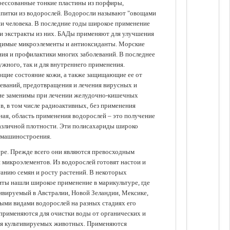
прессованные тонкие пластины из порфиры,
апитки из водорослей. Водоросли называют "овощами
ании человека. В последние годы широкое применение
ли экстракты из них. БАДы применяют для улучшения
одимые микроэлементы и антиоксиданты. Морские
ия и профилактики многих заболеваний. В последнее
ужного, так и для внутреннего применения.
ющие состояние кожи, а также защищающие ее от
еваний, предотвращения и лечения вирусных и
 не заменимы при лечении желудочно-кишечных
в, в том числе радиоактивных, без применения
ая, область применения водорослей – это получение
различной плотности. Эти полисахариды широко
 машиностроения.
уре. Прежде всего они являются превосходным
 микроэлементов. Из водорослей готовят настои и
анию семян и росту растений. В некоторых
иты нашли широкое применение в марикультуре, где
ивируемый в Австралии, Новой Зеландии, Мексике,
зными видами водорослей на разных стадиях его
 применяются для очистки воды от органических и
для культивируемых животных. Применяются