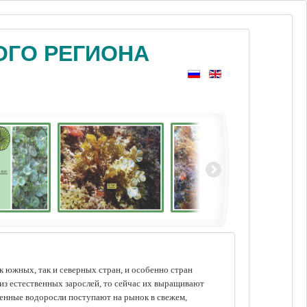
ОГО РЕГИОНА
 южных, так и северных стран, и особенно стран
из естественных зарослей, то сейчас их выращивают
щенные водоросли поступают на рынок в свежем,