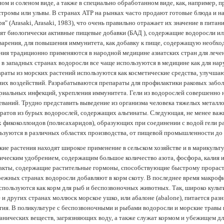
ом и соленом виде, а также в специально обработанном виде, как, например, 
тромы или ульвы. В странах АТР на рынках часто продают готовые блюда и н
ря" (Arasaki, Arasaki, 1983), что очень правильно отражает их значение в пит
ят биологически активные пищевые добавки (БАД ), содержащие водоросли и
арения, для повышения иммунитета, как добавку к пище, содержащую необх
ния традиционно применяются в народной медицине азиатских стран для лечен
 в западных странах водоросли все чаще используются в медицине как для нар
раты из морских растений используются как косметические средства, улучша
их воздействий. Разрабатываются препараты для профилактики раковых забол
риальных инфекций, укрепления иммунитета. Гели из водорослей совершенно
еваний. Трудно представить выведение из организма человека тяжелых металло
ратов из бурых водорослей, содержащих альгинаты. Следующая, не менее важн
х фикоколлоидов (полисахаридов), образующих при соединении с водой гели 
ьзуются в различных областях производства, от пищевой промышленности до
ие растения находят широкое применение в сельском хозяйстве и в марикульт
ическим удобрением, содержащим большое количество азота, фосфора, калия и
акты, содержащие растительные гормоны, способствующие быстрому прораст
ежных странах водоросли добавляют в корм скоту. В последнее время макроф
спользуются как корм для рыб и беспозвоночных животных. Так, широко культ
 и других странах моллюск морское ушко, или абалоне (abalone), питается ра
тия. В поликультуре с беспозвоночными и рыбами водоросли и морские травы
анических веществ, загрязняющих воду, а также служат кормом и убежищем 