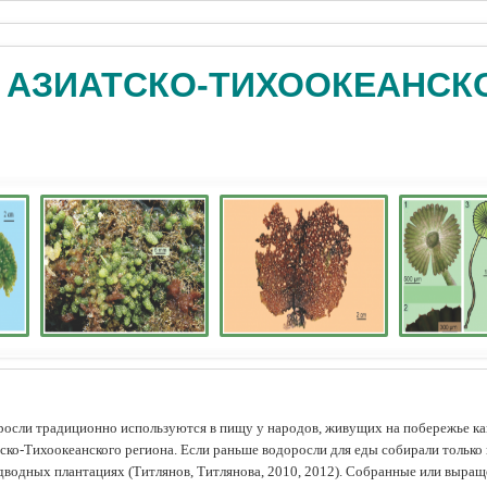
 АЗИАТСКО-ТИХООКЕАНСК
осли традиционно используются в пищу у народов, живущих на побережье как
ско-Тихоокеанского региона. Если раньше водоросли для еды собирали только 
дводных плантациях (Tитлянов, Титлянова, 2010, 2012). Собранные или выра