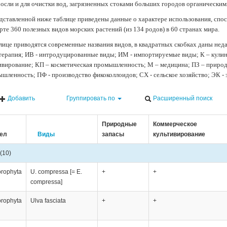
осли и для очистки вод, загрязненных стоками больших городов органически
дставленной ниже таблице приведены данные о характере использования, спос
рте 360 полезных видов морских растений (из 134 родов) в 60 странах мира.
лице приводятся современные названия видов, в квадратных скобках даны нед
терапия; ИВ - интродуцированные виды; ИМ - импортируемые виды; К – кули
ивирование; КП – косметическая промышленность; М – медицина; ПЗ – природн
шленность; ПФ - производство фикоколлоидов; СХ - сельское хозяйство; ЭК -
Добавить
Группировать по
Расширенный поиск
Природные
Коммерческое
ел
Виды
запасы
культивирование
(10)
orophyta
U. compressa [= E.
+
+
compressa]
orophyta
Ulva fasciata
+
+