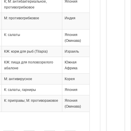
К; М: антибактериальное,
Япония
противогрибковое
М: противогрибковое
Индия
К: салаты
Япония
(Окинава)
КЖ: корм для рыб (Tilapia)
Израиль
КЖ: пища для половозрелого
Южная
абалоне
Африка
М: антивирусное
Корея
К: салаты, гарниры
Япония
К: приправы; М: противораковое
Япония
(Окинава)