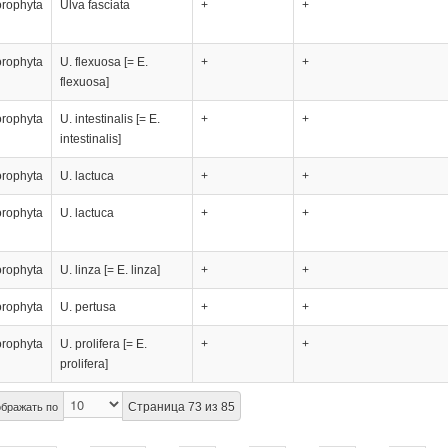
orophyta
Ulva fasciata
+
+
orophyta
U. flexuosa [= E.
+
+
flexuosa]
orophyta
U. intestinalis [= E.
+
+
intestinalis]
orophyta
U. lactuca
+
+
orophyta
U. lactuca
+
+
orophyta
U. linza [= E. linza]
+
+
orophyta
U. pertusa
+
+
orophyta
U. prolifera [= E.
+
+
prolifera]
Страница 73 из 85
бражать по