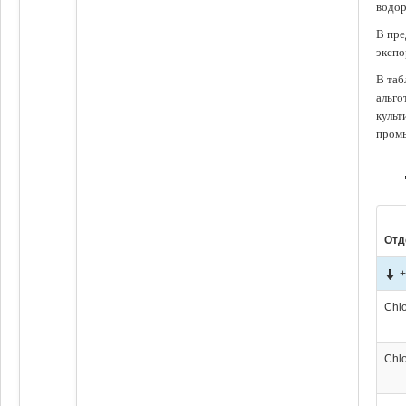
водор
В пре
экспо
В таб
альго
культ
промы
Отд
+
Chl
Chl