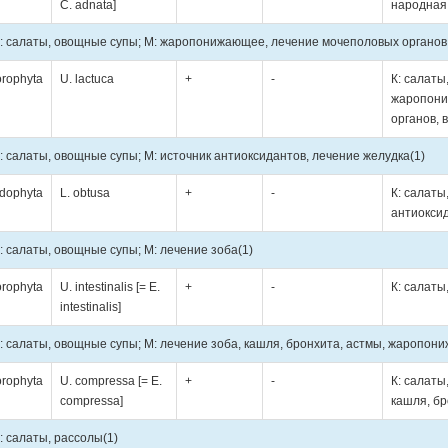
C. adnata]
народная
: салаты, овощные супы; М: жаропонижающее, лечение мочеполовых органов,
orophyta
U. lactuca
+
-
К: салаты
жаропони
органов, 
: салаты, овощные супы; М: источник антиоксидантов, лечение желудка
(1)
dophyta
L. obtusa
+
-
К: салаты
антиоксид
: салаты, овощные супы; М: лечение зоба
(1)
orophyta
U. intestinalis [= E.
+
-
К: салаты
intestinalis]
: салаты, овощные супы; М: лечение зоба, кашля, бронхита, астмы, жаропо
orophyta
U. compressa [= E.
+
-
К: салаты
compressa]
кашля, б
: салаты, рассолы
(1)