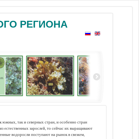
ОГО РЕГИОНА
 южных, так и северных стран, и особенно стран
из естественных зарослей, то сейчас их выращивают
щенные водоросли поступают на рынок в свежем,