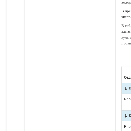
водор
В пре
экспо
В таб
альго
культ
промы
Отд
К
Rho
К
Rho