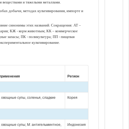
ми веществами и тяжелыми металлами.
обах добычи, методах культивирования, импорте и
авние синонимы этих названий. Сокращения: АТ –
нария; КЖ - корм животным; КК – коммерческое
ые запасы; ПК - поликультура; ПП - пищевая
 экспериментальное культивирование.
применения
Регион
, овощные супы, соленья, сладкие
Корея
, овощные супы; М: антигельминтное,
Индонезия