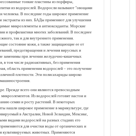
прессованные тонкие пластины из порфиры,
апитки из водорослей. Водоросли называют "овощами
ании человека. В последние годы широкое применение
ли экстракты из них. БАДы применяют для улучшения
одимые микроэлементы и антиоксиданты. Морские
ия и профилактики многих заболеваний. В последнее
ужного, так и для внутреннего применения.
ющие состояние кожи, а также защищающие ее от
еваний, предотвращения и лечения вирусных и
 не заменимы при лечении желудочно-кишечных
в, в том числе радиоактивных, без применения
ая, область применения водорослей – это получение
различной плотности. Эти полисахариды широко
 машиностроения.
уре. Прежде всего они являются превосходным
 микроэлементов. Из водорослей готовят настои и
анию семян и росту растений. В некоторых
иты нашли широкое применение в марикультуре, где
ивируемый в Австралии, Новой Зеландии, Мексике,
зными видами водорослей на разных стадиях его
 применяются для очистки воды от органических и
для культивируемых животных. Применяются