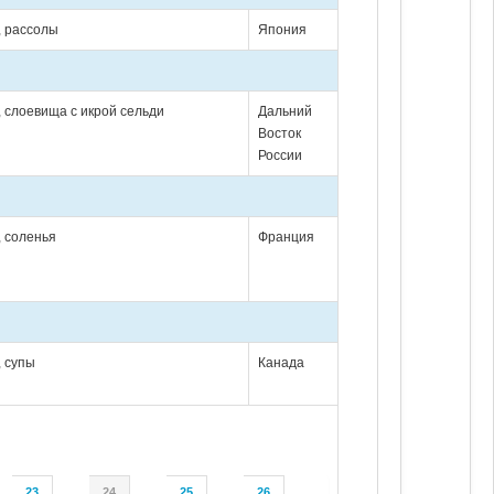
, рассолы
Япония
, слоевища с икрой сельди
Дальний
Восток
России
, соленья
Франция
, супы
Канада
23
24
25
26