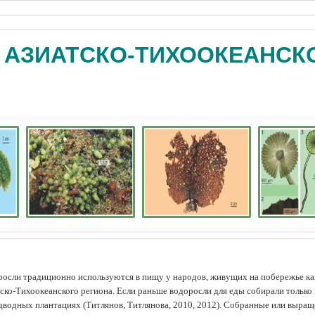
 АЗИАТСКО-ТИХООКЕАНСК
осли традиционно используются в пищу у народов, живущих на побережье как
ско-Тихоокеанского региона. Если раньше водоросли для еды собирали только 
дводных плантациях (Tитлянов, Титлянова, 2010, 2012). Собранные или выра