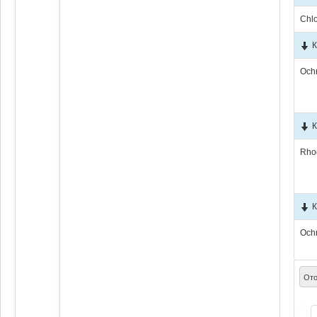
Chl
К
Och
К
Rho
К
Och
Ото