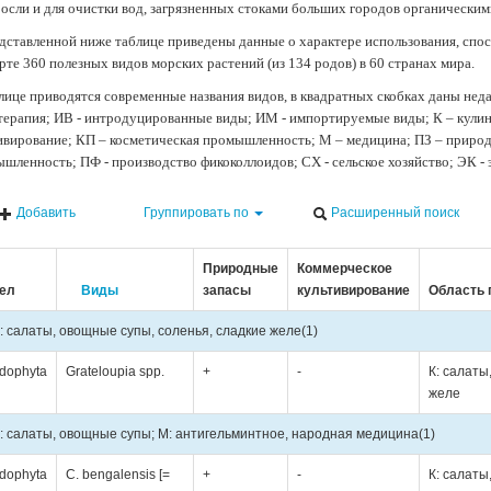
осли и для очистки вод, загрязненных стоками больших городов органически
дставленной ниже таблице приведены данные о характере использования, спос
рте 360 полезных видов морских растений (из 134 родов) в 60 странах мира.
лице приводятся современные названия видов, в квадратных скобках даны нед
терапия; ИВ - интродуцированные виды; ИМ - импортируемые виды; К – кули
ивирование; КП – косметическая промышленность; М – медицина; ПЗ – природн
шленность; ПФ - производство фикоколлоидов; СХ - сельское хозяйство; ЭК -
Добавить
Группировать по
Расширенный поиск
Природные
Коммерческое
ел
Виды
запасы
культивирование
Область 
: салаты, овощные супы, соленья, сладкие желе
(1)
dophyta
Grateloupia spp.
+
-
К: салаты
желе
: салаты, овощные супы; М: антигельминтное, народная медицина
(1)
dophyta
C. bengalensis [=
+
-
К: салаты