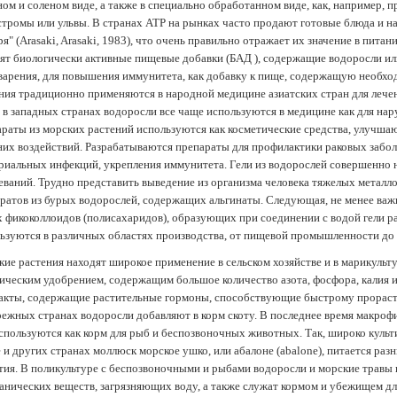
ом и соленом виде, а также в специально обработанном виде, как, например, 
тромы или ульвы. В странах АТР на рынках часто продают готовые блюда и н
ря" (Arasaki, Arasaki, 1983), что очень правильно отражает их значение в пит
ят биологически активные пищевые добавки (БАД ), содержащие водоросли и
арения, для повышения иммунитета, как добавку к пище, содержащую необх
ния традиционно применяются в народной медицине азиатских стран для лечен
 в западных странах водоросли все чаще используются в медицине как для нар
раты из морских растений используются как косметические средства, улучша
их воздействий. Разрабатываются препараты для профилактики раковых забол
риальных инфекций, укрепления иммунитета. Гели из водорослей совершенно
еваний. Трудно представить выведение из организма человека тяжелых металло
ратов из бурых водорослей, содержащих альгинаты. Следующая, не менее важн
х фикоколлоидов (полисахаридов), образующих при соединении с водой гели 
ьзуются в различных областях производства, от пищевой промышленности до
ие растения находят широкое применение в сельском хозяйстве и в марикульт
ическим удобрением, содержащим большое количество азота, фосфора, калия и
акты, содержащие растительные гормоны, способствующие быстрому прораст
ежных странах водоросли добавляют в корм скоту. В последнее время макроф
спользуются как корм для рыб и беспозвоночных животных. Так, широко культ
 и других странах моллюск морское ушко, или абалоне (abalone), питается ра
тия. В поликультуре с беспозвоночными и рыбами водоросли и морские травы
анических веществ, загрязняющих воду, а также служат кормом и убежищем 