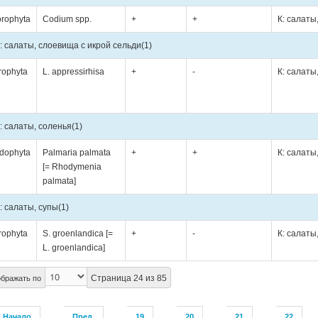
orophyta
Codium spp.
+
+
К: салаты
: салаты, слоевища с икрой сельди
(1)
rophyta
L. appressirhisa
+
-
К: салаты
: салаты, соленья
(1)
dophyta
Palmaria palmata
+
+
К: салаты
[= Rhodymenia
palmata]
: салаты, супы
(1)
rophyta
S. groenlandica [=
+
-
К: салаты
L. groenlandica]
Страница 24 из 85
бражать по
Начало
Пред.
19
20
21
22