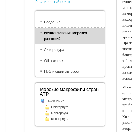
сушен
Расширенный поиск
монос
из мо
наход
Введение
пищев
расте
Использование морских
время
растений
Препа
внешн
Литература
бакте
забол
Об авторах
препа
Публикации авторов
из ни
испол
Морск
Морские макрофиты стран
орган
АТР
экстр
Таксономия
прибр
Chlorophyta
они и
Ochrophyta
Китае
Rhodophyta
разви
неорг