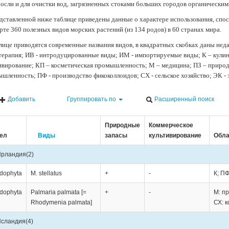
осли и для очистки вод, загрязненных стоками больших городов органически
дставленной ниже таблице приведены данные о характере использования, спос
рте 360 полезных видов морских растений (из 134 родов) в 60 странах мира.
лице приводятся современные названия видов, в квадратных скобках даны нед
терапия; ИВ - интродуцированные виды; ИМ - импортируемые виды; К – кули
ивирование; КП – косметическая промышленность; М – медицина; ПЗ – природн
шленность; ПФ - производство фикоколлоидов; СХ - сельское хозяйство; ЭК -
Добавить
Группировать по
Расширенный поиск
Природные
Коммерческое
ел
Виды
запасы
культивирование
Обла
Ирландия
(2)
dophyta
M. stellatus
+
-
К; ПФ
dophyta
Palmaria palmata [=
+
-
М: п
Rhodymenia palmata]
СХ: к
Исландия
(4)