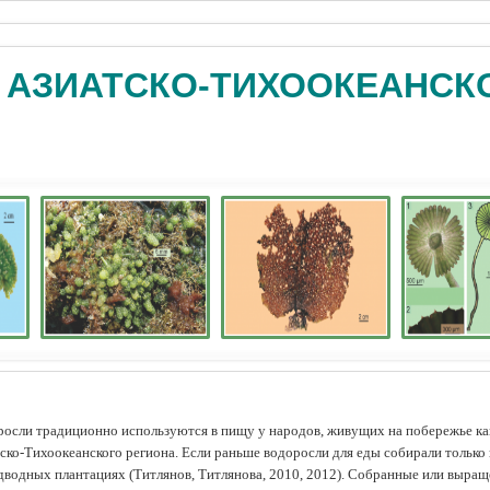
 АЗИАТСКО-ТИХООКЕАНСК
осли традиционно используются в пищу у народов, живущих на побережье как
ско-Тихоокеанского региона. Если раньше водоросли для еды собирали только 
дводных плантациях (Tитлянов, Титлянова, 2010, 2012). Собранные или выра