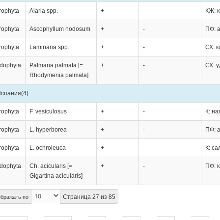
rophyta
Alaria spp.
+
-
КЖ: к
rophyta
Ascophyllum nodosum
+
-
ПФ: 
rophyta
Laminaria spp.
+
-
СХ: к
dophyta
Palmaria palmata [=
+
-
СХ: 
Rhodymenia palmata]
Испания
(4)
rophyta
F. vesiculosus
+
-
К: н
rophyta
L. hyperborea
+
-
ПФ: 
rophyta
L. ochroleuca
+
-
К: с
dophyta
Ch. acicularis [=
+
-
ПФ: 
Gigartina acicularis]
Страница 27 из 85
бражать по