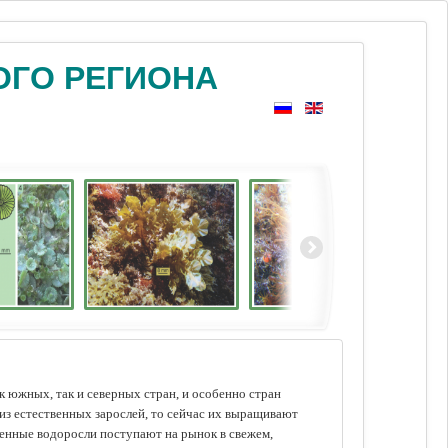
ОГО РЕГИОНА
 южных, так и северных стран, и особенно стран
из естественных зарослей, то сейчас их выращивают
щенные водоросли поступают на рынок в свежем,