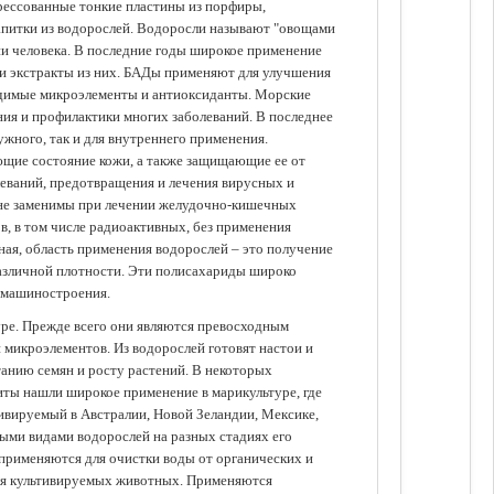
прессованные тонкие пластины из порфиры,
апитки из водорослей. Водоросли называют "овощами
ании человека. В последние годы широкое применение
ли экстракты из них. БАДы применяют для улучшения
одимые микроэлементы и антиоксиданты. Морские
ия и профилактики многих заболеваний. В последнее
ужного, так и для внутреннего применения.
ющие состояние кожи, а также защищающие ее от
еваний, предотвращения и лечения вирусных и
 не заменимы при лечении желудочно-кишечных
в, в том числе радиоактивных, без применения
ая, область применения водорослей – это получение
различной плотности. Эти полисахариды широко
 машиностроения.
уре. Прежде всего они являются превосходным
 микроэлементов. Из водорослей готовят настои и
анию семян и росту растений. В некоторых
иты нашли широкое применение в марикультуре, где
ивируемый в Австралии, Новой Зеландии, Мексике,
зными видами водорослей на разных стадиях его
 применяются для очистки воды от органических и
для культивируемых животных. Применяются