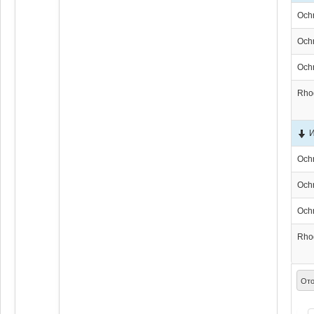
Och
Och
Och
Rho
Och
Och
Och
Rho
Ото