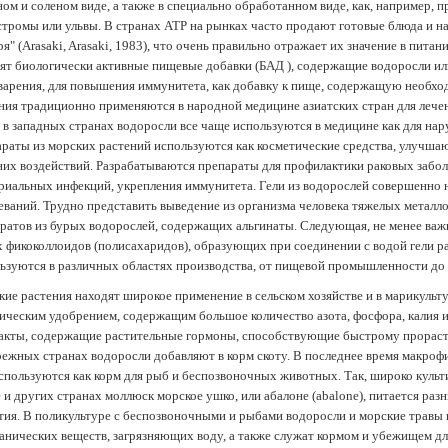
ом и соленом виде, а также в специально обработанном виде, как, например, 
тромы или ульвы. В странах АТР на рынках часто продают готовые блюда и н
ря" (Arasaki, Arasaki, 1983), что очень правильно отражает их значение в пит
ят биологически активные пищевые добавки (БАД ), содержащие водоросли и
арения, для повышения иммунитета, как добавку к пище, содержащую необх
ния традиционно применяются в народной медицине азиатских стран для лечен
 в западных странах водоросли все чаще используются в медицине как для нар
раты из морских растений используются как косметические средства, улучша
их воздействий. Разрабатываются препараты для профилактики раковых забол
риальных инфекций, укрепления иммунитета. Гели из водорослей совершенно
еваний. Трудно представить выведение из организма человека тяжелых металло
ратов из бурых водорослей, содержащих альгинаты. Следующая, не менее важн
х фикоколлоидов (полисахаридов), образующих при соединении с водой гели 
ьзуются в различных областях производства, от пищевой промышленности до
ие растения находят широкое применение в сельском хозяйстве и в марикульт
ическим удобрением, содержащим большое количество азота, фосфора, калия и
акты, содержащие растительные гормоны, способствующие быстрому прораст
ежных странах водоросли добавляют в корм скоту. В последнее время макроф
спользуются как корм для рыб и беспозвоночных животных. Так, широко культ
 и других странах моллюск морское ушко, или абалоне (abalone), питается ра
тия. В поликультуре с беспозвоночными и рыбами водоросли и морские травы
анических веществ, загрязняющих воду, а также служат кормом и убежищем 