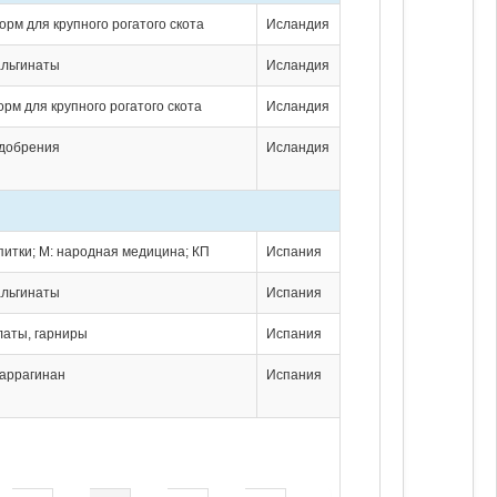
орм для крупного рогатого скота
Исландия
альгинаты
Исландия
орм для крупного рогатого скота
Исландия
удобрения
Исландия
апитки; М: народная медицина; КП
Испания
альгинаты
Испания
алаты, гарниры
Испания
каррагинан
Испания