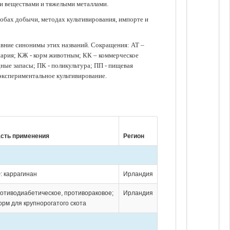
ми веществами и тяжелыми металлами.
обах добычи, методах культивирования, импорте и
авние синонимы этих названий. Сокращения: АТ –
нария; КЖ - корм животным; КК – коммерческое
ые запасы; ПК - поликультура; ПП - пищевая
 экспериментальное культивирование.
сть применения
Регион
: каррагинан
Ирландия
ротиводиабетическое, противораковое;
Ирландия
орм для крупнорогатого скота