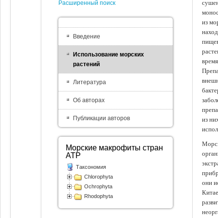
сушен
Расширенный поиск
монос
из мо
наход
Введение
пищев
расте
Использование морских
время
растений
Препа
внешн
Литература
бакте
забол
Об авторах
препа
Публикации авторов
из ни
испол
Морск
Морские макрофиты стран
орган
АТР
экстр
Таксономия
прибр
Chlorophyta
они и
Ochrophyta
Китае
Rhodophyta
разви
неорг