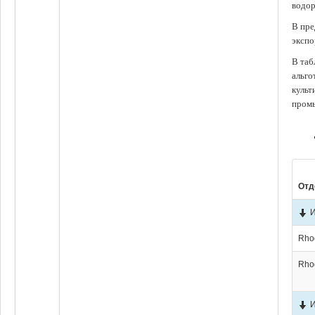
водор
В пре
экспо
В таб
альго
культ
промы
Отд
Rho
Rho