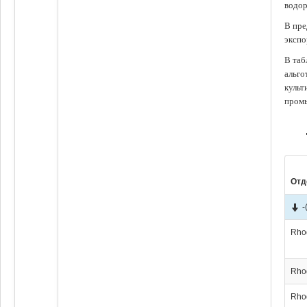
водор
В пре
экспо
В таб
альго
культ
промы
Отд
-
Rho
Rho
Rho