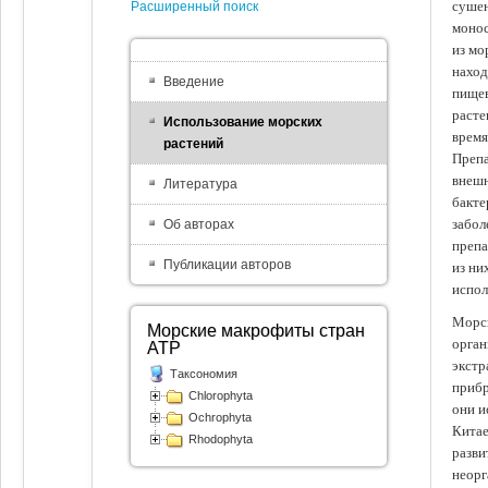
сушен
Расширенный поиск
монос
из мо
наход
Введение
пищев
расте
Использование морских
время
растений
Препа
внешн
Литература
бакте
забол
Об авторах
препа
Публикации авторов
из ни
испол
Морск
Морские макрофиты стран
орган
АТР
экстр
Таксономия
прибр
Chlorophyta
они и
Ochrophyta
Китае
Rhodophyta
разви
неорг