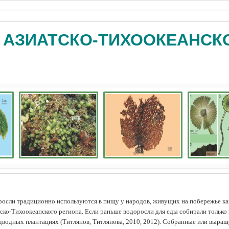
 АЗИАТСКО-ТИХООКЕАНСК
осли традиционно используются в пищу у народов, живущих на побережье как
ско-Тихоокеанского региона. Если раньше водоросли для еды собирали только 
дводных плантациях (Tитлянов, Титлянова, 2010, 2012). Собранные или выра