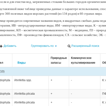
осли и для очистки вод, загрязненных стоками больших городов органически
дставленной ниже таблице приведены данные о характере использования, спос
рте 360 полезных видов морских растений (из 134 родов) в 60 странах мира.
лице приводятся современные названия видов, в квадратных скобках даны нед
терапия; ИВ - интродуцированные виды; ИМ - импортируемые виды; К – кули
ивирование; КП – косметическая промышленность; М – медицина; ПЗ – природн
шленность; ПФ - производство фикоколлоидов; СХ - сельское хозяйство; ЭК -
Добавить
Группировать по
Расширенный поиск
Природные
Коммерческое
ел
Виды
запасы
культивирование
Об
(10)
dophyta
Ahnfeltia spp.
+
-
К:
dophyta
Ahnfeltia plicata
+
-
ПФ
dophyta
Ahnfeltia plicata
+
-
К: