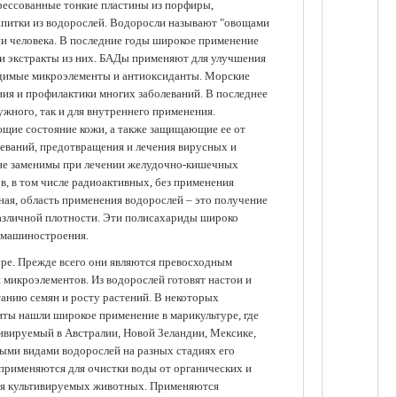
прессованные тонкие пластины из порфиры,
апитки из водорослей. Водоросли называют "овощами
ании человека. В последние годы широкое применение
ли экстракты из них. БАДы применяют для улучшения
одимые микроэлементы и антиоксиданты. Морские
ия и профилактики многих заболеваний. В последнее
ужного, так и для внутреннего применения.
ющие состояние кожи, а также защищающие ее от
еваний, предотвращения и лечения вирусных и
 не заменимы при лечении желудочно-кишечных
в, в том числе радиоактивных, без применения
ая, область применения водорослей – это получение
различной плотности. Эти полисахариды широко
 машиностроения.
уре. Прежде всего они являются превосходным
 микроэлементов. Из водорослей готовят настои и
анию семян и росту растений. В некоторых
иты нашли широкое применение в марикультуре, где
ивируемый в Австралии, Новой Зеландии, Мексике,
зными видами водорослей на разных стадиях его
 применяются для очистки воды от органических и
для культивируемых животных. Применяются