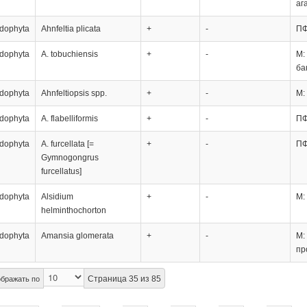
аг
dophyta
Ahnfeltia plicata
+
-
ПФ
dophyta
A. tobuchiensis
+
-
М:
ба
dophyta
Ahnfeltiopsis spp.
+
-
М:
dophyta
A. flabelliformis
+
-
ПФ
dophyta
A. furcellata [=
+
-
ПФ
Gymnogongrus
furcellatus]
dophyta
Alsidium
+
-
М:
helminthochorton
dophyta
Amansia glomerata
+
-
М:
пр
Страница 35 из 85
бражать по