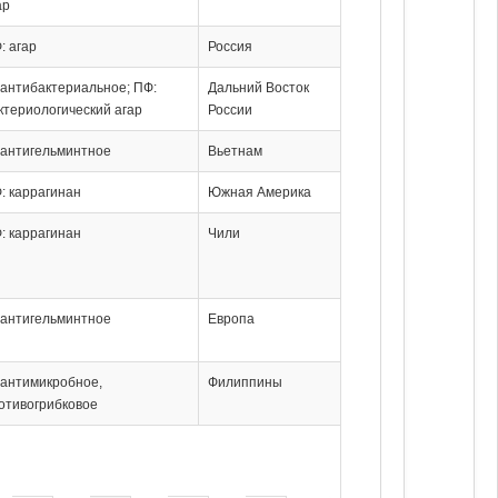
ар
: агар
Россия
 антибактериальное; ПФ:
Дальний Восток
ктериологический агар
России
 антигельминтное
Вьетнам
: каррагинан
Южная Америка
: каррагинан
Чили
 антигельминтное
Европа
 антимикробное,
Филиппины
отивогрибковое