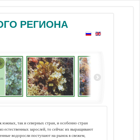
ОГО РЕГИОНА
 южных, так и северных стран, и особенно стран
из естественных зарослей, то сейчас их выращивают
щенные водоросли поступают на рынок в свежем,