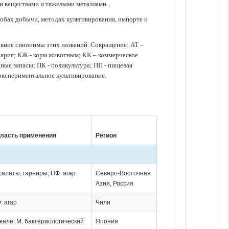
ми веществами и тяжелыми металлами.
обах добычи, методах культивирования, импорте и
авние синонимы этих названий. Сокращения: АТ –
нария; КЖ - корм животным; КК – коммерческое
ые запасы; ПК - поликультура; ПП - пищевая
 экспериментальное культивирование.
ласть применения
Регион
 салаты, гарниры; ПФ: агар
Северо-Восточная
Азия, Россия
: агар
Чили
 желе; М: бактериологический
Япония