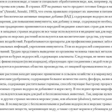
ом и соленом виде, а также в специально обработанном виде, как, например, 
тромы или ульвы. В странах АТР на рынках часто продают готовые блюда и н
ря" (Arasaki, Arasaki, 1983), что очень правильно отражает их значение в пит
ят биологически активные пищевые добавки (БАД ), содержащие водоросли и
арения, для повышения иммунитета, как добавку к пище, содержащую необх
ния традиционно применяются в народной медицине азиатских стран для лечен
 в западных странах водоросли все чаще используются в медицине как для нар
раты из морских растений используются как косметические средства, улучша
их воздействий. Разрабатываются препараты для профилактики раковых забол
риальных инфекций, укрепления иммунитета. Гели из водорослей совершенно
еваний. Трудно представить выведение из организма человека тяжелых металло
ратов из бурых водорослей, содержащих альгинаты. Следующая, не менее важн
х фикоколлоидов (полисахаридов), образующих при соединении с водой гели 
ьзуются в различных областях производства, от пищевой промышленности до
ие растения находят широкое применение в сельском хозяйстве и в марикульт
ическим удобрением, содержащим большое количество азота, фосфора, калия и
акты, содержащие растительные гормоны, способствующие быстрому прораст
ежных странах водоросли добавляют в корм скоту. В последнее время макроф
спользуются как корм для рыб и беспозвоночных животных. Так, широко культ
 и других странах моллюск морское ушко, или абалоне (abalone), питается ра
тия. В поликультуре с беспозвоночными и рыбами водоросли и морские травы
анических веществ, загрязняющих воду, а также служат кормом и убежищем 