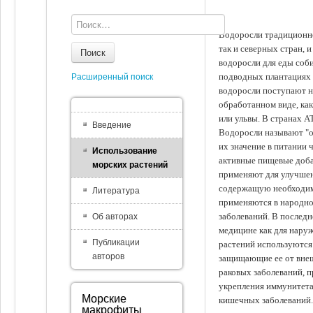
Водоросли традиционно
так и северных стран, 
Поиск
водоросли для еды соби
подводных плантациях 
Расширенный поиск
водоросли поступают на
обработанном виде, ка
или ульвы. В странах А
Введение
Водоросли называют "ов
их значение в питании 
Использование
активные пищевые доба
морских растений
применяют для улучшен
содержащую необходим
Литература
применяются в народно
заболеваний. В последн
Об авторах
медицине как для наруж
Публикации
растений используются 
авторов
защищающие ее от внеш
раковых заболеваний, 
укрепления иммунитета
Морские
кишечных заболеваний.
макрофиты