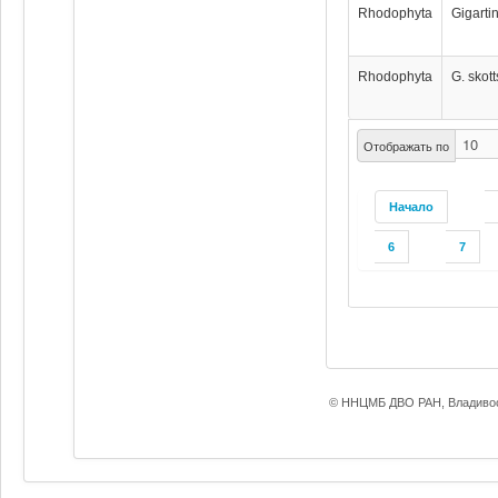
Rhodophyta
Gigarti
Rhodophyta
G. skott
Отображать по
Начало
6
7
© ННЦМБ ДВО РАН, Владивос