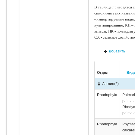
В таблице приводятся с
синонимы этих названи
- импортируемые виды;
культивирование; КП –
запасы; ПК - поликуль
СХ - сельское хозяйств
Добавить
Отдел
Вид
Англия
(2)
Rhodophyta
Palmar
palmata
Rhody
palmata
Rhodophyta
Phymat
calcar