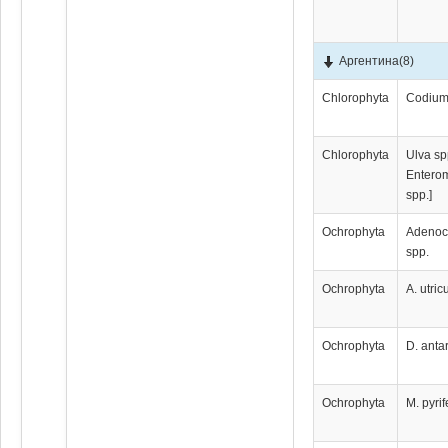
Аргентина
(8)
Chlorophyta
Codium
Chlorophyta
Ulva sp
Entero
spp.]
Ochrophyta
Adenoc
spp.
Ochrophyta
A. utric
Ochrophyta
D. antar
Ochrophyta
M. pyrif