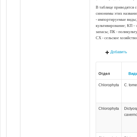
В таблице приводятся с
синонимы этих названи
- импортируемые виды;
культивирование; КП –
запасы; ПК - поликуль
СХ - сельское хозяйств
Добавить
Отдел
Вид
Chlorophyta
C. tom
Chlorophyta
Dictyos
cavern