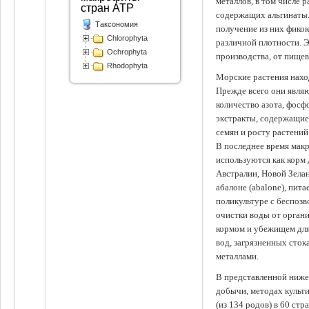
металлов, в том числе 
стран АТР
содержащих альгинаты.
Таксономия
получение из них фико
Chlorophyta
различной плотности. 
Ochrophyta
производства, от пище
Rhodophyta
Морские растения наход
Прежде всего они явля
количество азота, фосф
экстракты, содержащи
семян и росту растений
В последнее время мак
используются как корм
Австралии, Новой Зелан
абалоне (abalone), пит
поликультуре с беспоз
очистки воды от органи
кормом и убежищем для
вод, загрязненных сто
металлами.
В представленной ниже
добычи, методах культ
(из 134 родов) в 60 стр