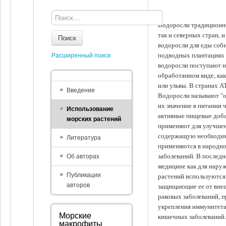
Водоросли традиционно
так и северных стран, 
Поиск
водоросли для еды соби
подводных плантациях 
Расширенный поиск
водоросли поступают на
обработанном виде, ка
или ульвы. В странах А
Введение
Водоросли называют "ов
их значение в питании 
Использование
активные пищевые доба
морских растений
применяют для улучшен
содержащую необходим
Литература
применяются в народно
заболеваний. В последн
Об авторах
медицине как для наруж
Публикации
растений используются 
авторов
защищающие ее от внеш
раковых заболеваний, 
укрепления иммунитета
Морские
кишечных заболеваний.
макрофиты