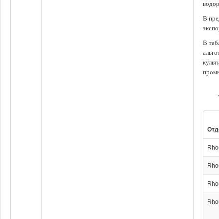
водор
В пре
экспо
В таб
альго
культ
промы
Отд
Rho
Rho
Rho
Rho