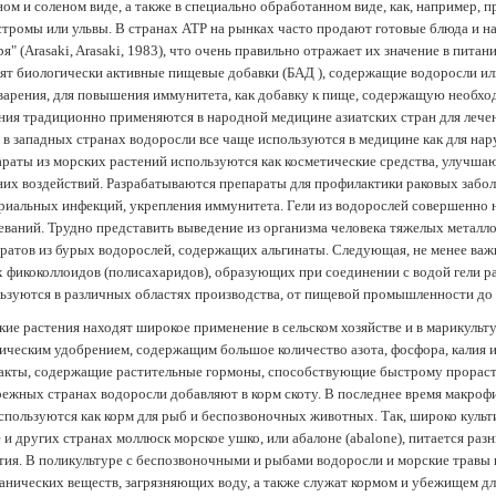
ом и соленом виде, а также в специально обработанном виде, как, например, 
тромы или ульвы. В странах АТР на рынках часто продают готовые блюда и н
ря" (Arasaki, Arasaki, 1983), что очень правильно отражает их значение в пит
ят биологически активные пищевые добавки (БАД ), содержащие водоросли и
арения, для повышения иммунитета, как добавку к пище, содержащую необх
ния традиционно применяются в народной медицине азиатских стран для лечен
 в западных странах водоросли все чаще используются в медицине как для нар
раты из морских растений используются как косметические средства, улучша
их воздействий. Разрабатываются препараты для профилактики раковых забол
риальных инфекций, укрепления иммунитета. Гели из водорослей совершенно
еваний. Трудно представить выведение из организма человека тяжелых металло
ратов из бурых водорослей, содержащих альгинаты. Следующая, не менее важн
х фикоколлоидов (полисахаридов), образующих при соединении с водой гели 
ьзуются в различных областях производства, от пищевой промышленности до
ие растения находят широкое применение в сельском хозяйстве и в марикульт
ическим удобрением, содержащим большое количество азота, фосфора, калия и
акты, содержащие растительные гормоны, способствующие быстрому прораст
ежных странах водоросли добавляют в корм скоту. В последнее время макроф
спользуются как корм для рыб и беспозвоночных животных. Так, широко культ
 и других странах моллюск морское ушко, или абалоне (abalone), питается ра
тия. В поликультуре с беспозвоночными и рыбами водоросли и морские травы
анических веществ, загрязняющих воду, а также служат кормом и убежищем 