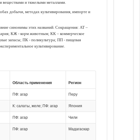
ми веществами и тяжелыми металлами.
обах добычи, методах культивирования, импорте и
авние синонимы этих названий. Сокращения: АТ –
нария; КЖ - корм животным; КК – коммерческое
ые запасы; ПК - поликультура; ПП - пищевая
 экспериментальное культивирование.
Область применения
Регион
ПФ: агар
Перу
К: салаты, желе; ПФ: агар
Япония
ПФ: агар
Чили
ПФ: агар
Мадагаскар