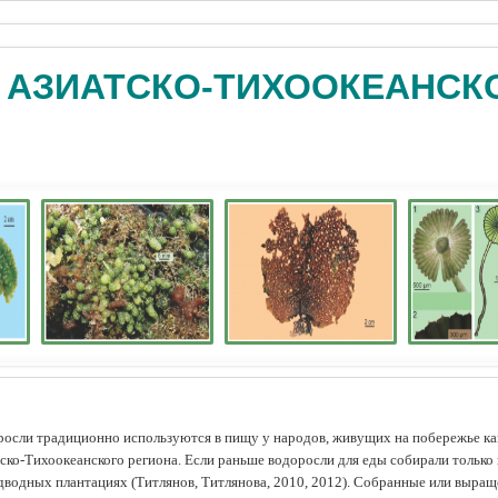
 АЗИАТСКО-ТИХООКЕАНСК
осли традиционно используются в пищу у народов, живущих на побережье как
ско-Тихоокеанского региона. Если раньше водоросли для еды собирали только 
дводных плантациях (Tитлянов, Титлянова, 2010, 2012). Собранные или выра