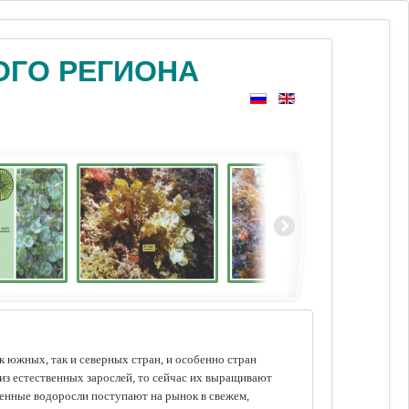
ОГО РЕГИОНА
 южных, так и северных стран, и особенно стран
из естественных зарослей, то сейчас их выращивают
щенные водоросли поступают на рынок в свежем,