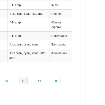
ПФ: агар
Китай
К: салаты, желе; ПФ: агар
Япония
ПФ: агар
Южная
Африка
ПФ: агар
Португалия
К: салаты, супы, желе
Бангладеш
К: салаты, супы, желе; ПФ:
Филиппины
агар
52
53
54
55