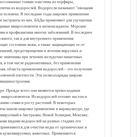
прессованные тонкие пластины из порфиры,
апитки из водорослей. Водоросли называют "овощами
ании человека. В последние годы широкое применение
ли экстракты из них. БАДы применяют для улучшения
одимые микроэлементы и антиоксиданты. Морские
ия и профилактики многих заболеваний. В последнее
ужного, так и для внутреннего применения.
ющие состояние кожи, а также защищающие ее от
еваний, предотвращения и лечения вирусных и
 не заменимы при лечении желудочно-кишечных
в, в том числе радиоактивных, без применения
ая, область применения водорослей – это получение
различной плотности. Эти полисахариды широко
 машиностроения.
уре. Прежде всего они являются превосходным
 микроэлементов. Из водорослей готовят настои и
анию семян и росту растений. В некоторых
иты нашли широкое применение в марикультуре, где
ивируемый в Австралии, Новой Зеландии, Мексике,
зными видами водорослей на разных стадиях его
 применяются для очистки воды от органических и
для культивируемых животных. Применяются