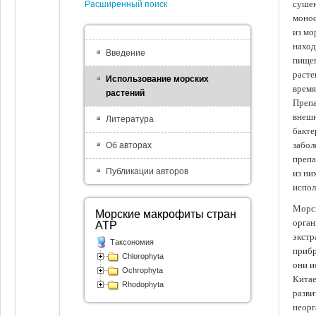
сушен
Расширенный поиск
монос
из мо
наход
Введение
пищев
расте
Использование морских
время
растений
Препа
внешн
Литература
бакте
забол
Об авторах
препа
Публикации авторов
из ни
испол
Морск
Морские макрофиты стран
орган
АТР
экстр
Таксономия
прибр
Chlorophyta
они и
Ochrophyta
Китае
Rhodophyta
разви
неорг