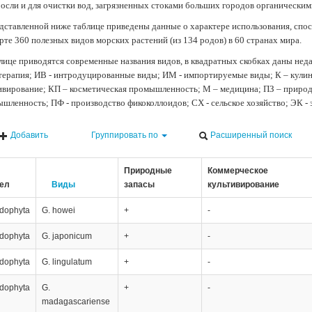
осли и для очистки вод, загрязненных стоками больших городов органически
дставленной ниже таблице приведены данные о характере использования, спос
рте 360 полезных видов морских растений (из 134 родов) в 60 странах мира.
лице приводятся современные названия видов, в квадратных скобках даны нед
терапия; ИВ - интродуцированные виды; ИМ - импортируемые виды; К – кули
ивирование; КП – косметическая промышленность; М – медицина; ПЗ – природн
шленность; ПФ - производство фикоколлоидов; СХ - сельское хозяйство; ЭК -
Добавить
Группировать по
Расширенный поиск
Природные
Коммерческое
ел
Виды
запасы
культивирование
dophyta
G. howei
+
-
dophyta
G. japonicum
+
-
dophyta
G. lingulatum
+
-
dophyta
G.
+
-
madagascariense