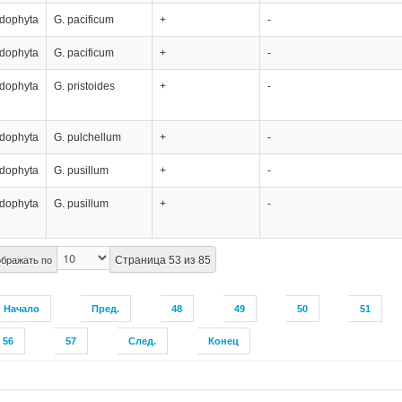
dophyta
G. pacificum
+
-
dophyta
G. pacificum
+
-
dophyta
G. pristoides
+
-
dophyta
G. pulchellum
+
-
dophyta
G. pusillum
+
-
dophyta
G. pusillum
+
-
Страница 53 из 85
бражать по
Начало
Пред.
48
49
50
51
56
57
След.
Конец