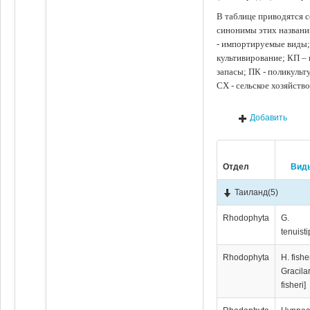
В таблице приводятся с
синонимы этих названи
- импортируемые виды;
культивирование; КП –
запасы; ПК - поликуль
СХ - сельское хозяйств
Добавить
Отдел
Вид
Таиланд
(5)
Rhodophyta
G.
tenuisti
Rhodophyta
H. fishe
Gracila
fisheri]