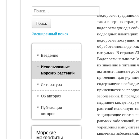
Водоросли традиционно
так и северных стран, 
Поиск
водоросли для еды соби
подводных плантациях 
Расширенный поиск
водоросли поступают на
обработанном виде, ка
или ульвы. В странах А
Введение
Водоросли называют "ов
их значение в питании 
Использование
активные пищевые доба
морских растений
применяют для улучшен
содержащую необходим
Литература
применяются в народно
заболеваний. В последн
Об авторах
медицине как для наруж
Публикации
растений используются 
авторов
защищающие ее от внеш
раковых заболеваний, 
укрепления иммунитета
Морские
кишечных заболеваний.
макрофиты