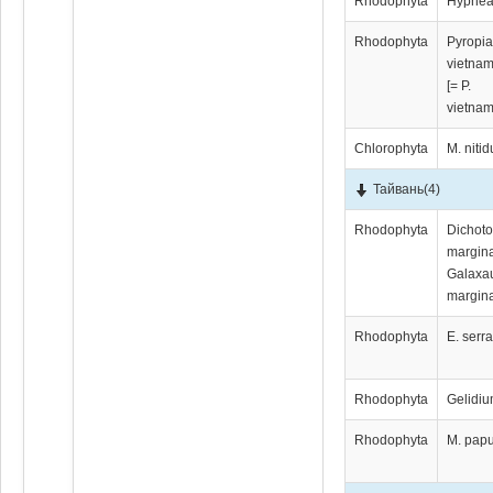
Rhodophyta
Hypnea
Rhodophyta
Pyropi
vietna
[= P.
vietnam
Chlorophyta
M. niti
Тайвань
(4)
Rhodophyta
Dichot
margina
Galaxa
margina
Rhodophyta
E. serr
Rhodophyta
Gelidiu
Rhodophyta
M. pap