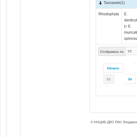
Танзания
(1)
Rhodophyta
E.
denticu
[= E.
muricat
spinos
Отображать по
Начало
53
54
© ННЦМБ ДВО РАН, Владивос