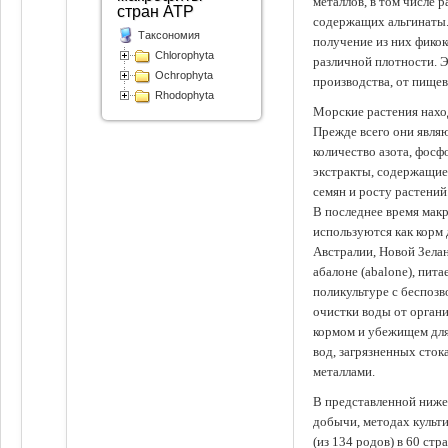
металлов, в том числе 
стран АТР
содержащих альгинаты.
Таксономия
получение из них фико
Chlorophyta
различной плотности. 
Ochrophyta
производства, от пище
Rhodophyta
Морские растения наход
Прежде всего они явля
количество азота, фосф
экстракты, содержащи
семян и росту растений
В последнее время мак
используются как корм
Австралии, Новой Зелан
абалоне (abalone), пит
поликультуре с беспоз
очистки воды от органи
кормом и убежищем для
вод, загрязненных сто
металлами.
В представленной ниже
добычи, методах культ
(из 134 родов) в 60 стр