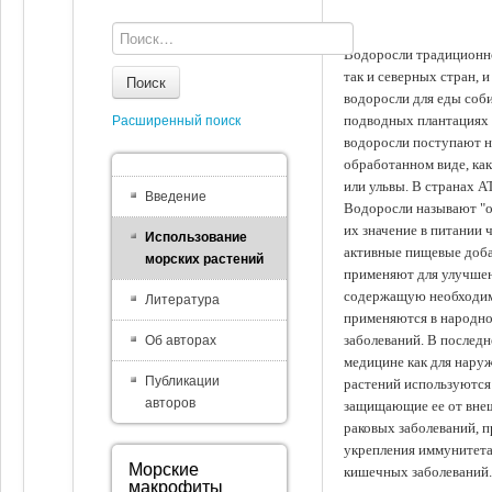
Водоросли традиционно
так и северных стран, 
Поиск
водоросли для еды соби
подводных плантациях 
Расширенный поиск
водоросли поступают на
обработанном виде, ка
или ульвы. В странах А
Введение
Водоросли называют "ов
их значение в питании 
Использование
активные пищевые доба
морских растений
применяют для улучшен
содержащую необходим
Литература
применяются в народно
заболеваний. В последн
Об авторах
медицине как для наруж
Публикации
растений используются 
авторов
защищающие ее от внеш
раковых заболеваний, 
укрепления иммунитета
Морские
кишечных заболеваний.
макрофиты