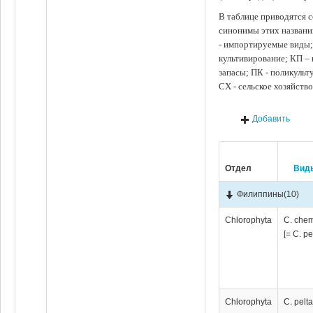
В таблице приводятся с
синонимы этих названи
- импортируемые виды;
культивирование; КП –
запасы; ПК - поликуль
СХ - сельское хозяйств
Добавить
Отдел
Вид
Филиппины
(10)
Chlorophyta
C. chem
[= C. pe
Chlorophyta
C. pelta