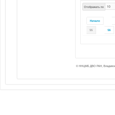
Отображать по
Начало
55
56
© ННЦМБ ДВО РАН, Владивос