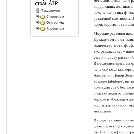
металлов, в том числе 
стран АТР
содержащих альгинаты.
Таксономия
получение из них фико
Chlorophyta
различной плотности. 
Ochrophyta
производства, от пище
Rhodophyta
Морские растения наход
Прежде всего они явля
количество азота, фосф
экстракты, содержащи
семян и росту растений
В последнее время мак
используются как корм
Австралии, Новой Зелан
абалоне (abalone), пит
поликультуре с беспоз
очистки воды от органи
кормом и убежищем для
вод, загрязненных сто
металлами.
В представленной ниже
добычи, методах культ
(из 134 родов) в 60 стр