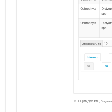
Ochrophyta
Dictyop
spp.
Ochrophyta
Dictyot
spp.
Отображать по
Начало
57
58
© ННЦМБ ДВО РАН, Владивос