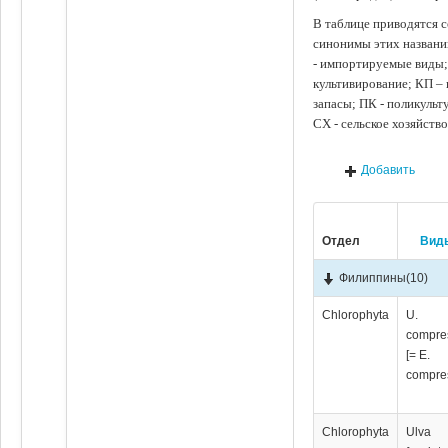
В таблице приводятся с
синонимы этих названи
- импортируемые виды;
культивирование; КП –
запасы; ПК - поликуль
СХ - сельское хозяйств
Добавить
Отдел
Вид
Филиппины
(10)
Chlorophyta
U.
compre
[= E.
compre
Chlorophyta
Ulva