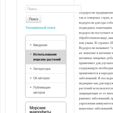
Водоросли традиционно
так и северных стран, 
Поиск
водоросли для еды соби
подводных плантациях 
Расширенный поиск
водоросли поступают на
обработанном виде, ка
или ульвы. В странах А
Введение
Водоросли называют "ов
их значение в питании 
Использование
активные пищевые доба
морских растений
применяют для улучшен
содержащую необходим
Литература
применяются в народно
заболеваний. В последн
Об авторах
медицине как для наруж
Публикации
растений используются 
авторов
защищающие ее от внеш
раковых заболеваний, 
укрепления иммунитета
Морские
кишечных заболеваний.
макрофиты