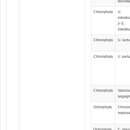
fasciat
Chlorophyta
U.
intestin
[= E.
intestin
Chlorophyta
U. lact
Chlorophyta
U. pert
Chlorophyta
Valonia
aegagr
Ochrophyta
Chnoos
implex
Ochrophyta
C. sinu