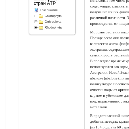
металлов, в том числе 
стран АТР
содержащих альгинаты.
Таксономия
получение из них фико
Chlorophyta
различной плотности. 
Ochrophyta
производства, от пище
Rhodophyta
Морские растения наход
Прежде всего они явля
количество азота, фосф
экстракты, содержащи
семян и росту растений
В последнее время мак
используются как корм
Австралии, Новой Зелан
абалоне (abalone), пит
поликультуре с беспоз
очистки воды от органи
кормом и убежищем для
вод, загрязненных сто
металлами.
В представленной ниже
добычи, методах культ
(из 134 родов) в 60 стр