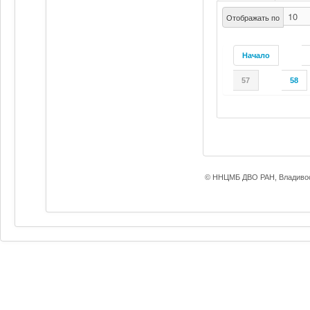
Отображать по
Начало
57
58
© ННЦМБ ДВО РАН, Владивос