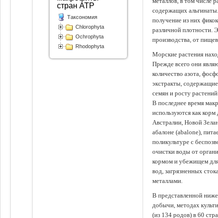
металлов, в том числе 
стран АТР
содержащих альгинаты.
Таксономия
получение из них фико
Chlorophyta
различной плотности. 
Ochrophyta
производства, от пище
Rhodophyta
Морские растения наход
Прежде всего они явля
количество азота, фосф
экстракты, содержащи
семян и росту растений
В последнее время мак
используются как корм
Австралии, Новой Зелан
абалоне (abalone), пит
поликультуре с беспоз
очистки воды от органи
кормом и убежищем для
вод, загрязненных сто
металлами.
В представленной ниже
добычи, методах культ
(из 134 родов) в 60 стр