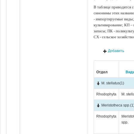
В таблице приводятся с
синонимы этих названи
- импортируемые виды;
культивирование; КП –
запасы; ПК - поликуль
СХ - сельское хозяйств
Добавить
Отдел
Вид
M. stellatus
(1)
Rhodophyta
M. stell
Meristotheca spp.
(1
Rhodophyta
Meristo
spp.