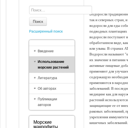
Водоросли традиционно
так и северных стран, 
Поиск
водоросли для еды соби
подводных плантациях 
Расширенный поиск
водоросли поступают на
обработанном виде, ка
или ульвы. В странах А
Введение
Водоросли называют "ов
их значение в питании 
Использование
активные пищевые доба
морских растений
применяют для улучшен
содержащую необходим
Литература
применяются в народно
заболеваний. В последн
Об авторах
медицине как для наруж
Публикации
растений используются 
авторов
защищающие ее от внеш
раковых заболеваний, 
укрепления иммунитета
Морские
кишечных заболеваний.
макрофиты