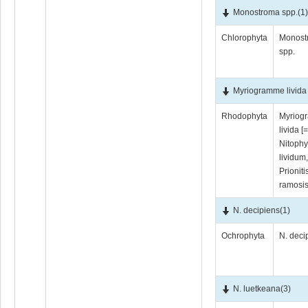
Monostroma spp.
(1
Chlorophyta
Monost
spp.
Myriogramme livida 
Rhodophyta
Myriog
livida [
Nitophy
lividum
Prioniti
ramosi
N. decipiens
(1)
Ochrophyta
N. deci
N. luetkeana
(3)