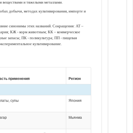
ми веществами и тяжелыми металлами.
обах добычи, методах культивирования, импорте и
авние синонимы этих названий. Сокращения: АТ –
нария; КЖ - корм животным; КК – коммерческое
ые запасы; ПК - поликультура; ПП - пищевая
 экспериментальное культивирование.
асть применения
Регион
алаты, супы
Япония
агар
Мьянма