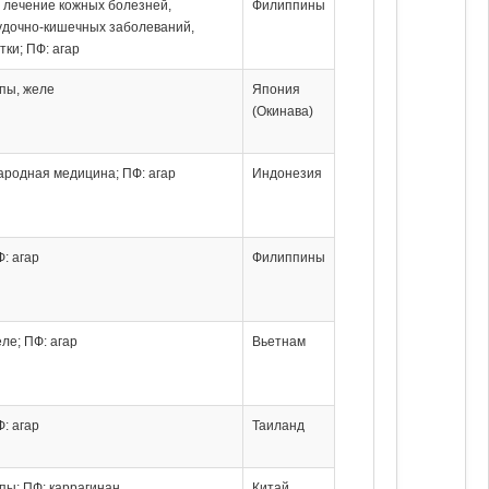
: лечение кожных болезней,
Филиппины
удочно-кишечных заболеваний,
тки; ПФ: агар
упы, желе
Япония
(Окинава)
ародная медицина; ПФ: агар
Индонезия
Ф: агар
Филиппины
еле; ПФ: агар
Вьетнам
Ф: агар
Таиланд
упы; ПФ: каррагинан
Китай