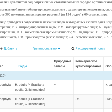
осли и для очистки вод, загрязненных стоками больших городов органически
дставленной ниже таблице приведены данные о характере использования, спос
рте 360 полезных видов морских растений (из 134 родов) в 60 странах мира.
лице приводятся современные названия видов, в квадратных скобках даны нед
терапия; ИВ - интродуцированные виды; ИМ - импортируемые виды; К – кули
ивирование; КП – косметическая промышленность; М – медицина; ПЗ – природн
шленность; ПФ - производство фикоколлоидов; СХ - сельское хозяйство; ЭК -
Добавить
Группировать по
Расширенный поиск
Природные
Коммерческое
ел
Виды
запасы
культивирование
Обл
(10)
dophyta
H. edulis [= Gracilaria
+
-
К: с
edulis, G. lichenoides]
dophyta
H. edulis [= Gracilaria
+
ЭК
ПФ: 
edulis, G. lichenoides]