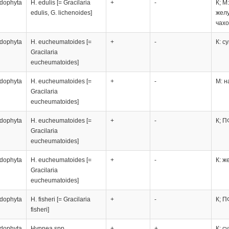
dophyta
H. edulis [= Gracilaria
+
-
К; М
edulis, G. lichenoides]
жел
чахо
dophyta
H. eucheumatoides [=
+
-
К: с
Gracilaria
eucheumatoides]
dophyta
H. eucheumatoides [=
+
-
М: н
Gracilaria
eucheumatoides]
dophyta
H. eucheumatoides [=
+
-
К; П
Gracilaria
eucheumatoides]
dophyta
H. eucheumatoides [=
+
-
К: ж
Gracilaria
eucheumatoides]
dophyta
H. fisheri [= Gracilaria
+
-
К; П
fisheri]
dophyta
Hypnea spp.
+
+
К: с