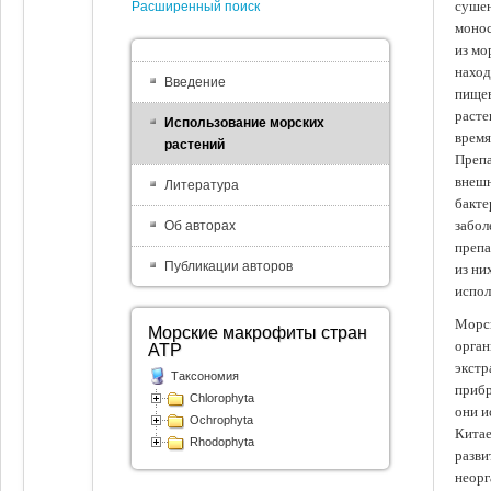
сушен
Расширенный поиск
монос
из мо
наход
Введение
пищев
расте
Использование морских
время
растений
Препа
внешн
Литература
бакте
забол
Об авторах
препа
Публикации авторов
из ни
испол
Морск
Морские макрофиты стран
орган
АТР
экстр
Таксономия
прибр
Chlorophyta
они и
Ochrophyta
Китае
Rhodophyta
разви
неорг