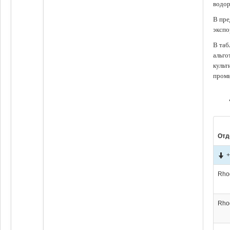
водор
В пре
экспо
В таб
альго
культ
промы
Отд
+
Rho
Rho