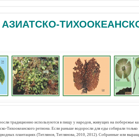
 АЗИАТСКО-ТИХООКЕАНСК
осли традиционно используются в пищу у народов, живущих на побережье как
ско-Тихоокеанского региона. Если раньше водоросли для еды собирали только 
дводных плантациях (Tитлянов, Титлянова, 2010, 2012). Собранные или выра