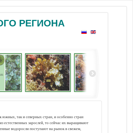
ОГО РЕГИОНА
 южных, так и северных стран, и особенно стран
из естественных зарослей, то сейчас их выращивают
щенные водоросли поступают на рынок в свежем,