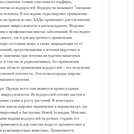
прессованные тонкие пластины из порфиры,
апитки из водорослей. Водоросли называют "овощами
ании человека. В последние годы широкое применение
ли экстракты из них. БАДы применяют для улучшения
одимые микроэлементы и антиоксиданты. Морские
ия и профилактики многих заболеваний. В последнее
ужного, так и для внутреннего применения.
ющие состояние кожи, а также защищающие ее от
еваний, предотвращения и лечения вирусных и
 не заменимы при лечении желудочно-кишечных
в, в том числе радиоактивных, без применения
ая, область применения водорослей – это получение
различной плотности. Эти полисахариды широко
 машиностроения.
уре. Прежде всего они являются превосходным
 микроэлементов. Из водорослей готовят настои и
анию семян и росту растений. В некоторых
иты нашли широкое применение в марикультуре, где
ивируемый в Австралии, Новой Зеландии, Мексике,
зными видами водорослей на разных стадиях его
 применяются для очистки воды от органических и
для культивируемых животных. Применяются