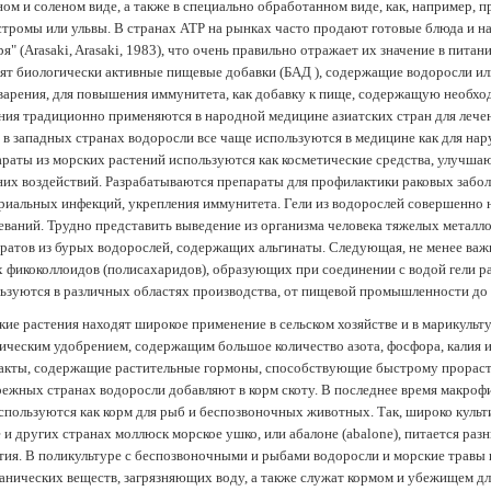
ом и соленом виде, а также в специально обработанном виде, как, например, 
тромы или ульвы. В странах АТР на рынках часто продают готовые блюда и н
ря" (Arasaki, Arasaki, 1983), что очень правильно отражает их значение в пит
ят биологически активные пищевые добавки (БАД ), содержащие водоросли и
арения, для повышения иммунитета, как добавку к пище, содержащую необх
ния традиционно применяются в народной медицине азиатских стран для лечен
 в западных странах водоросли все чаще используются в медицине как для нар
раты из морских растений используются как косметические средства, улучша
их воздействий. Разрабатываются препараты для профилактики раковых забол
риальных инфекций, укрепления иммунитета. Гели из водорослей совершенно
еваний. Трудно представить выведение из организма человека тяжелых металло
ратов из бурых водорослей, содержащих альгинаты. Следующая, не менее важн
х фикоколлоидов (полисахаридов), образующих при соединении с водой гели 
ьзуются в различных областях производства, от пищевой промышленности до
ие растения находят широкое применение в сельском хозяйстве и в марикульт
ическим удобрением, содержащим большое количество азота, фосфора, калия и
акты, содержащие растительные гормоны, способствующие быстрому прораст
ежных странах водоросли добавляют в корм скоту. В последнее время макроф
спользуются как корм для рыб и беспозвоночных животных. Так, широко культ
 и других странах моллюск морское ушко, или абалоне (abalone), питается ра
тия. В поликультуре с беспозвоночными и рыбами водоросли и морские травы
анических веществ, загрязняющих воду, а также служат кормом и убежищем 