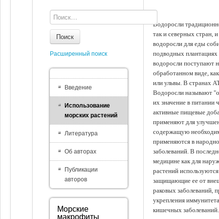
Водоросли традиционно
так и северных стран, 
Поиск
водоросли для еды соби
подводных плантациях 
Расширенный поиск
водоросли поступают на
обработанном виде, ка
или ульвы. В странах А
Введение
Водоросли называют "ов
их значение в питании 
Использование
активные пищевые доба
морских растений
применяют для улучшен
содержащую необходим
Литература
применяются в народно
заболеваний. В последн
Об авторах
медицине как для наруж
Публикации
растений используются 
авторов
защищающие ее от внеш
раковых заболеваний, 
укрепления иммунитета
Морские
кишечных заболеваний.
макрофиты