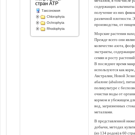
металлов, в том числе 
стран АТР
содержащих альгинаты.
Таксономия
получение из них фико
Chlorophyta
различной плотности. 
Ochrophyta
производства, от пище
Rhodophyta
Морские растения наход
Прежде всего они явля
количество азота, фосф
экстракты, содержащи
семян и росту растений
В последнее время мак
используются как корм
Австралии, Новой Зелан
абалоне (abalone), пит
поликультуре с беспоз
очистки воды от органи
кормом и убежищем для
вод, загрязненных сто
металлами.
В представленной ниже
добычи, методах культ
(из 134 родов) в 60 стр