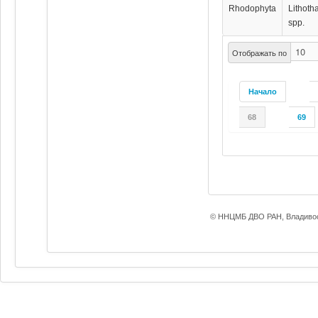
Rhodophyta
Lithot
spp.
Отображать по
Начало
68
69
© ННЦМБ ДВО РАН, Владивос