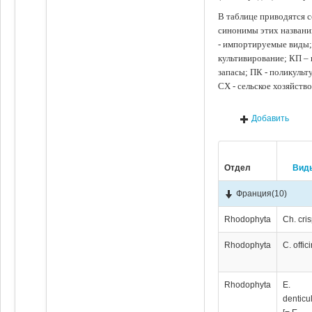
В таблице приводятся с
синонимы этих названи
- импортируемые виды;
культивирование; КП –
запасы; ПК - поликуль
СХ - сельское хозяйств
Добавить
Отдел
Вид
Франция
(10)
Rhodophyta
Ch. cri
Rhodophyta
C. offic
Rhodophyta
E.
denticu