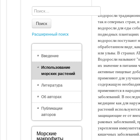
Водоросли традиционно
так и северных стран, 
Поиск
водоросли для еды соби
подводных плантациях 
Расширенный поиск
водоросли поступают на
обработанном виде, ка
или ульвы. В странах А
Введение
Водоросли называют "ов
их значение в питании 
Использование
активные пищевые доба
морских растений
применяют для улучшен
содержащую необходим
Литература
применяются в народно
заболеваний. В последн
Об авторах
медицине как для наруж
Публикации
растений используются 
авторов
защищающие ее от внеш
раковых заболеваний, 
укрепления иммунитета
Морские
кишечных заболеваний.
макрофиты