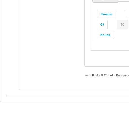
Начало
69
70
Конец
© ННЦМБ ДВО РАН, Владивос