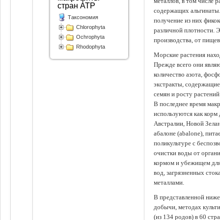
металлов, в том числе 
стран АТР
содержащих альгинаты.
Таксономия
получение из них фико
Chlorophyta
различной плотности. 
Ochrophyta
производства, от пище
Rhodophyta
Морские растения наход
Прежде всего они явля
количество азота, фосф
экстракты, содержащи
семян и росту растений
В последнее время мак
используются как корм
Австралии, Новой Зелан
абалоне (abalone), пит
поликультуре с беспоз
очистки воды от органи
кормом и убежищем для
вод, загрязненных сто
металлами.
В представленной ниже
добычи, методах культ
(из 134 родов) в 60 стр