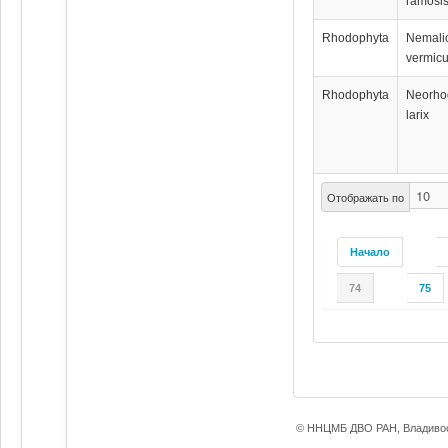
ramosi
Rhodophyta
Nemali
vermicu
Rhodophyta
Neorho
larix
Отображать по
Начало
74
75
© ННЦМБ ДВО РАН, Владивос