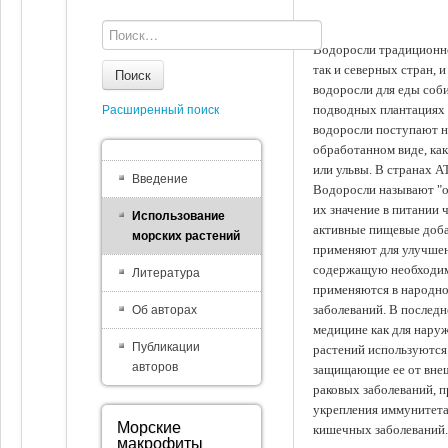
Водоросли традиционно
так и северных стран, 
Поиск
водоросли для еды соби
подводных плантациях 
Расширенный поиск
водоросли поступают на
обработанном виде, ка
или ульвы. В странах А
Введение
Водоросли называют "ов
их значение в питании 
Использование
активные пищевые доба
морских растений
применяют для улучшен
содержащую необходим
Литература
применяются в народно
заболеваний. В последн
Об авторах
медицине как для наруж
Публикации
растений используются 
авторов
защищающие ее от внеш
раковых заболеваний, 
укрепления иммунитета
Морские
кишечных заболеваний.
макрофиты