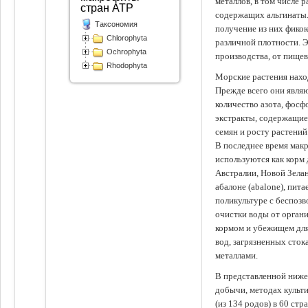
металлов, в том числе 
стран АТР
содержащих альгинаты.
Таксономия
получение из них фико
Chlorophyta
различной плотности. 
Ochrophyta
производства, от пище
Rhodophyta
Морские растения наход
Прежде всего они явля
количество азота, фосф
экстракты, содержащи
семян и росту растений
В последнее время мак
используются как корм
Австралии, Новой Зелан
абалоне (abalone), пит
поликультуре с беспоз
очистки воды от органи
кормом и убежищем для
вод, загрязненных сто
металлами.
В представленной ниже
добычи, методах культ
(из 134 родов) в 60 стр