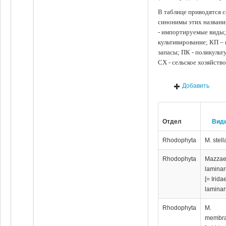
В таблице приводятся с
синонимы этих названи
- импортируемые виды;
культивирование; КП –
запасы; ПК - поликуль
СХ - сельское хозяйств
Добавить
Отдел
Вид
Rhodophyta
M. stell
Rhodophyta
Мazzae
laminar
[= Irida
laminar
Rhodophyta
M.
membr