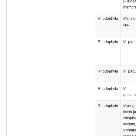
[= Irida
membra
Rhodophyta
Meristo
spp.
Rhodophyta
M. pap
Rhodophyta
M. pap
Rhodophyta
M.
procum
Rhodophyta
Myriog
livida [
Nitophy
lividum
Prioniti