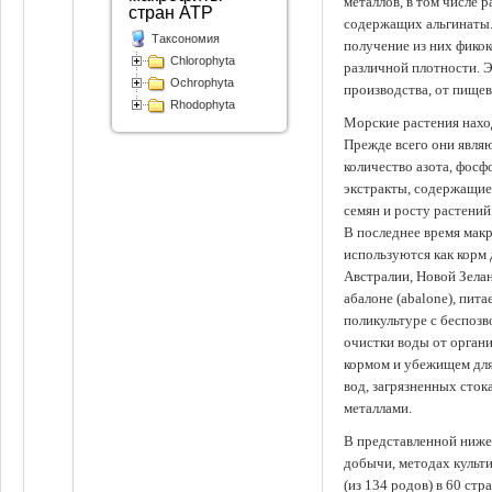
металлов, в том числе 
стран АТР
содержащих альгинаты.
Таксономия
получение из них фико
Chlorophyta
различной плотности. 
Ochrophyta
производства, от пище
Rhodophyta
Морские растения наход
Прежде всего они явля
количество азота, фосф
экстракты, содержащи
семян и росту растений
В последнее время мак
используются как корм
Австралии, Новой Зелан
абалоне (abalone), пит
поликультуре с беспоз
очистки воды от органи
кормом и убежищем для
вод, загрязненных сто
металлами.
В представленной ниже
добычи, методах культ
(из 134 родов) в 60 стр