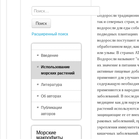
Водоросли традиционно
так и северных стран, 
Поиск
водоросли для еды соби
подводных плантациях 
Расширенный поиск
водоросли поступают на
обработанном виде, ка
или ульвы. В странах А
Введение
Водоросли называют "ов
их значение в питании 
Использование
активные пищевые доба
морских растений
применяют для улучшен
содержащую необходим
Литература
применяются в народно
заболеваний. В последн
Об авторах
медицине как для наруж
Публикации
растений используются 
авторов
защищающие ее от внеш
раковых заболеваний, 
укрепления иммунитета
Морские
кишечных заболеваний.
макрофиты