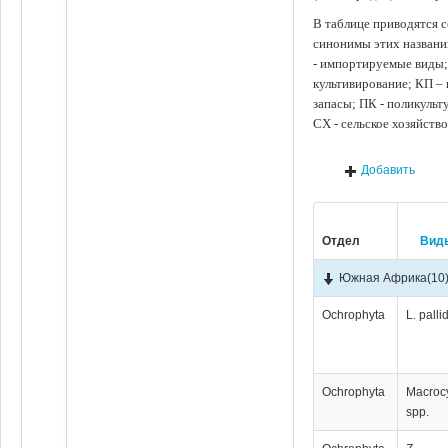
В таблице приводятся с
синонимы этих названи
- импортируемые виды;
культивирование; КП –
запасы; ПК - поликуль
СХ - сельское хозяйств
Добавить
Отдел
Вид
Южная Африка
(10
Ochrophyta
L. palli
Ochrophyta
Мacrocy
spp.