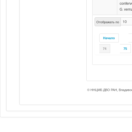
conferv
G. verr
Отображать по
Начало
74
75
© ННЦМБ ДВО РАН, Владивос