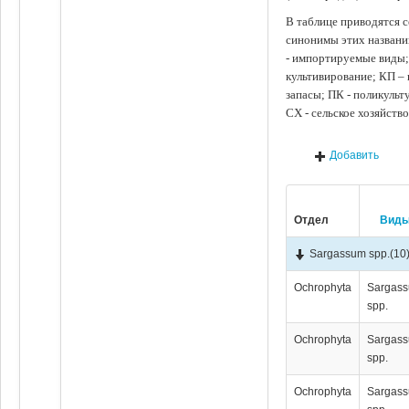
В таблице приводятся с
синонимы этих названи
- импортируемые виды;
культивирование; КП –
запасы; ПК - поликуль
СХ - сельское хозяйств
Добавить
Отдел
Вид
Sargassum spp.
(10
Ochrophyta
Sargas
spp.
Ochrophyta
Sargas
spp.
Ochrophyta
Sargas