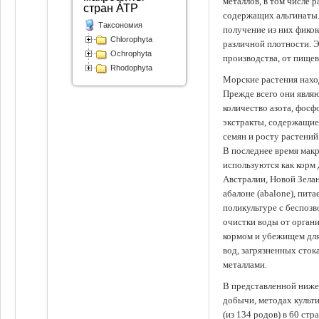
металлов, в том числе 
стран АТР
содержащих альгинаты.
Таксономия
получение из них фико
Chlorophyta
различной плотности. 
Ochrophyta
производства, от пище
Rhodophyta
Морские растения наход
Прежде всего они явля
количество азота, фосф
экстракты, содержащи
семян и росту растений
В последнее время мак
используются как корм
Австралии, Новой Зелан
абалоне (abalone), пит
поликультуре с беспоз
очистки воды от органи
кормом и убежищем для
вод, загрязненных сто
металлами.
В представленной ниже
добычи, методах культ
(из 134 родов) в 60 стр