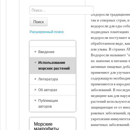
Водоросли традиционно
так и северных стран, 
Поиск
водоросли для еды соби
подводных плантациях 
Расширенный поиск
водоросли поступают на
обработанном виде, ка
или ульвы. В странах А
Введение
Водоросли называют "ов
их значение в питании 
Использование
активные пищевые доба
морских растений
применяют для улучшен
содержащую необходим
Литература
применяются в народно
заболеваний. В последн
Об авторах
медицине как для наруж
Публикации
растений используются 
авторов
защищающие ее от внеш
раковых заболеваний, 
укрепления иммунитета
Морские
кишечных заболеваний.
макрофиты