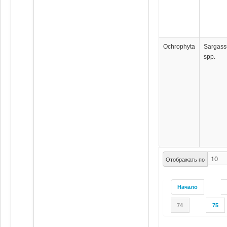
Ochrophyta
Sargas
spp.
Отображать по
Начало
74
75