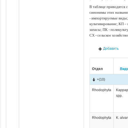
В таблице приводятся с
синонимы этих названи
- импортируемые виды;
культивирование; КП –
запасы; ПК - поликуль
СХ - сельское хозяйств
Добавить
Отдел
Вид
+
(10)
Rhodophyta
Kappap
spp.
Rhodophyta
K. alvar