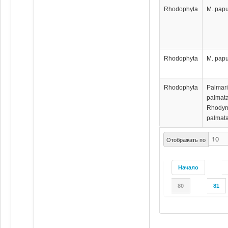
Rhodophyta
M. pap
Rhodophyta
M. pap
Rhodophyta
Palmar
palmata
Rhody
palmata
Отображать по
Начало
80
81