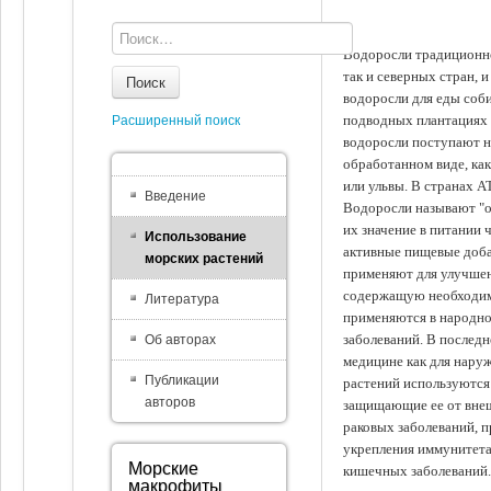
Водоросли традиционно
так и северных стран, 
Поиск
водоросли для еды соби
подводных плантациях 
Расширенный поиск
водоросли поступают на
обработанном виде, ка
или ульвы. В странах А
Введение
Водоросли называют "ов
их значение в питании 
Использование
активные пищевые доба
морских растений
применяют для улучшен
содержащую необходим
Литература
применяются в народно
заболеваний. В последн
Об авторах
медицине как для наруж
Публикации
растений используются 
авторов
защищающие ее от внеш
раковых заболеваний, 
укрепления иммунитета
Морские
кишечных заболеваний.
макрофиты