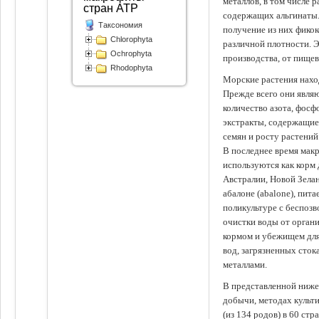
металлов, в том числе 
стран АТР
содержащих альгинаты.
Таксономия
получение из них фико
Chlorophyta
различной плотности. 
Ochrophyta
производства, от пище
Rhodophyta
Морские растения наход
Прежде всего они явля
количество азота, фосф
экстракты, содержащи
семян и росту растений
В последнее время мак
используются как корм
Австралии, Новой Зелан
абалоне (abalone), пит
поликультуре с беспоз
очистки воды от органи
кормом и убежищем для
вод, загрязненных сто
металлами.
В представленной ниже
добычи, методах культ
(из 134 родов) в 60 стр