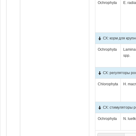
Ochrophyta
E. radia
СХ: корм для крупн
Ochrophyta
Lamina
spp.
СХ: регуляторы ро
Chlorophyta
H. mac
СХ: стимуляторы р
Ochrophyta
N. luet