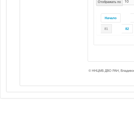
Отображать по
Начало
81
82
© ННЦМБ ДВО РАН, Владивос