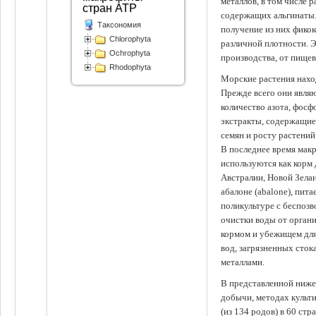
металлов, в том числе 
стран АТР
содержащих альгинаты.
Таксономия
получение из них фико
Chlorophyta
различной плотности. 
Ochrophyta
производства, от пище
Rhodophyta
Морские растения наход
Прежде всего они явля
количество азота, фосф
экстракты, содержащи
семян и росту растений
В последнее время мак
используются как корм
Австралии, Новой Зелан
абалоне (abalone), пит
поликультуре с беспоз
очистки воды от органи
кормом и убежищем для
вод, загрязненных сто
металлами.
В представленной ниже
добычи, методах культ
(из 134 родов) в 60 стр