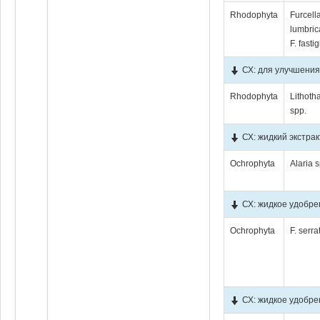
Rhodophyta
Furcell
lumbrica
F. fastig
СХ: для улучшения
Rhodophyta
Lithot
spp.
СХ: жидкий экстрак
Ochrophyta
Alaria 
СХ: жидкое удобрен
Ochrophyta
F. serra
СХ: жидкое удобре