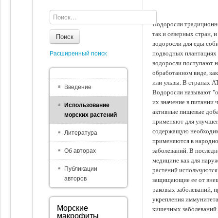
Водоросли традиционно
так и северных стран, 
Поиск
водоросли для еды соби
подводных плантациях 
Расширенный поиск
водоросли поступают на
обработанном виде, ка
или ульвы. В странах А
Введение
Водоросли называют "ов
их значение в питании 
Использование
активные пищевые доба
морских растений
применяют для улучшен
содержащую необходим
Литература
применяются в народно
заболеваний. В последн
Об авторах
медицине как для наруж
Публикации
растений используются 
авторов
защищающие ее от внеш
раковых заболеваний, 
укрепления иммунитета
Морские
кишечных заболеваний.
макрофиты