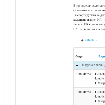
В таблице приводятся с
синонимы этих названи
- импортируемые виды;
культивирование; КП –
запасы; ПК - поликуль
СХ - сельское хозяйств
Добавить
Отдел
Вид
ПФ: фурцеллярин
(
Rhodophyta
Furcell
lumbrica
F. fastig
Rhodophyta
Furcell
lumbrica
F. fastig