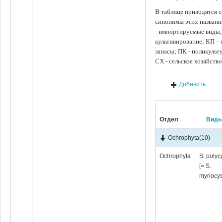
В таблице приводятся с
синонимы этих названи
- импортируемые виды;
культивирование; КП –
запасы; ПК - поликуль
СХ - сельское хозяйств
Добавить
Отдел
Вид
Ochrophyta
(10)
Ochrophyta
S. poly
[= S.
myriocy