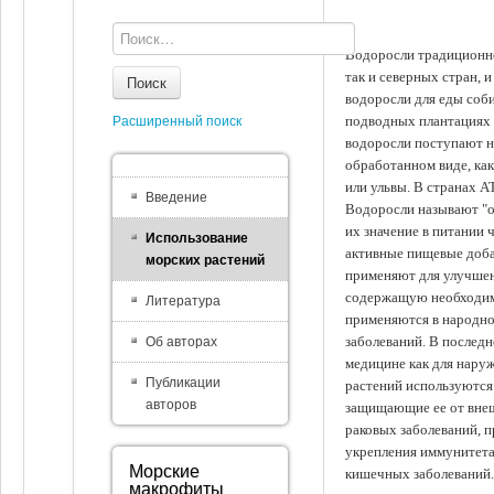
Водоросли традиционно
так и северных стран, 
Поиск
водоросли для еды соби
подводных плантациях 
Расширенный поиск
водоросли поступают на
обработанном виде, ка
или ульвы. В странах А
Введение
Водоросли называют "ов
их значение в питании 
Использование
активные пищевые доба
морских растений
применяют для улучшен
содержащую необходим
Литература
применяются в народно
заболеваний. В последн
Об авторах
медицине как для наруж
Публикации
растений используются 
авторов
защищающие ее от внеш
раковых заболеваний, 
укрепления иммунитета
Морские
кишечных заболеваний.
макрофиты