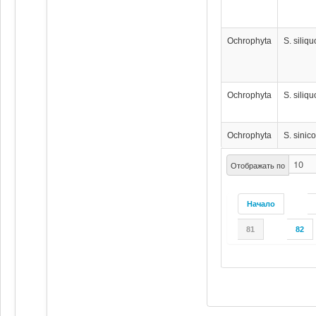
Ochrophyta
S. siliq
Ochrophyta
S. siliq
Ochrophyta
S. sinico
Отображать по
Начало
81
82