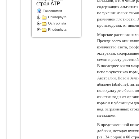
металлов, в том числе 
стран АТР
содержащих альгинаты.
Таксономия
получение из них фико
Chlorophyta
различной плотности. 
Ochrophyta
производства, от пище
Rhodophyta
Морские растения наход
Прежде всего они явля
количество азота, фосф
экстракты, содержащи
семян и росту растений
В последнее время мак
используются как корм
Австралии, Новой Зелан
абалоне (abalone), пит
поликультуре с беспоз
очистки воды от органи
кормом и убежищем для
вод, загрязненных сто
металлами.
В представленной ниже
добычи, методах культ
(из 134 родов) в 60 стр