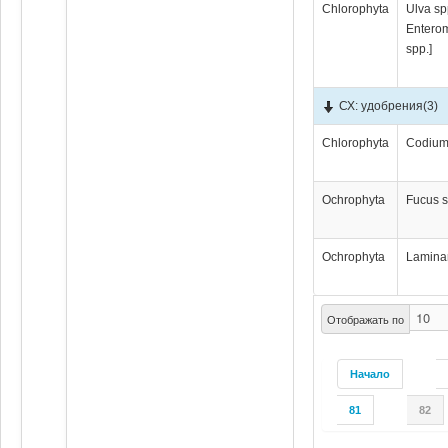
Chlorophyta
Ulva sp
Entero
spp.]
СХ: удобрения
(3)
Chlorophyta
Codium
Ochrophyta
Fucus s
Ochrophyta
Laminar
Отображать по
Начало
81
82