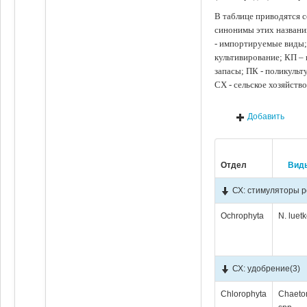
В таблице приводятся с
синонимы этих названи
- импортируемые виды;
культивирование; КП –
запасы; ПК - поликуль
СХ - сельское хозяйств
Добавить
Отдел
Вид
СХ: стимуляторы р
Ochrophyta
N. luet
СХ: удобрение
(3)
Chlorophyta
Chaeto