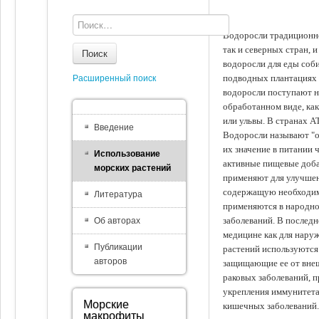
Водоросли традиционно
так и северных стран, 
Поиск
водоросли для еды соби
подводных плантациях 
Расширенный поиск
водоросли поступают на
обработанном виде, ка
или ульвы. В странах А
Введение
Водоросли называют "ов
их значение в питании 
Использование
активные пищевые доба
морских растений
применяют для улучшен
содержащую необходим
Литература
применяются в народно
заболеваний. В последн
Об авторах
медицине как для наруж
Публикации
растений используются 
авторов
защищающие ее от внеш
раковых заболеваний, 
укрепления иммунитета
Морские
кишечных заболеваний.
макрофиты