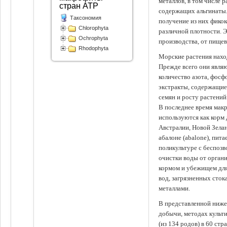
металлов, в том числе 
стран АТР
содержащих альгинаты.
Таксономия
получение из них фико
Chlorophyta
различной плотности. 
Ochrophyta
производства, от пище
Rhodophyta
Морские растения наход
Прежде всего они явля
количество азота, фосф
экстракты, содержащи
семян и росту растений
В последнее время мак
используются как корм
Австралии, Новой Зелан
абалоне (abalone), пит
поликультуре с беспоз
очистки воды от органи
кормом и убежищем для
вод, загрязненных сто
металлами.
В представленной ниже
добычи, методах культ
(из 134 родов) в 60 стр