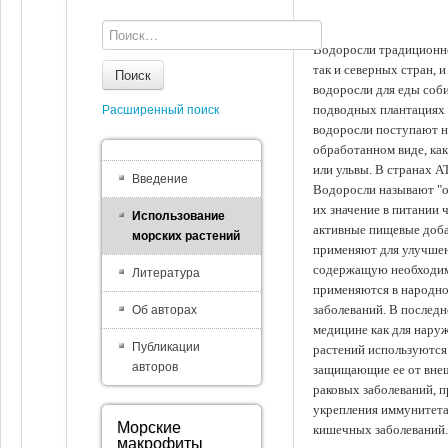
Водоросли традиционно
так и северных стран, 
Поиск
водоросли для еды соби
подводных плантациях 
Расширенный поиск
водоросли поступают на
обработанном виде, ка
или ульвы. В странах А
Введение
Водоросли называют "ов
их значение в питании 
Использование
активные пищевые доба
морских растений
применяют для улучшен
содержащую необходим
Литература
применяются в народно
заболеваний. В последн
Об авторах
медицине как для наруж
Публикации
растений используются 
авторов
защищающие ее от внеш
раковых заболеваний, 
укрепления иммунитета
Морские
кишечных заболеваний.
макрофиты