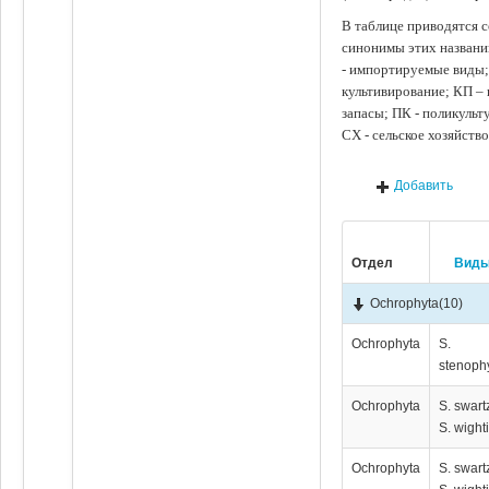
В таблице приводятся с
синонимы этих названи
- импортируемые виды;
культивирование; КП –
запасы; ПК - поликуль
СХ - сельское хозяйств
Добавить
Отдел
Вид
Ochrophyta
(10)
Ochrophyta
S.
stenoph
Ochrophyta
S. swartz
S. wighti
Ochrophyta
S. swartz