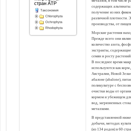
металлов, в том числе 
стран АТР
содержащих альгинаты.
Таксономия
получение из них фико
Chlorophyta
различной плотности. 
Ochrophyta
производства, от пище
Rhodophyta
Морские растения наход
Прежде всего они явля
количество азота, фосф
экстракты, содержащи
семян и росту растений
В последнее время мак
используются как корм
Австралии, Новой Зелан
абалоне (abalone), пит
поликультуре с беспоз
очистки воды от органи
кормом и убежищем для
вод, загрязненных сто
металлами.
В представленной ниже
добычи, методах культ
(из 134 родов) в 60 стр