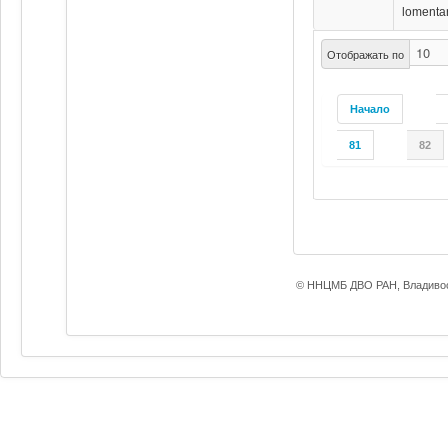
lomenta
Отображать по
Начало
81
82
© ННЦМБ ДВО РАН, Владивос