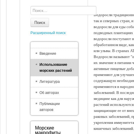
Водоросли традиционно
так и северных стран, 
Поиск
водоросли для еды соби
подводных плантациях 
Расширенный поиск
водоросли поступают на
обработанном виде, ка
или ульвы. В странах А
Введение
Водоросли называют "ов
их значение в питании 
Использование
активные пищевые доба
морских растений
применяют для улучшен
содержащую необходим
Литература
применяются в народно
заболеваний. В последн
Об авторах
медицине как для наруж
Публикации
растений используются 
авторов
защищающие ее от внеш
раковых заболеваний, 
укрепления иммунитета
Морские
кишечных заболеваний.
макрофиты