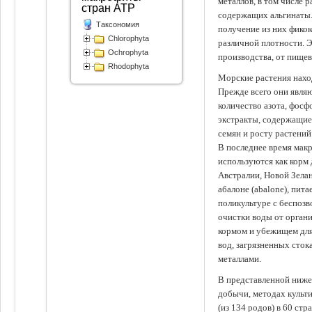
металлов, в том числе 
стран АТР
содержащих альгинаты.
Таксономия
получение из них фико
Chlorophyta
различной плотности. 
Ochrophyta
производства, от пище
Rhodophyta
Морские растения наход
Прежде всего они явля
количество азота, фосф
экстракты, содержащи
семян и росту растений
В последнее время мак
используются как корм
Австралии, Новой Зелан
абалоне (abalone), пит
поликультуре с беспоз
очистки воды от органи
кормом и убежищем для
вод, загрязненных сто
металлами.
В представленной ниже
добычи, методах культ
(из 134 родов) в 60 стр