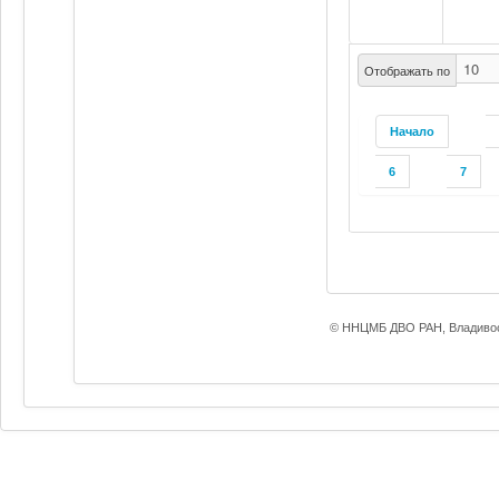
Отображать по
Начало
6
7
© ННЦМБ ДВО РАН, Владивос