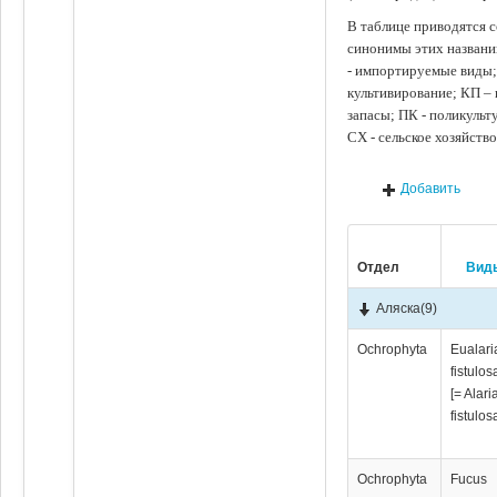
В таблице приводятся с
синонимы этих названи
- импортируемые виды;
культивирование; КП –
запасы; ПК - поликуль
СХ - сельское хозяйств
Добавить
Отдел
Вид
Аляска
(9)
Ochrophyta
Eualari
fistulos
[= Alari
fistulos
Ochrophyta
Fucus