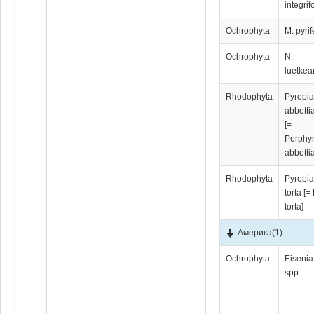
integrif
Ochrophyta
M. pyrif
Ochrophyta
N.
luetke
Rhodophyta
Pyropi
abbotti
[=
Porphy
abbotti
Rhodophyta
Pyropi
torta [= 
torta]
Америка
(1)
Ochrophyta
Eisenia
spp.