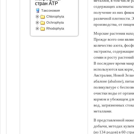
металлов, в том числе 
стран АТР
содержащих альгинаты.
Таксономия
получение из них фико
Chlorophyta
различной плотности. 
Ochrophyta
производства, от пище
Rhodophyta
Морские растения наход
Прежде всего они явля
количество азота, фосф
экстракты, содержащи
семян и росту растений
В последнее время мак
используются как корм
Австралии, Новой Зелан
абалоне (abalone), пит
поликультуре с беспоз
очистки воды от органи
кормом и убежищем для
вод, загрязненных сто
металлами.
В представленной ниже
добычи, методах культ
(из 134 родов) в 60 стр