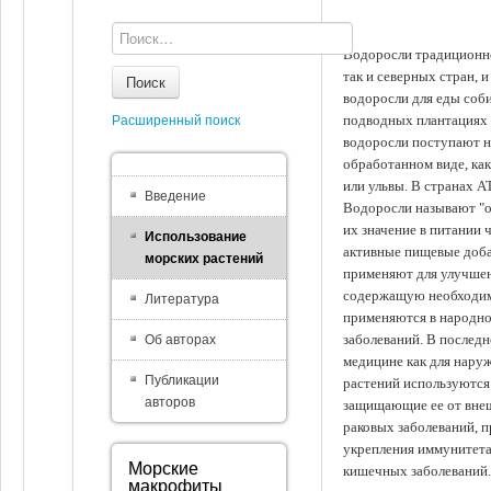
Водоросли традиционно
так и северных стран, 
Поиск
водоросли для еды соби
подводных плантациях 
Расширенный поиск
водоросли поступают на
обработанном виде, ка
или ульвы. В странах А
Введение
Водоросли называют "ов
их значение в питании 
Использование
активные пищевые доба
морских растений
применяют для улучшен
содержащую необходим
Литература
применяются в народно
заболеваний. В последн
Об авторах
медицине как для наруж
Публикации
растений используются 
авторов
защищающие ее от внеш
раковых заболеваний, 
укрепления иммунитета
Морские
кишечных заболеваний.
макрофиты