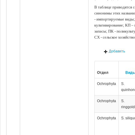
В таблице приводятся с
синонимы этих названи
- импортируемые виды;
культивирование; КП –
запасы; ПК - поликуль
СХ - сельское хозяйств
Добавить
Отдел
Вид
Ochrophyta
S.
quinhon
Ochrophyta
S.
ringgol
Ochrophyta
S. siliq