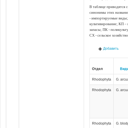
В таблице приводятся с
синонимы этих названи
- импортируемые виды;
культивирование; КП –
запасы; ПК - поликуль
СХ - сельское хозяйств
Добавить
Отдел
Вид
Rhodophyta
G. arcu
Rhodophyta
G. arcu
Rhodophyta
G. blodg