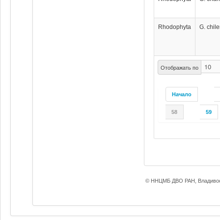
Rhodophyta
G. chil
Отображать по
Начало
58
59
© ННЦМБ ДВО РАН, Владивос