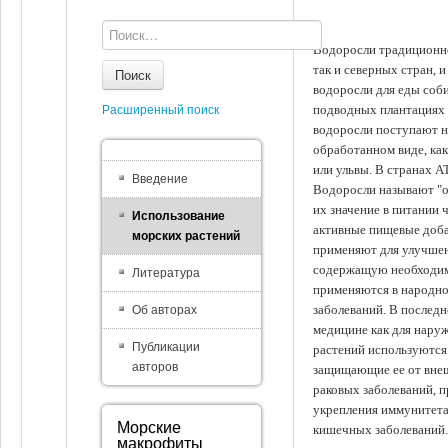
Водоросли традиционно
так и северных стран, 
Поиск
водоросли для еды соби
подводных плантациях 
Расширенный поиск
водоросли поступают на
обработанном виде, ка
или ульвы. В странах А
Введение
Водоросли называют "ов
их значение в питании 
Использование
активные пищевые доба
морских растений
применяют для улучшен
содержащую необходим
Литература
применяются в народно
заболеваний. В последн
Об авторах
медицине как для наруж
Публикации
растений используются 
авторов
защищающие ее от внеш
раковых заболеваний, 
укрепления иммунитета
Морские
кишечных заболеваний.
макрофиты