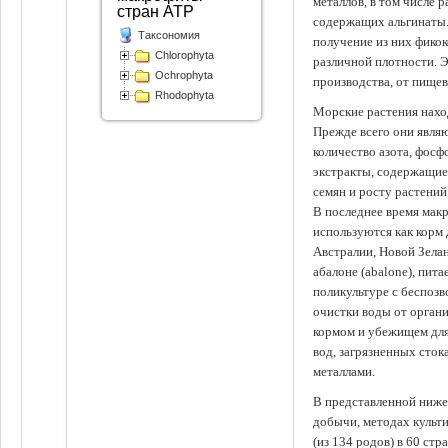
металлов, в том числе 
стран АТР
содержащих альгинаты.
Таксономия
получение из них фико
Chlorophyta
различной плотности. 
Ochrophyta
производства, от пище
Rhodophyta
Морские растения наход
Прежде всего они явля
количество азота, фосф
экстракты, содержащи
семян и росту растений
В последнее время мак
используются как корм
Австралии, Новой Зелан
абалоне (abalone), пит
поликультуре с беспоз
очистки воды от органи
кормом и убежищем для
вод, загрязненных сто
металлами.
В представленной ниже
добычи, методах культ
(из 134 родов) в 60 стр