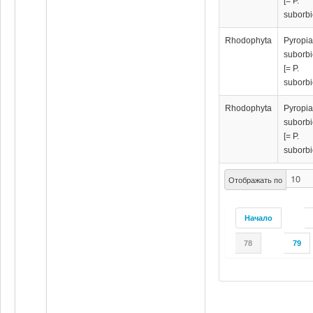
[= P.
suborbi
Rhodophyta
Pyropi
suborbi
[= P.
suborbi
Rhodophyta
Pyropi
suborbi
[= P.
suborbi
Отображать по
Начало
78
79