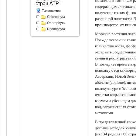
металлов, в том числе 
стран АТР
содержащих альгинаты.
Таксономия
получение из них фико
Chlorophyta
различной плотности. 
Ochrophyta
производства, от пище
Rhodophyta
Морские растения наход
Прежде всего они явля
количество азота, фосф
экстракты, содержащи
семян и росту растений
В последнее время мак
используются как корм
Австралии, Новой Зелан
абалоне (abalone), пит
поликультуре с беспоз
очистки воды от органи
кормом и убежищем для
вод, загрязненных сто
металлами.
В представленной ниже
добычи, методах культ
(из 134 родов) в 60 стр