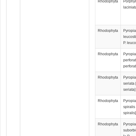
Rhodophyta
Porphy
laciniat
Rhodophyta
Pyropi
leucosti
P. leuco
Rhodophyta
Pyropi
perforat
perforat
Rhodophyta
Pyropi
seriata 
seriata]
Rhodophyta
Pyropi
spiralis 
spiralis
Rhodophyta
Pyropi
suborbi