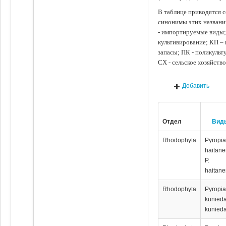
В таблице приводятся с
синонимы этих названи
- импортируемые виды;
культивирование; КП –
запасы; ПК - поликуль
СХ - сельское хозяйств
Добавить
Отдел
Вид
Rhodophyta
Pyropi
haitane
P.
haitane
Rhodophyta
Pyropi
kunieda
kunied