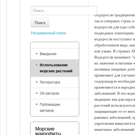
Водоросли традиционно
так и северных стран, 
Поиск
водоросли для еды соби
подводных плантациях 
Расширенный поиск
водоросли поступают на
обработанном виде, ка
или ульвы. В странах А
Введение
Водоросли называют "ов
их значение в питании 
Использование
активные пищевые доба
морских растений
применяют для улучшен
содержащую необходим
Литература
применяются в народно
заболеваний. В последн
Об авторах
медицине как для наруж
Публикации
растений используются 
авторов
защищающие ее от внеш
раковых заболеваний, 
укрепления иммунитета
Морские
кишечных заболеваний.
макрофиты