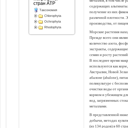
металлов, в том числе 
стран АТР
содержащих альгинаты.
Таксономия
получение из них фико
Chlorophyta
различной плотности. 
Ochrophyta
производства, от пище
Rhodophyta
Морские растения наход
Прежде всего они явля
количество азота, фосф
экстракты, содержащи
семян и росту растений
В последнее время мак
используются как корм
Австралии, Новой Зелан
абалоне (abalone), пит
поликультуре с беспоз
очистки воды от органи
кормом и убежищем для
вод, загрязненных сто
металлами.
В представленной ниже
добычи, методах культ
(из 134 родов) в 60 стр