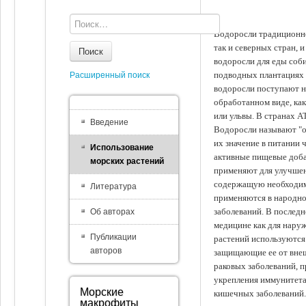
Водоросли традиционно
так и северных стран, 
Поиск
водоросли для еды соби
подводных плантациях 
Расширенный поиск
водоросли поступают на
обработанном виде, ка
или ульвы. В странах А
Введение
Водоросли называют "ов
их значение в питании 
Использование
активные пищевые доба
морских растений
применяют для улучшен
содержащую необходим
Литература
применяются в народно
заболеваний. В последн
Об авторах
медицине как для наруж
Публикации
растений используются 
авторов
защищающие ее от внеш
раковых заболеваний, 
укрепления иммунитета
Морские
кишечных заболеваний.
макрофиты