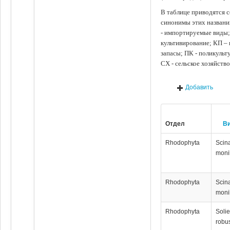
В таблице приводятся с
синонимы этих названи
- импортируемые виды;
культивирование; КП –
запасы; ПК - поликуль
СХ - сельское хозяйств
Добавить
Отдел
В
Rhodophyta
Scin
monil
Rhodophyta
Scin
monil
Rhodophyta
Solie
robu