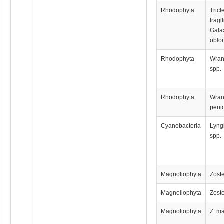
Rhodophyta
Tric
fragil
Gala
oblo
Rhodophyta
Wran
spp.
Rhodophyta
Wran
penic
Cyanobacteria
Lyng
spp.
Magnoliophyta
Zoste
Magnoliophyta
Zoste
Magnoliophyta
Z. m