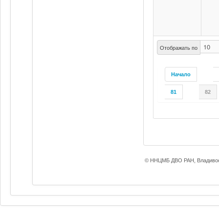
Отображать по
Начало
81
82
© ННЦМБ ДВО РАН, Владивос