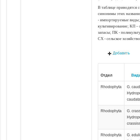
В таблице приводятся с
синонимы этих названи
- импортируемые виды;
культивирование; КП –
запасы; ПК - поликуль
СХ - сельское хозяйств
Добавить
Отдел
Вид
Rhodophyta
G. caud
Hydrop
caudata
Rhodophyta
G. cras
Hydrop
crassis
Rhodophyta
G. eduli