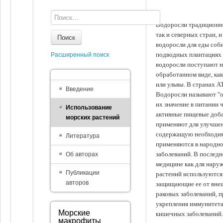
Водоросли традиционно
так и северных стран, 
Поиск
водоросли для еды соби
подводных плантациях 
Расширенный поиск
водоросли поступают на
обработанном виде, ка
или ульвы. В странах А
Введение
Водоросли называют "ов
их значение в питании 
Использование
активные пищевые доба
морских растений
применяют для улучшен
содержащую необходим
Литература
применяются в народно
заболеваний. В последн
Об авторах
медицине как для наруж
Публикации
растений используются 
авторов
защищающие ее от внеш
раковых заболеваний, 
укрепления иммунитета
Морские
кишечных заболеваний.
макрофиты