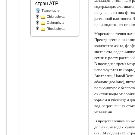
металлов, в том числе 
стран АТР
содержащих альгинаты.
Таксономия
получение из них фико
Chlorophyta
различной плотности. 
Ochrophyta
производства, от пище
Rhodophyta
Морские растения наход
Прежде всего они явля
количество азота, фосф
экстракты, содержащи
семян и росту растений
В последнее время мак
используются как корм
Австралии, Новой Зелан
абалоне (abalone), пит
поликультуре с беспоз
очистки воды от органи
кормом и убежищем для
вод, загрязненных сто
металлами.
В представленной ниже
добычи, методах культ
(из 134 родов) в 60 стр