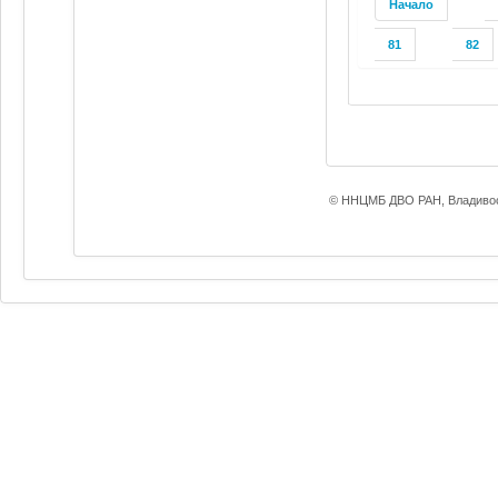
Начало
81
82
© ННЦМБ ДВО РАН, Владивос