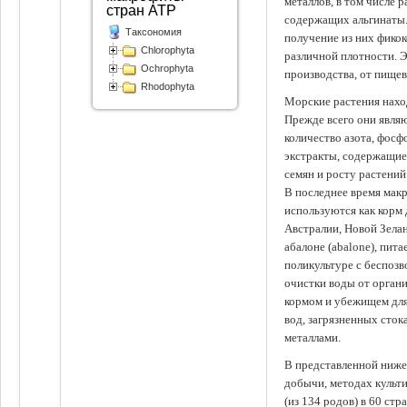
металлов, в том числе 
стран АТР
содержащих альгинаты.
Таксономия
получение из них фико
Chlorophyta
различной плотности. 
Ochrophyta
производства, от пище
Rhodophyta
Морские растения наход
Прежде всего они явля
количество азота, фосф
экстракты, содержащи
семян и росту растений
В последнее время мак
используются как корм
Австралии, Новой Зелан
абалоне (abalone), пит
поликультуре с беспоз
очистки воды от органи
кормом и убежищем для
вод, загрязненных сто
металлами.
В представленной ниже
добычи, методах культ
(из 134 родов) в 60 стр