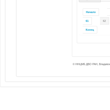
Начало
61
62
Конец
© ННЦМБ ДВО РАН, Владивос