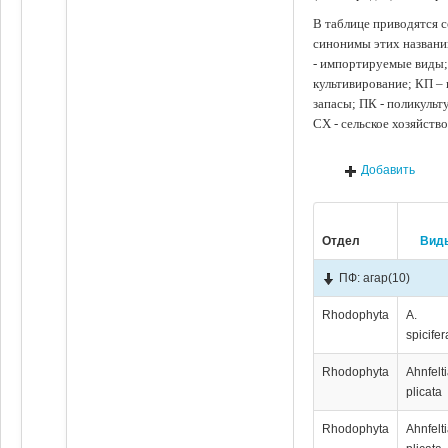
В таблице приводятся с
синонимы этих названи
- импортируемые виды;
культивирование; КП –
запасы; ПК - поликуль
СХ - сельское хозяйств
Добавить
Отдел
Вид
ПФ: агар
(10)
Rhodophyta
A.
spicifer
Rhodophyta
Ahnfelt
plicata
Rhodophyta
Ahnfelt