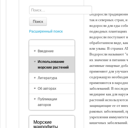
Водоросли традиционно
так и северных стран, 
Поиск
водоросли для еды соби
подводных плантациях 
Расширенный поиск
водоросли поступают на
обработанном виде, ка
или ульвы. В странах А
Введение
Водоросли называют "ов
их значение в питании 
Использование
активные пищевые доба
морских растений
применяют для улучшен
содержащую необходим
Литература
применяются в народно
заболеваний. В последн
Об авторах
медицине как для наруж
Публикации
растений используются 
авторов
защищающие ее от внеш
раковых заболеваний, 
укрепления иммунитета
Морские
кишечных заболеваний.
макрофиты