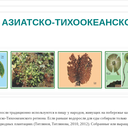
 АЗИАТСКО-ТИХООКЕАНСК
осли традиционно используются в пищу у народов, живущих на побережье как
ско-Тихоокеанского региона. Если раньше водоросли для еды собирали только 
дводных плантациях (Tитлянов, Титлянова, 2010, 2012). Собранные или выра