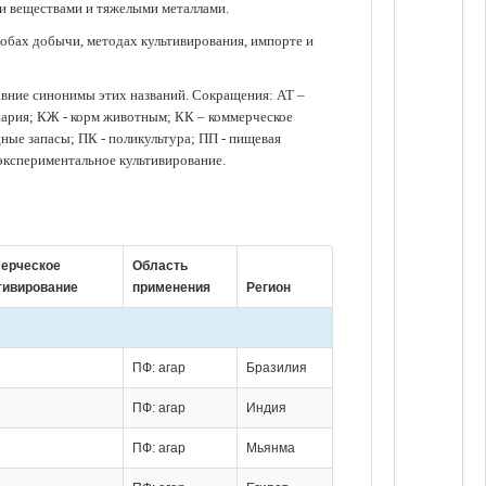
ми веществами и тяжелыми металлами.
обах добычи, методах культивирования, импорте и
авние синонимы этих названий. Сокращения: АТ –
нария; КЖ - корм животным; КК – коммерческое
ые запасы; ПК - поликультура; ПП - пищевая
 экспериментальное культивирование.
ерческое
Область
тивирование
применения
Регион
ПФ: агар
Бразилия
ПФ: агар
Индия
ПФ: агар
Мьянма