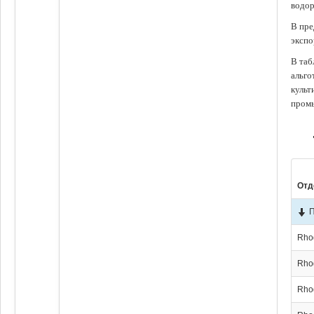
водор
В пре
экспо
В таб
альго
культ
промы
Отд
П
Rho
Rho
Rho