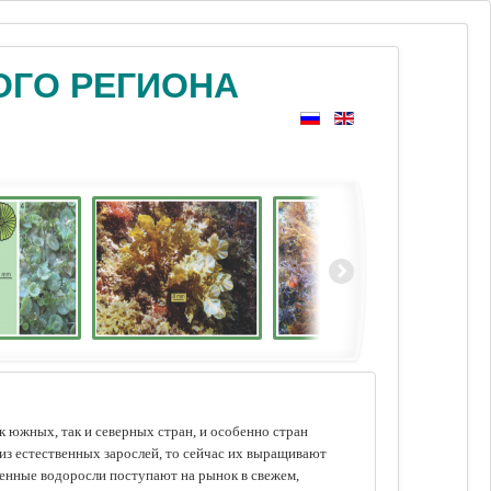
ОГО РЕГИОНА
 южных, так и северных стран, и особенно стран
из естественных зарослей, то сейчас их выращивают
щенные водоросли поступают на рынок в свежем,