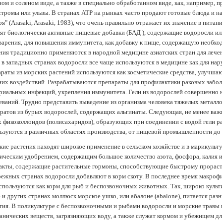
ом и соленом виде, а также в специально обработанном виде, как, например, 
тромы или ульвы. В странах АТР на рынках часто продают готовые блюда и н
ря" (Arasaki, Arasaki, 1983), что очень правильно отражает их значение в пит
ят биологически активные пищевые добавки (БАД ), содержащие водоросли и
арения, для повышения иммунитета, как добавку к пище, содержащую необх
ния традиционно применяются в народной медицине азиатских стран для лечен
 в западных странах водоросли все чаще используются в медицине как для нар
раты из морских растений используются как косметические средства, улучша
их воздействий. Разрабатываются препараты для профилактики раковых забол
риальных инфекций, укрепления иммунитета. Гели из водорослей совершенно
еваний. Трудно представить выведение из организма человека тяжелых металло
ратов из бурых водорослей, содержащих альгинаты. Следующая, не менее важн
х фикоколлоидов (полисахаридов), образующих при соединении с водой гели 
ьзуются в различных областях производства, от пищевой промышленности до
ие растения находят широкое применение в сельском хозяйстве и в марикульт
ическим удобрением, содержащим большое количество азота, фосфора, калия и
акты, содержащие растительные гормоны, способствующие быстрому прораст
ежных странах водоросли добавляют в корм скоту. В последнее время макроф
спользуются как корм для рыб и беспозвоночных животных. Так, широко культ
 и других странах моллюск морское ушко, или абалоне (abalone), питается ра
тия. В поликультуре с беспозвоночными и рыбами водоросли и морские травы
анических веществ, загрязняющих воду, а также служат кормом и убежищем 