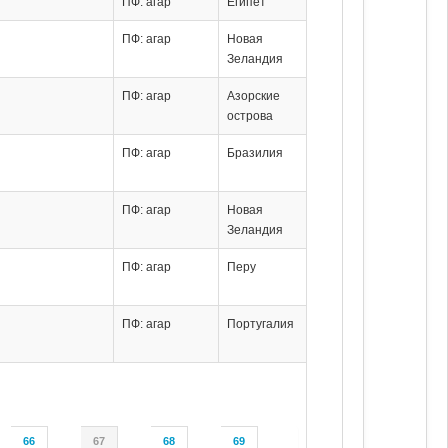
ПФ: агар
Египет
ПФ: агар
Новая
Зеландия
ПФ: агар
Азорские
острова
ПФ: агар
Бразилия
ПФ: агар
Новая
Зеландия
ПФ: агар
Перу
ПФ: агар
Португалия
66
67
68
69