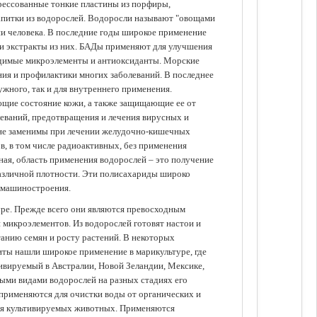
прессованные тонкие пластины из порфиры,
апитки из водорослей. Водоросли называют "овощами
ании человека. В последние годы широкое применение
ли экстракты из них. БАДы применяют для улучшения
одимые микроэлементы и антиоксиданты. Морские
ия и профилактики многих заболеваний. В последнее
ужного, так и для внутреннего применения.
ющие состояние кожи, а также защищающие ее от
еваний, предотвращения и лечения вирусных и
 не заменимы при лечении желудочно-кишечных
в, в том числе радиоактивных, без применения
ая, область применения водорослей – это получение
различной плотности. Эти полисахариды широко
 машиностроения.
уре. Прежде всего они являются превосходным
 микроэлементов. Из водорослей готовят настои и
анию семян и росту растений. В некоторых
иты нашли широкое применение в марикультуре, где
ивируемый в Австралии, Новой Зеландии, Мексике,
зными видами водорослей на разных стадиях его
 применяются для очистки воды от органических и
для культивируемых животных. Применяются