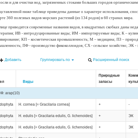
осли и для очистки вод, загрязненных стоками больших городов органически
дставленной ниже таблице приведены данные о характере использования, спос
рте 360 полезных видов морских растений (из 134 родов) в 60 странах мира.
лице приводятся современные названия видов, в квадратных скобках даны нед
терапия; ИВ - интродуцированные виды; ИМ - импортируемые виды; К – кули
ивирование; КП – косметическая промышленность; М – медицина; ПЗ – природн
шленность; ПФ - производство фикоколлоидов; СХ - сельское хозяйство; ЭК -
Добавить
Группировать по
Расширенный поиск
Природные
Комм
ел
Виды
запасы
куль
Ф: агар
(10)
dophyta
H. cornea [= Gracilaria cornea]
+
-
dophyta
H. edulis [= Gracilaria edulis, G. lichenoides]
+
ЭК
dophyta
H. edulis [= Gracilaria edulis, G. lichenoides]
+
ЭК