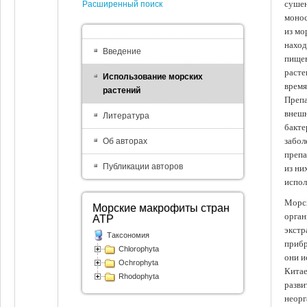
сушен
Расширенный поиск
монос
из мо
наход
Введение
пищев
расте
Использование морских
время
растений
Препа
внешн
Литература
бакте
забол
Об авторах
препа
Публикации авторов
из ни
испол
Морск
Морские макрофиты стран
орган
АТР
экстр
Таксономия
прибр
Chlorophyta
они и
Ochrophyta
Китае
Rhodophyta
разви
неорг