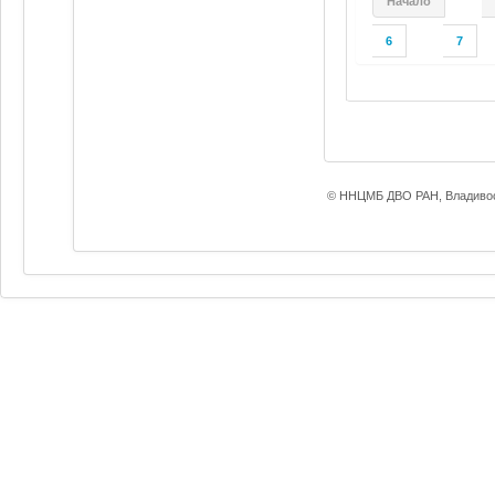
Начало
6
7
© ННЦМБ ДВО РАН, Владивос