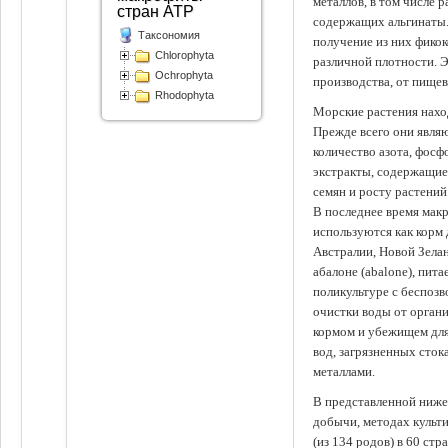
металлов, в том числе 
стран АТР
содержащих альгинаты.
Таксономия
получение из них фико
Chlorophyta
различной плотности. 
Ochrophyta
производства, от пище
Rhodophyta
Морские растения наход
Прежде всего они явля
количество азота, фосф
экстракты, содержащи
семян и росту растений
В последнее время мак
используются как корм
Австралии, Новой Зелан
абалоне (abalone), пит
поликультуре с беспоз
очистки воды от органи
кормом и убежищем для
вод, загрязненных сто
металлами.
В представленной ниже
добычи, методах культ
(из 134 родов) в 60 стр