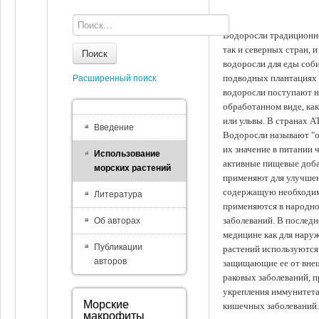
Водоросли традиционно
так и северных стран, 
Поиск
водоросли для еды соби
подводных плантациях 
Расширенный поиск
водоросли поступают на
обработанном виде, ка
или ульвы. В странах А
Введение
Водоросли называют "ов
их значение в питании 
Использование
активные пищевые доба
морских растений
применяют для улучшен
содержащую необходим
Литература
применяются в народно
заболеваний. В последн
Об авторах
медицине как для наруж
Публикации
растений используются 
авторов
защищающие ее от внеш
раковых заболеваний, 
укрепления иммунитета
Морские
кишечных заболеваний.
макрофиты