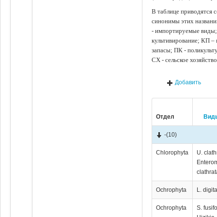
В таблице приводятся с
синонимы этих названи
- импортируемые виды;
культивирование; КП –
запасы; ПК - поликуль
СХ - сельское хозяйств
Добавить
Отдел
Вид
-
(10)
Chlorophyta
U. clath
Entero
clathrat
Ochrophyta
L. digit
Ochrophyta
S. fusif