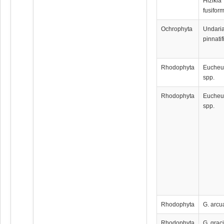
Hizikia
fusiform
Ochrophyta
Undari
pinnatif
Rhodophyta
Euche
spp.
Rhodophyta
Euche
spp.
Rhodophyta
G. arcu
Rhodophyta
G. graci