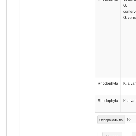
G.
conferv
G. verr
Rhodophyta
K. alvar
Rhodophyta
K. alvar
Отображать по