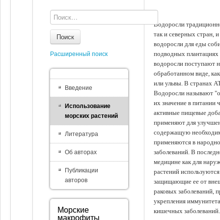
Водоросли традиционно
так и северных стран, 
Поиск
водоросли для еды соби
подводных плантациях 
Расширенный поиск
водоросли поступают на
обработанном виде, ка
или ульвы. В странах А
Введение
Водоросли называют "ов
их значение в питании 
Использование
активные пищевые доба
морских растений
применяют для улучшен
содержащую необходим
Литература
применяются в народно
заболеваний. В последн
Об авторах
медицине как для наруж
Публикации
растений используются 
авторов
защищающие ее от внеш
раковых заболеваний, 
укрепления иммунитета
Морские
кишечных заболеваний.
макрофиты