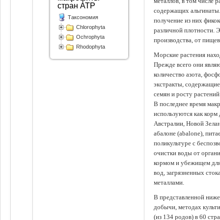
металлов, в том числе 
стран АТР
содержащих альгинаты.
Таксономия
получение из них фико
Chlorophyta
различной плотности. 
Ochrophyta
производства, от пище
Rhodophyta
Морские растения наход
Прежде всего они явля
количество азота, фосф
экстракты, содержащи
семян и росту растений
В последнее время мак
используются как корм
Австралии, Новой Зелан
абалоне (abalone), пит
поликультуре с беспоз
очистки воды от органи
кормом и убежищем для
вод, загрязненных сто
металлами.
В представленной ниже
добычи, методах культ
(из 134 родов) в 60 стр