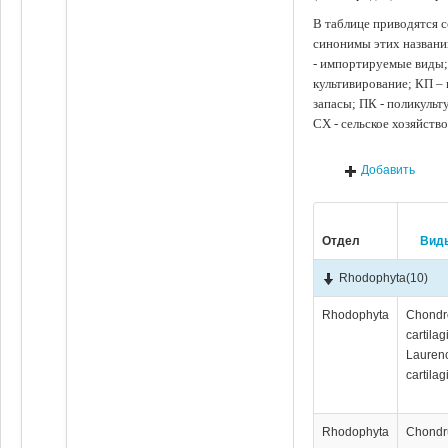
В таблице приводятся с
синонимы этих названи
- импортируемые виды;
культивирование; КП –
запасы; ПК - поликуль
СХ - сельское хозяйств
Добавить
Отдел
Вид
Rhodophyta
(10)
Rhodophyta
Chondr
cartilag
Lauren
cartilag
Rhodophyta
Chondr