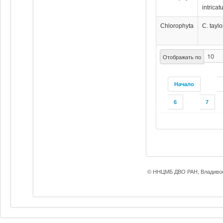
intrica
Chlorophyta
C. taylor
Отображать по
Начало
6
7
© ННЦМБ ДВО РАН, Владивос