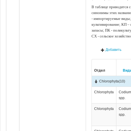
В таблице приводятся с
синонимы этих названи
- импортируемые виды;
культивирование; КП –
запасы; ПК - поликуль
СХ - сельское хозяйств
Добавить
Отдел
Вид
Chlorophyta
(10)
Chlorophyta
Codiu
spp.
Chlorophyta
Codiu
spp.