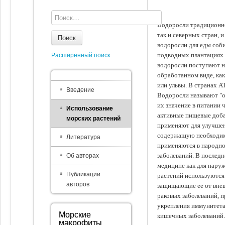
Водоросли традиционно
так и северных стран, 
Поиск
водоросли для еды соби
подводных плантациях 
Расширенный поиск
водоросли поступают на
обработанном виде, ка
или ульвы. В странах А
Введение
Водоросли называют "ов
их значение в питании 
Использование
активные пищевые доба
морских растений
применяют для улучшен
содержащую необходим
Литература
применяются в народно
заболеваний. В последн
Об авторах
медицине как для наруж
Публикации
растений используются 
авторов
защищающие ее от внеш
раковых заболеваний, 
укрепления иммунитета
Морские
кишечных заболеваний.
макрофиты