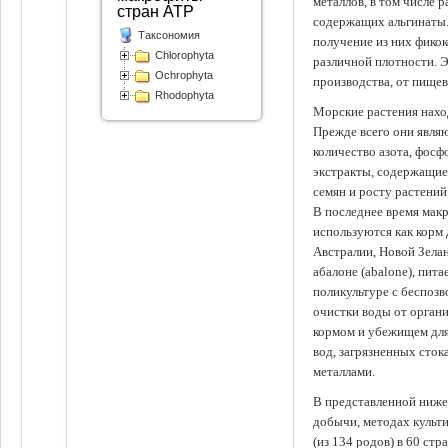
металлов, в том числе 
стран АТР
содержащих альгинаты.
Таксономия
получение из них фико
Chlorophyta
различной плотности. 
Ochrophyta
производства, от пище
Rhodophyta
Морские растения наход
Прежде всего они явля
количество азота, фосф
экстракты, содержащи
семян и росту растений
В последнее время мак
используются как корм
Австралии, Новой Зелан
абалоне (abalone), пит
поликультуре с беспоз
очистки воды от органи
кормом и убежищем для
вод, загрязненных сто
металлами.
В представленной ниже
добычи, методах культ
(из 134 родов) в 60 стр