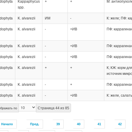
dophyta
Kappaphycus
+
+
М: антиопухол
spp.
dophyta
K. alvarezii
ИМ
-
К: желе; ПФ: к
dophyta
K. alvarezii
-
+ИВ
ПФ: каррагина
dophyta
K. alvarezii
-
+ИВ
ПФ: каррагина
dophyta
K. alvarezii
-
+ИВ
ПФ: каррагина
dophyta
K. alvarezii
+
+
К; КЖ: корм дл
источник микр
dophyta
K. alvarezii
-
+
ПФ: каррагина
dophyta
K. alvarezii
-
+ИВ
К: желе, салат
Страница 44 из 85
бражать по
Начало
Пред.
39
40
41
42