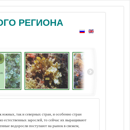
ОГО РЕГИОНА
 южных, так и северных стран, и особенно стран
из естественных зарослей, то сейчас их выращивают
щенные водоросли поступают на рынок в свежем,