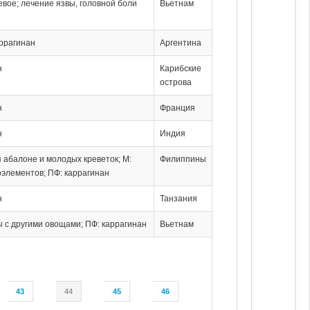
евое; лечение язвы, головной боли
Вьетнам
аррагинан
Аргентина
н
Карибские
острова
н
Франция
н
Индия
я абалоне и молодых креветок; М:
Филиппины
оэлементов; ПФ: каррагинан
н
Танзания
ы с другими овощами; ПФ: каррагинан
Вьетнам
43
44
45
46