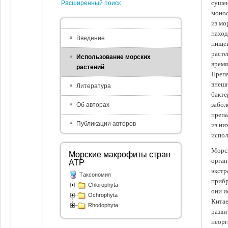
сушен
Расширенный поиск
монос
из мо
наход
Введение
пищев
расте
Использование морских
время
растений
Препа
внешн
Литература
бакте
забол
Об авторах
препа
Публикации авторов
из ни
испол
Морск
Морские макрофиты стран
орган
АТР
экстр
Таксономия
прибр
Chlorophyta
они и
Ochrophyta
Китае
Rhodophyta
разви
неорг