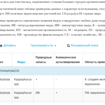
осли и для очистки вод, загрязненных стоками больших городов органически
дставленной ниже таблице приведены данные о характере использования, спос
рте 360 полезных видов морских растений (из 134 родов) в 60 странах мира.
лице приводятся современные названия видов, в квадратных скобках даны нед
терапия; ИВ - интродуцированные виды; ИМ - импортируемые виды; К – кули
ивирование; КП – косметическая промышленность; М – медицина; ПЗ – природн
шленность; ПФ - производство фикоколлоидов; СХ - сельское хозяйство; ЭК -
Добавить
Группировать по
Расширенный поиск
Природные
Коммерческое
ел
Виды
запасы
культивирование
Область прим
hodophyta
(10)
dophyta
Kappaphycus
+
-
К: сладкие жел
spp.
каррагинан
dophyta
Kappaphycus
ИВ
+
ПФ: каррагина
spp.