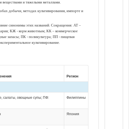
ми веществами и тяжелыми металлами.
обах добычи, методах культивирования, импорте и
авние синонимы этих названий. Сокращения: АТ –
нария; КЖ - корм животным; КК – коммерческое
ые запасы; ПК - поликультура; ПП - пищевая
 экспериментальное культивирование.
енения
Регион
е, салаты, овощные супы; ПФ:
Филиппины
н
Япония