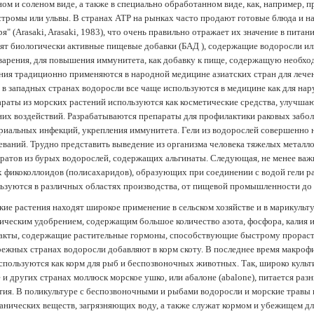
ом и соленом виде, а также в специально обработанном виде, как, например, 
тромы или ульвы. В странах АТР на рынках часто продают готовые блюда и н
ря" (Arasaki, Arasaki, 1983), что очень правильно отражает их значение в пит
ят биологически активные пищевые добавки (БАД ), содержащие водоросли и
арения, для повышения иммунитета, как добавку к пище, содержащую необх
ния традиционно применяются в народной медицине азиатских стран для лечен
 в западных странах водоросли все чаще используются в медицине как для нар
раты из морских растений используются как косметические средства, улучша
их воздействий. Разрабатываются препараты для профилактики раковых забол
риальных инфекций, укрепления иммунитета. Гели из водорослей совершенно
еваний. Трудно представить выведение из организма человека тяжелых металло
ратов из бурых водорослей, содержащих альгинаты. Следующая, не менее важн
х фикоколлоидов (полисахаридов), образующих при соединении с водой гели 
ьзуются в различных областях производства, от пищевой промышленности до
ие растения находят широкое применение в сельском хозяйстве и в марикульт
ическим удобрением, содержащим большое количество азота, фосфора, калия и
акты, содержащие растительные гормоны, способствующие быстрому прораст
ежных странах водоросли добавляют в корм скоту. В последнее время макроф
спользуются как корм для рыб и беспозвоночных животных. Так, широко культ
 и других странах моллюск морское ушко, или абалоне (abalone), питается ра
тия. В поликультуре с беспозвоночными и рыбами водоросли и морские травы
анических веществ, загрязняющих воду, а также служат кормом и убежищем 