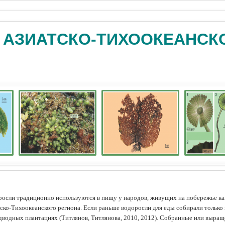
 АЗИАТСКО-ТИХООКЕАНСК
осли традиционно используются в пищу у народов, живущих на побережье как
ско-Тихоокеанского региона. Если раньше водоросли для еды собирали только 
дводных плантациях (Tитлянов, Титлянова, 2010, 2012). Собранные или выра