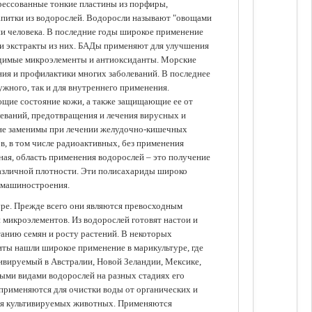
прессованные тонкие пластины из порфиры,
апитки из водорослей. Водоросли называют "овощами
ании человека. В последние годы широкое применение
ли экстракты из них. БАДы применяют для улучшения
одимые микроэлементы и антиоксиданты. Морские
ия и профилактики многих заболеваний. В последнее
ужного, так и для внутреннего применения.
ющие состояние кожи, а также защищающие ее от
еваний, предотвращения и лечения вирусных и
 не заменимы при лечении желудочно-кишечных
в, в том числе радиоактивных, без применения
ая, область применения водорослей – это получение
различной плотности. Эти полисахариды широко
 машиностроения.
уре. Прежде всего они являются превосходным
 микроэлементов. Из водорослей готовят настои и
анию семян и росту растений. В некоторых
иты нашли широкое применение в марикультуре, где
ивируемый в Австралии, Новой Зеландии, Мексике,
зными видами водорослей на разных стадиях его
 применяются для очистки воды от органических и
для культивируемых животных. Применяются