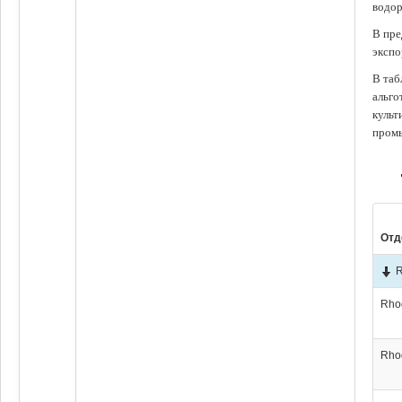
водор
В пре
экспо
В таб
альго
культ
промы
Отд
R
Rho
Rho