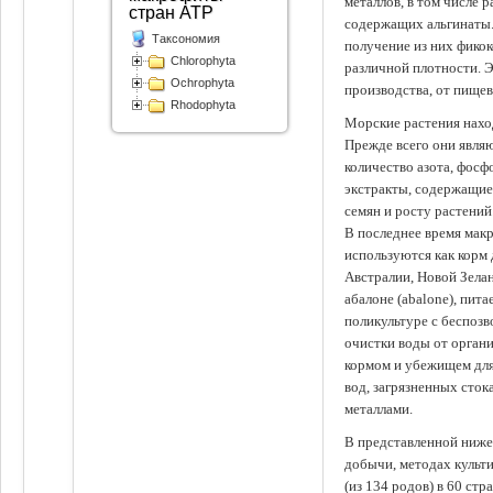
металлов, в том числе 
стран АТР
содержащих альгинаты.
Таксономия
получение из них фико
Chlorophyta
различной плотности. 
Ochrophyta
производства, от пище
Rhodophyta
Морские растения наход
Прежде всего они явля
количество азота, фосф
экстракты, содержащи
семян и росту растений
В последнее время мак
используются как корм
Австралии, Новой Зелан
абалоне (abalone), пит
поликультуре с беспоз
очистки воды от органи
кормом и убежищем для
вод, загрязненных сто
металлами.
В представленной ниже
добычи, методах культ
(из 134 родов) в 60 стр