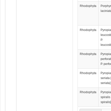
Rhodophyta
Porphy
laciniat
Rhodophyta
Pyropi
leucosti
P.
leucosti
Rhodophyta
Pyropi
perforat
P. perfo
Rhodophyta
Pyropi
seriata 
seriata]
Rhodophyta
Pyropi
spiralis 
spiralis