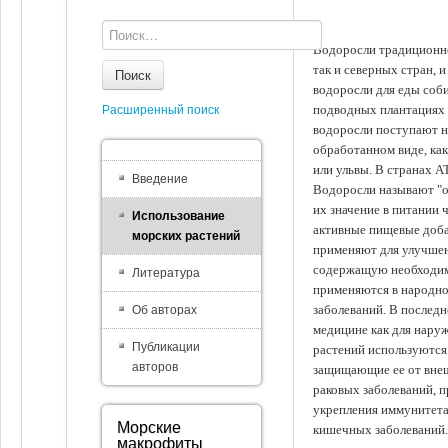
Водоросли традиционно
так и северных стран, 
Поиск
водоросли для еды соби
подводных плантациях 
Расширенный поиск
водоросли поступают на
обработанном виде, ка
или ульвы. В странах А
Введение
Водоросли называют "ов
их значение в питании 
Использование
активные пищевые доба
морских растений
применяют для улучшен
содержащую необходим
Литература
применяются в народно
заболеваний. В последн
Об авторах
медицине как для наруж
Публикации
растений используются 
авторов
защищающие ее от внеш
раковых заболеваний, 
укрепления иммунитета
Морские
кишечных заболеваний.
макрофиты