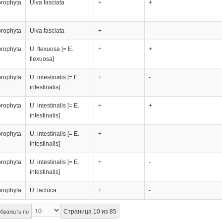
orophyta
Ulva fasciata
+
+
orophyta
Ulva fasciata
+
-
orophyta
U. flexuosa [= E.
+
+
flexuosa]
orophyta
U. intestinalis [= E.
+
-
intestinalis]
orophyta
U. intestinalis [= E.
+
+
intestinalis]
orophyta
U. intestinalis [= E.
+
-
intestinalis]
orophyta
U. intestinalis [= E.
+
-
intestinalis]
orophyta
U. lactuca
+
-
Страница 10 из 85
бражать по