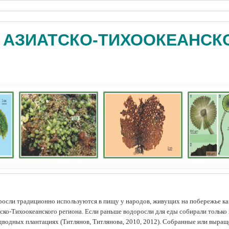
 АЗИАТСКО-ТИХООКЕАНСК
осли традиционно используются в пищу у народов, живущих на побережье как
ско-Тихоокеанского региона. Если раньше водоросли для еды собирали только 
дводных плантациях (Tитлянов, Титлянова, 2010, 2012). Собранные или выра