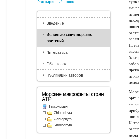
сушен
Расширенный поиск
монос
из мо
наход
Введение
пищев
расте
Использование морских
время
растений
Препа
внешн
Литература
бакте
забол
Об авторах
препа
Публикации авторов
из ни
испол
Морск
Морские макрофиты стран
орган
АТР
экстр
Таксономия
прибр
Chlorophyta
они и
Ochrophyta
Китае
Rhodophyta
разви
неорг