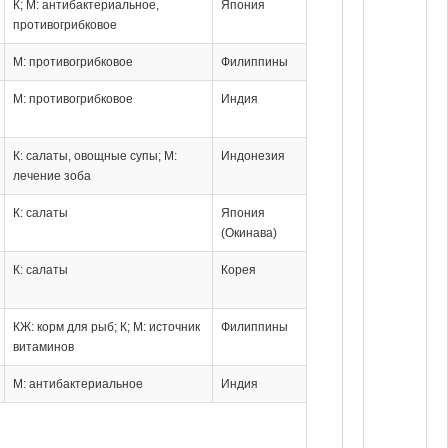
К; М: антибактериальное,
Япония
противогрибковое
М: противогрибковое
Филиппины
М: противогрибковое
Индия
К: салаты, овощные супы; М:
Индонезия
лечение зоба
К: салаты
Япония
(Окинава)
К: салаты
Корея
КЖ: корм для рыб; К; М: источник
Филиппины
витаминов
М: антибактериальное
Индия