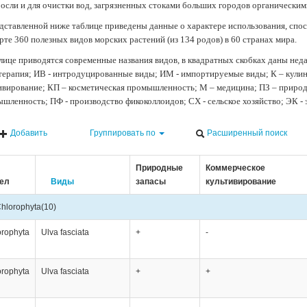
осли и для очистки вод, загрязненных стоками больших городов органически
дставленной ниже таблице приведены данные о характере использования, спос
рте 360 полезных видов морских растений (из 134 родов) в 60 странах мира.
лице приводятся современные названия видов, в квадратных скобках даны нед
терапия; ИВ - интродуцированные виды; ИМ - импортируемые виды; К – кули
ивирование; КП – косметическая промышленность; М – медицина; ПЗ – природн
шленность; ПФ - производство фикоколлоидов; СХ - сельское хозяйство; ЭК -
Добавить
Группировать по
Расширенный поиск
Природные
Коммерческое
ел
Виды
запасы
культивирование
hlorophyta
(10)
orophyta
Ulva fasciata
+
-
orophyta
Ulva fasciata
+
+