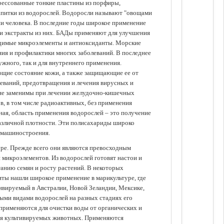
прессованные тонкие пластины из порфиры,
апитки из водорослей. Водоросли называют "овощами
ании человека. В последние годы широкое применение
ли экстракты из них. БАДы применяют для улучшения
одимые микроэлементы и антиоксиданты. Морские
ия и профилактики многих заболеваний. В последнее
ужного, так и для внутреннего применения.
ющие состояние кожи, а также защищающие ее от
еваний, предотвращения и лечения вирусных и
 не заменимы при лечении желудочно-кишечных
в, в том числе радиоактивных, без применения
ая, область применения водорослей – это получение
различной плотности. Эти полисахариды широко
 машиностроения.
уре. Прежде всего они являются превосходным
 микроэлементов. Из водорослей готовят настои и
анию семян и росту растений. В некоторых
иты нашли широкое применение в марикультуре, где
ивируемый в Австралии, Новой Зеландии, Мексике,
зными видами водорослей на разных стадиях его
 применяются для очистки воды от органических и
для культивируемых животных. Применяются