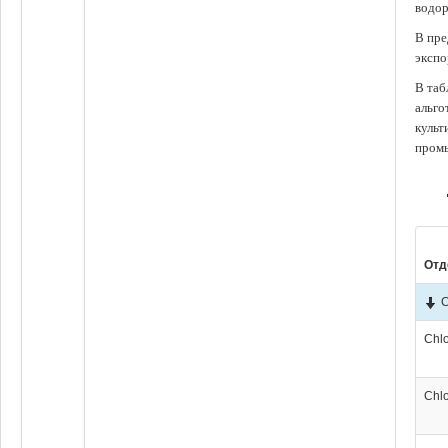
водор
В пре
экспо
В таб
альго
культ
промы
Отд
C
Chl
Chl