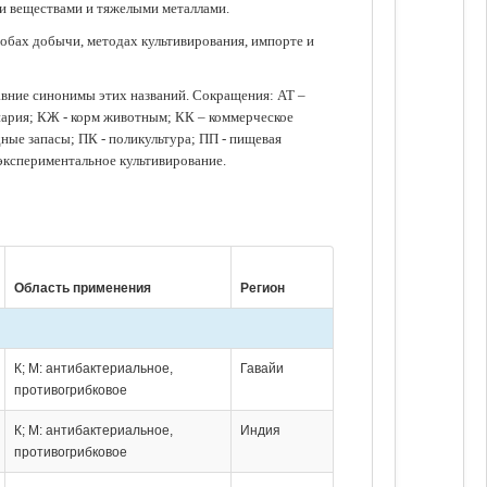
ми веществами и тяжелыми металлами.
обах добычи, методах культивирования, импорте и
авние синонимы этих названий. Сокращения: АТ –
нария; КЖ - корм животным; КК – коммерческое
ые запасы; ПК - поликультура; ПП - пищевая
 экспериментальное культивирование.
Область применения
Регион
К; М: антибактериальное,
Гавайи
противогрибковое
К; М: антибактериальное,
Индия
противогрибковое