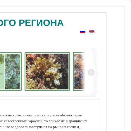
ОГО РЕГИОНА
 южных, так и северных стран, и особенно стран
из естественных зарослей, то сейчас их выращивают
щенные водоросли поступают на рынок в свежем,