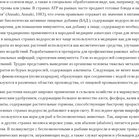
ом и соленом виде, а также в специально обработанном виде, как, например, 
тромы или ульвы. В странах АТР на рынках часто продают готовые блюда и н
ря" (Arasaki, Arasaki, 1983), что очень правильно отражает их значение в пит
ят биологически активные пищевые добавки (БАД ), содержащие водоросли и
арения, для повышения иммунитета, как добавку к пище, содержащую необх
ния традиционно применяются в народной медицине азиатских стран для лечен
 в западных странах водоросли все чаще используются в медицине как для нар
раты из морских растений используются как косметические средства, улучша
их воздействий. Разрабатываются препараты для профилактики раковых забол
риальных инфекций, укрепления иммунитета. Гели из водорослей совершенно
еваний. Трудно представить выведение из организма человека тяжелых металло
ратов из бурых водорослей, содержащих альгинаты. Следующая, не менее важн
х фикоколлоидов (полисахаридов), образующих при соединении с водой гели 
ьзуются в различных областях производства, от пищевой промышленности до
ие растения находят широкое применение в сельском хозяйстве и в марикульт
ическим удобрением, содержащим большое количество азота, фосфора, калия и
акты, содержащие растительные гормоны, способствующие быстрому прораст
ежных странах водоросли добавляют в корм скоту. В последнее время макроф
спользуются как корм для рыб и беспозвоночных животных. Так, широко культ
 и других странах моллюск морское ушко, или абалоне (abalone), питается ра
тия. В поликультуре с беспозвоночными и рыбами водоросли и морские травы
анических веществ, загрязняющих воду, а также служат кормом и убежищем 