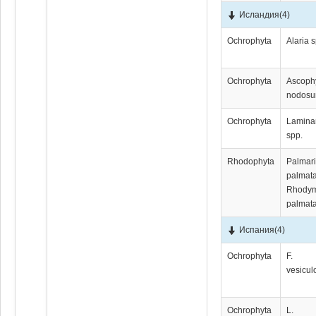
Исландия
(4)
Ochrophyta
Alaria 
Ochrophyta
Ascoph
nodos
Ochrophyta
Lamina
spp.
Rhodophyta
Palmar
palmata
Rhody
palmata
Испания
(4)
Ochrophyta
F.
vesicul
Ochrophyta
L.