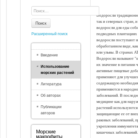
Водоросли традиционно
так и северных стран, 
Поиск
водоросли для еды соби
подводных плантациях 
Расширенный поиск
водоросли поступают на
обработанном виде, ка
или ульвы. В странах А
Введение
Водоросли называют "ов
их значение в питании 
Использование
активные пищевые доба
морских растений
применяют для улучшен
содержащую необходим
Литература
применяются в народно
заболеваний. В последн
Об авторах
медицине как для наруж
Публикации
растений используются 
авторов
защищающие ее от внеш
раковых заболеваний, 
укрепления иммунитета
Морские
кишечных заболеваний.
макрофиты