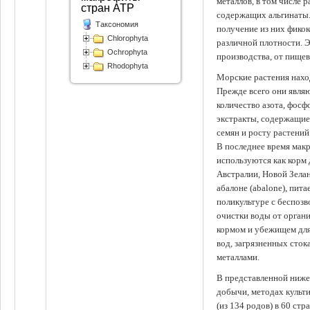
металлов, в том числе 
стран АТР
содержащих альгинаты.
Таксономия
получение из них фико
Chlorophyta
различной плотности. 
Ochrophyta
производства, от пище
Rhodophyta
Морские растения наход
Прежде всего они явля
количество азота, фосф
экстракты, содержащи
семян и росту растений
В последнее время мак
используются как корм
Австралии, Новой Зелан
абалоне (abalone), пит
поликультуре с беспоз
очистки воды от органи
кормом и убежищем для
вод, загрязненных сто
металлами.
В представленной ниже
добычи, методах культ
(из 134 родов) в 60 стр