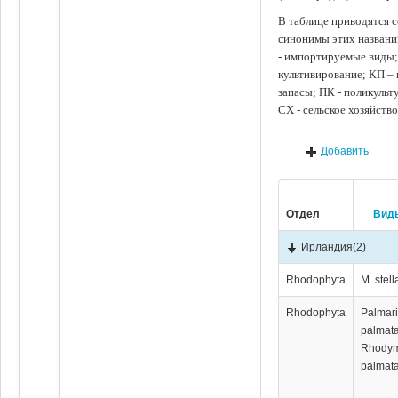
В таблице приводятся с
синонимы этих названи
- импортируемые виды;
культивирование; КП –
запасы; ПК - поликуль
СХ - сельское хозяйств
Добавить
Отдел
Вид
Ирландия
(2)
Rhodophyta
M. stell
Rhodophyta
Palmar
palmata
Rhody
palmata