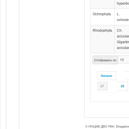
hyperb
Ochrophyta
L.
ochrol
Rhodophyta
Ch.
acicular
Gigarti
acicular
Отображать по
Начало
27
28
© ННЦМБ ДВО РАН, Владивос