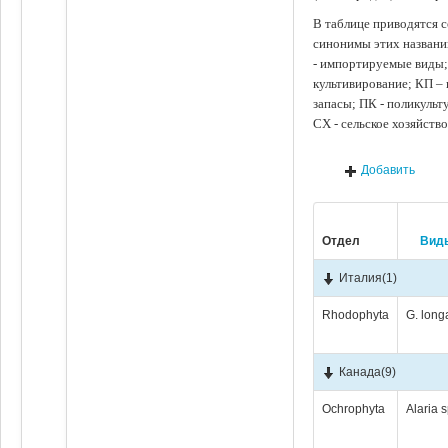
В таблице приводятся с
синонимы этих названи
- импортируемые виды;
культивирование; КП –
запасы; ПК - поликуль
СХ - сельское хозяйств
Добавить
Отдел
Вид
Италия
(1)
Rhodophyta
G. long
Канада
(9)
Ochrophyta
Alaria 