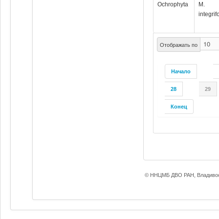
Ochrophyta
M.
integrif
Отображать по
Начало
28
29
Конец
© ННЦМБ ДВО РАН, Владивос