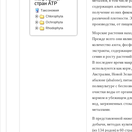
металлов, в том числе 
стран АТР
содержащих альгинаты.
Таксономия
получение из них фико
Chlorophyta
различной плотности. 
Ochrophyta
производства, от пище
Rhodophyta
Морские растения наход
Прежде всего они явля
количество азота, фосф
экстракты, содержащи
семян и росту растений
В последнее время мак
используются как корм
Австралии, Новой Зелан
абалоне (abalone), пит
поликультуре с беспоз
очистки воды от органи
кормом и убежищем для
вод, загрязненных сто
металлами.
В представленной ниже
добычи, методах культ
(из 134 родов) в 60 стр