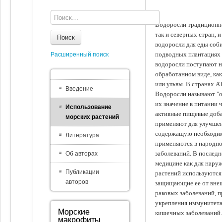
Водоросли традиционно
так и северных стран, 
Поиск
водоросли для еды соби
подводных плантациях 
Расширенный поиск
водоросли поступают на
обработанном виде, ка
или ульвы. В странах А
Введение
Водоросли называют "ов
их значение в питании 
Использование
активные пищевые доба
морских растений
применяют для улучшен
содержащую необходим
Литература
применяются в народно
заболеваний. В последн
Об авторах
медицине как для наруж
Публикации
растений используются 
авторов
защищающие ее от внеш
раковых заболеваний, 
укрепления иммунитета
Морские
кишечных заболеваний.
макрофиты