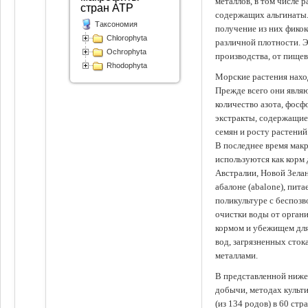
металлов, в том числе 
стран АТР
содержащих альгинаты.
Таксономия
получение из них фико
Chlorophyta
различной плотности. 
Ochrophyta
производства, от пище
Rhodophyta
Морские растения наход
Прежде всего они явля
количество азота, фосф
экстракты, содержащи
семян и росту растений
В последнее время мак
используются как корм
Австралии, Новой Зелан
абалоне (abalone), пит
поликультуре с беспоз
очистки воды от органи
кормом и убежищем для
вод, загрязненных сто
металлами.
В представленной ниже
добычи, методах культ
(из 134 родов) в 60 стр