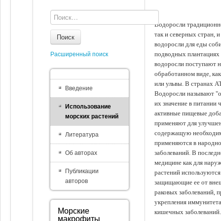
Водоросли традиционно
так и северных стран, 
Поиск
водоросли для еды соби
подводных плантациях 
Расширенный поиск
водоросли поступают на
обработанном виде, ка
или ульвы. В странах А
Введение
Водоросли называют "ов
их значение в питании 
Использование
активные пищевые доба
морских растений
применяют для улучшен
содержащую необходим
Литература
применяются в народно
заболеваний. В последн
Об авторах
медицине как для наруж
Публикации
растений используются 
авторов
защищающие ее от внеш
раковых заболеваний, 
укрепления иммунитета
Морские
кишечных заболеваний.
макрофиты