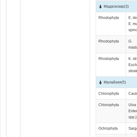
Мадагаскар
(3)
Rhodophyta
E. de
E. mu
spin
Rhodophyta
G.
mada
Rhodophyta
K. st
Euc
stria
Малайзия
(5)
Chlorophyta
Caul
Chlorophyta
Ulva 
Ente
spp.]
Ochrophyta
Sarg