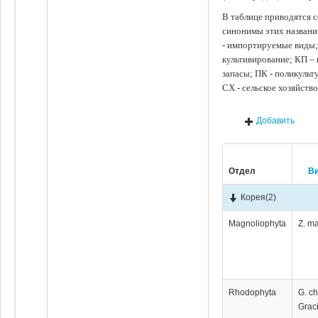
В таблице приводятся с
синонимы этих названи
- импортируемые виды;
культивирование; КП –
запасы; ПК - поликуль
СХ - сельское хозяйств
Добавить
Отдел
В
Корея
(2)
Magnoliophyta
Z. m
Rhodophyta
G. ch
Graci