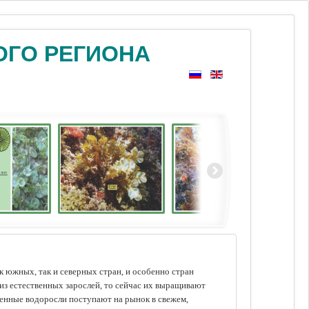
ОГО РЕГИОНА
 южных, так и северных стран, и особенно стран
из естественных зарослей, то сейчас их выращивают
щенные водоросли поступают на рынок в свежем,