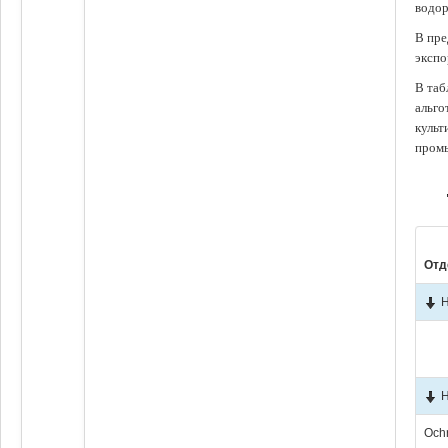
водор
В пре
экспо
В таб
альго
культ
промы
Отд
Н
Н
Och