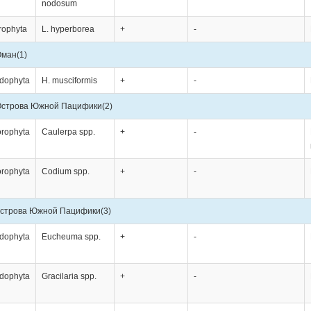
nodosum
rophyta
L. hyperborea
+
-
Оман
(1)
dophyta
H. musciformis
+
-
строва Южной Пацифики
(2)
orophyta
Caulerpa spp.
+
-
orophyta
Codium spp.
+
-
строва Южной Пацифики
(3)
dophyta
Eucheuma spp.
+
-
dophyta
Gracilaria spp.
+
-