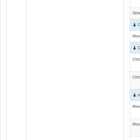
Och
Rho
О
Chl
Chl
о
Rho
Rho