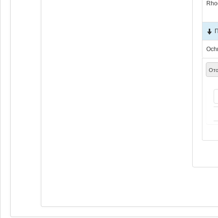
Rho
Och
Ото