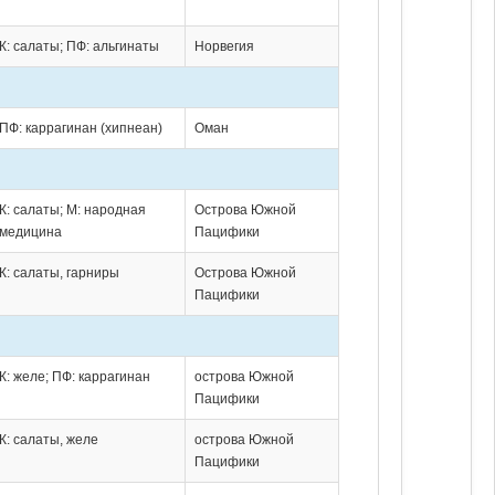
К: салаты; ПФ: альгинаты
Норвегия
ПФ: каррагинан (хипнеан)
Оман
К: салаты; М: народная
Острова Южной
медицина
Пацифики
К: салаты, гарниры
Острова Южной
Пацифики
К: желе; ПФ: каррагинан
острова Южной
Пацифики
К: салаты, желе
острова Южной
Пацифики