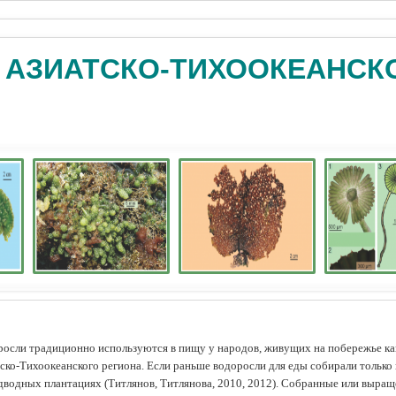
 АЗИАТСКО-ТИХООКЕАНСК
осли традиционно используются в пищу у народов, живущих на побережье как
ско-Тихоокеанского региона. Если раньше водоросли для еды собирали только 
дводных плантациях (Tитлянов, Титлянова, 2010, 2012). Собранные или выра