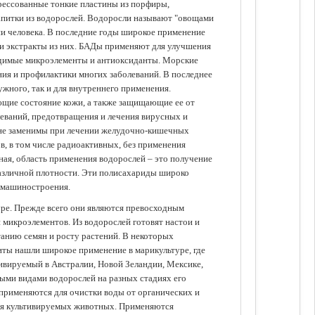
прессованные тонкие пластины из порфиры,
апитки из водорослей. Водоросли называют "овощами
ании человека. В последние годы широкое применение
ли экстракты из них. БАДы применяют для улучшения
одимые микроэлементы и антиоксиданты. Морские
ия и профилактики многих заболеваний. В последнее
ужного, так и для внутреннего применения.
ющие состояние кожи, а также защищающие ее от
еваний, предотвращения и лечения вирусных и
 не заменимы при лечении желудочно-кишечных
в, в том числе радиоактивных, без применения
ая, область применения водорослей – это получение
различной плотности. Эти полисахариды широко
 машиностроения.
уре. Прежде всего они являются превосходным
 микроэлементов. Из водорослей готовят настои и
анию семян и росту растений. В некоторых
иты нашли широкое применение в марикультуре, где
ивируемый в Австралии, Новой Зеландии, Мексике,
зными видами водорослей на разных стадиях его
 применяются для очистки воды от органических и
для культивируемых животных. Применяются