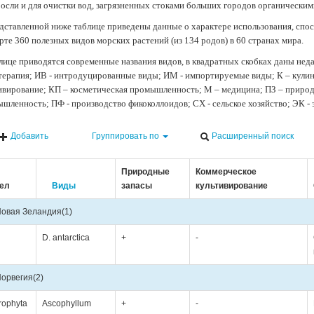
осли и для очистки вод, загрязненных стоками больших городов органически
дставленной ниже таблице приведены данные о характере использования, спос
рте 360 полезных видов морских растений (из 134 родов) в 60 странах мира.
лице приводятся современные названия видов, в квадратных скобках даны нед
терапия; ИВ - интродуцированные виды; ИМ - импортируемые виды; К – кули
ивирование; КП – косметическая промышленность; М – медицина; ПЗ – природн
шленность; ПФ - производство фикоколлоидов; СХ - сельское хозяйство; ЭК -
Добавить
Группировать по
Расширенный поиск
Природные
Коммерческое
ел
Виды
запасы
культивирование
овая Зеландия
(1)
D. antarctica
+
-
орвегия
(2)
rophyta
Ascophyllum
+
-