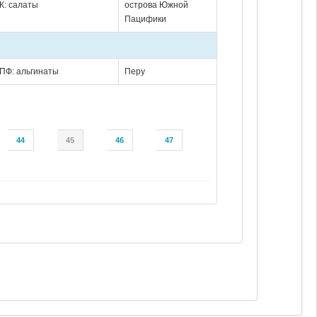
К: салаты
острова Южной
Пацифики
ПФ: альгинаты
Перу
44
45
46
47