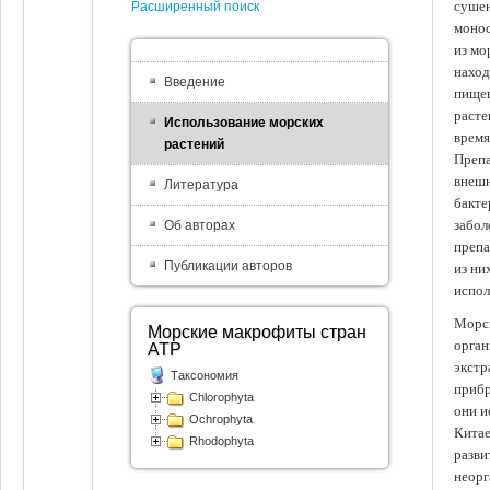
сушен
Расширенный поиск
монос
из мо
наход
Введение
пищев
расте
Использование морских
время
растений
Препа
внешн
Литература
бакте
забол
Об авторах
препа
Публикации авторов
из ни
испол
Морск
Морские макрофиты стран
орган
АТР
экстр
Таксономия
прибр
Chlorophyta
они и
Ochrophyta
Китае
Rhodophyta
разви
неорг