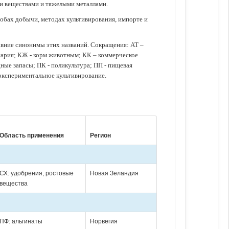
ми веществами и тяжелыми металлами.
обах добычи, методах культивирования, импорте и
авние синонимы этих названий. Сокращения: АТ –
нария; КЖ - корм животным; КК – коммерческое
ые запасы; ПК - поликультура; ПП - пищевая
 экспериментальное культивирование.
Область применения
Регион
СХ: удобрения, ростовые
Новая Зеландия
вещества
ПФ: альгинаты
Норвегия