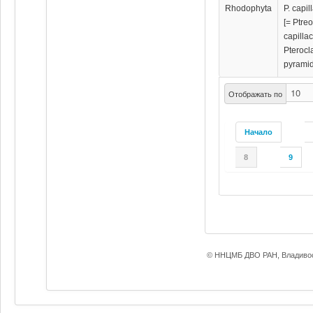
Rhodophyta
P. capil
[= Ptre
capilla
Pterocl
pyramid
Отображать по
Начало
8
9
© ННЦМБ ДВО РАН, Владивос