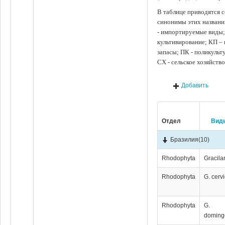
В таблице приводятся с
синонимы этих названи
- импортируемые виды;
культивирование; КП –
запасы; ПК - поликуль
СХ - сельское хозяйств
Добавить
Отдел
Вид
Бразилия
(10)
Rhodophyta
Gracila
Rhodophyta
G. cerv
Rhodophyta
G.
doming