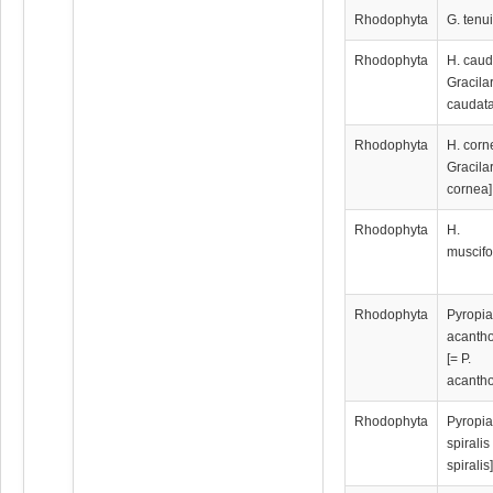
Rhodophyta
G. tenu
Rhodophyta
H. caud
Gracila
caudata
Rhodophyta
H. corn
Gracila
cornea]
Rhodophyta
H.
muscifo
Rhodophyta
Pyropi
acanth
[= P.
acanth
Rhodophyta
Pyropi
spiralis 
spiralis