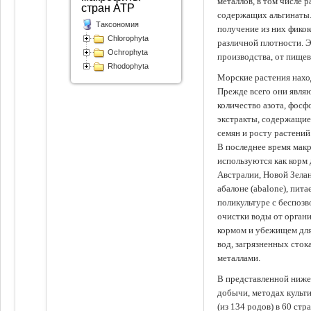
металлов, в том числе 
стран АТР
содержащих альгинаты.
Таксономия
получение из них фико
Chlorophyta
различной плотности. 
Ochrophyta
производства, от пище
Rhodophyta
Морские растения наход
Прежде всего они явля
количество азота, фосф
экстракты, содержащи
семян и росту растений
В последнее время мак
используются как корм
Австралии, Новой Зелан
абалоне (abalone), пит
поликультуре с беспоз
очистки воды от органи
кормом и убежищем для
вод, загрязненных сто
металлами.
В представленной ниже
добычи, методах культ
(из 134 родов) в 60 стр